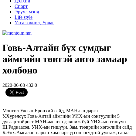
Дэлхий
Спорт
Эрүүл мэнд
Life style
Утга зохиол, Урлаг
Говь-Алтайн бүх сумдыг
аймгийн төвтэй авто замаар
холбоно
2020-06-08
432
0
Монгол Улсын Ерөнхий сайд, МАН-ын дарга
У.Хүрэлсүх Говь-Алтай аймгийн УИХ-ын сонгуулийн 5
дугаар тойрогт МАН-аас нэр дэвшиж буй УИХ-ын гишүүн
Ш.Раднаасэд, УИХ-ын гишүүн, Зам, тээврийн хөгжлийн сайд
Б.Энх-Амгалан нарын хамт иргэд сонгогчдтой уулзаж, санал