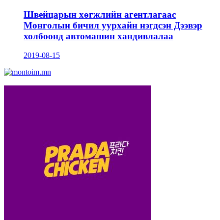
Швейцарын хөгжлийн агентлагаас
Монголын бичил уурхайн нэгдсэн Дээвэр
холбоонд автомашин хандивлалаа
2019-08-15