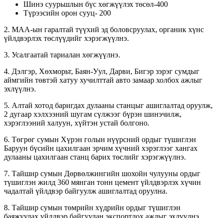
Шинэ суурьшлын бүс хөгжүүлэх төсөл-400
Түрээсийн орон сууц- 200
2. МАА-ын гаралтай түүхий эд боловсруулах, органик хүнс
үйлдвэрлэх төслүүдийг хэрэгжүүлнэ.
3. Усалгаатай тариалан хөгжүүлнэ.
4. Дэлгэр, Хөхморьт, Баян-Уул, Дарви, Бигэр зэрэг сумдыг
аймгийн төвтэй хатуу хучилттай авто замаар холбох ажлыг
эхлүүлнэ.
5. Алтай хотод баригдах дулааны станцыг ашиглалтад оруулж,
2 дугаар хэлхээний шугам сүлжээг бүрэн шинэчилж,
хэрэглээний халуун, хүйтэн устай болгоно.
6. Төгрөг сумын Хүрэн голын нүүрсний ордыг түшиглэн
Баруун бүсийн цахилгаан эрчим хүчний хэрэглээг хангах
дулааны цахилгаан станц барих төслийг хэрэгжүүлнэ.
7. Тайшир сумын Дөрвөлжингийн шохойн чулууны ордыг
түшиглэн жилд 360 мянган тонн цемент үйлдвэрлэх хүчин
чадалтай үйлдвэр байгуулж ашиглалтад оруулна.
8. Тайшир сумын төмрийн хүдрийн ордыг түшиглэн
баяжуулах үйлдвэр байгуулан экспортлох ажлыг эхлүүлнэ.