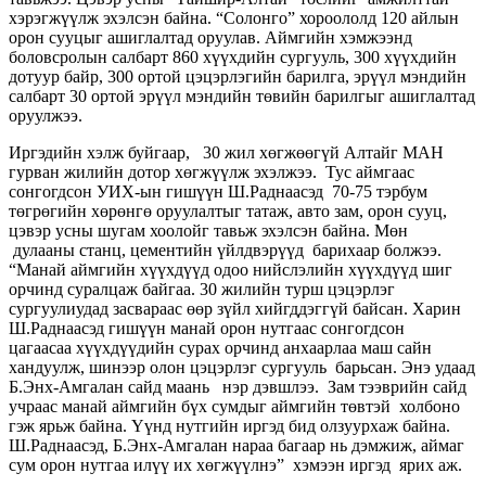
хэрэгжүүлж эхэлсэн байна. “Солонго” хороололд 120 айлын
орон сууцыг ашиглалтад оруулав. Аймгийн хэмжээнд
боловсролын салбарт 860 хүүхдийн сургууль, 300 хүүхдийн
дотуур байр, 300 ортой цэцэрлэгийн барилга, эрүүл мэндийн
салбарт 30 ортой эрүүл мэндийн төвийн барилгыг ашиглалтад
оруулжээ.
Иргэдийн хэлж буйгаар, 30 жил хөгжөөгүй Алтайг МАН
гурван жилийн дотор хөгжүүлж эхэлжээ. Тус аймгаас
сонгогдсон УИХ-ын гишүүн Ш.Раднаасэд 70-75 тэрбум
төгрөгийн хөрөнгө оруулалтыг татаж, авто зам, орон сууц,
цэвэр усны шугам хоолойг тавьж эхэлсэн байна. Мөн
дулааны станц, цементийн үйлдвэрүүд барихаар болжээ.
“Манай аймгийн хүүхдүүд одоо нийслэлийн хүүхдүүд шиг
орчинд суралцаж байгаа. 30 жилийн турш цэцэрлэг
сургуулиудад засвараас өөр зүйл хийгддэггүй байсан. Харин
Ш.Раднаасэд гишүүн манай орон нутгаас сонгогдсон
цагаасаа хүүхдүүдийн сурах орчинд анхаарлаа маш сайн
хандуулж, шинээр олон цэцэрлэг сургууль барьсан. Энэ удаад
Б.Энх-Амгалан сайд маань нэр дэвшлээ. Зам тээврийн сайд
учраас манай аймгийн бүх сумдыг аймгийн төвтэй холбоно
гэж ярьж байна. Үүнд нутгийн иргэд бид олзуурхаж байна.
Ш.Раднаасэд, Б.Энх-Амгалан нараа багаар нь дэмжиж, аймаг
сум орон нутгаа илүү их хөгжүүлнэ” хэмээн иргэд ярих аж.