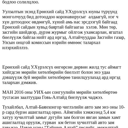
бодлоо солилцлоо.
Уулзалтын эхэнд Ерөнхий сайд У.Хүрэлсүх юуны түрүүнд
монголчууд бид дотооддоо коронавирусыг алдаагүй, нэг ч
хүн дотоодоос өвдөөгүй, хүний амь нас эрсдээгүй байгаад
Ерөнхий сайдын хувьд баяртай байгаагаа хэлэв. Мөн төр,
засгийн шийдвэр, дүрэм журмыг ойлгож ухамсарлан, ягштал
биелүүлж байгаа нийт ард иргэд, Алтайчууддаа Засгийн газар,
Улсын онцгой комиссын нэрийн өмнөөс талархал
илэрхийллээ.
Ерөнхий сайд У.Хүрэлсүх өнгөрсөн дөрвөн жилд тус аймагт
хийгдсэн мөрийн хөтөлбөрийн биелэлт болон энэ удаа
дэвшүүлж буй мөрийн хөтөлбөрөө танилцуулахад ард иргэд
талархан дэмжив.
МАН 2016 оны УИХ-ын сонгуулийн мөрийн хөтөлбөртөө
тусгасан заалтуудаа Говь-Алтайд биелүүлж чаджээ.
Тухайлбал, Алтай-Баянхонгор чиглэлийн авто зам энэ оны 10-
р сард бүрэн ашиглалтад орно. Аймгийн хэмжээнд 5,4 км
хатуу хучилттай замыг дугуйн зам болгон явган замын хамт
ашиглалтад оруулж, гурван км бетон хучилттай авто зам
тавьжээ. Цэвэр усны “Тайшир-Алтай” төслийг амжилттай