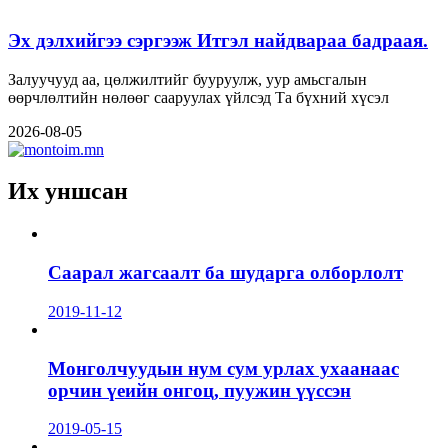
Эх дэлхийгээ сэргээж Итгэл найдвараа бадраая.
Залуучууд аа, цөлжилтийг бууруулж, уур амьсгалын
өөрчлөлтийн нөлөөг сааруулах үйлсэд Та бүхний хүсэл
2026-08-05
Их уншсан
Саарал жагсаалт ба шударга олборлолт
2019-11-12
Монголчуудын нум сум урлах ухаанаас
орчин үеийн онгоц, пуужин үүссэн
2019-05-15