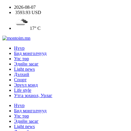
2026-08-07
3593.93 USD
17° C
Нүүр
Бид монголчууд
Улс төр
Эдийн засаг
Light news
Дэлхий
Спорт
Эрүүл мэнд
Life style
Утга зохиол, Урлаг
Нүүр
Бид монголчууд
Улс төр
Эдийн засаг
Light news