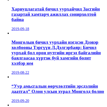
Хариуцлагатай бичил уурхайчид Засгийн
газартай хамтарч ажиллах сонирхолтой
байна
2019-09-18
Монголын бичил уурхайн нэгдсэн Дээвэр
холбооны Тэргүүн Л.Дэлгэрбаяр: Бичил
уурхай бол орон нутгийн иргэд байгалийн
баялгаасаа хүртэж буй хамгийн бодит
хэлбэр юм
2019-08-22
“Уур амьсгалын өөрчлөлтийн эрсдэлийн
даатгал” Олон улсын хурал Монголд болно
2019-09-20