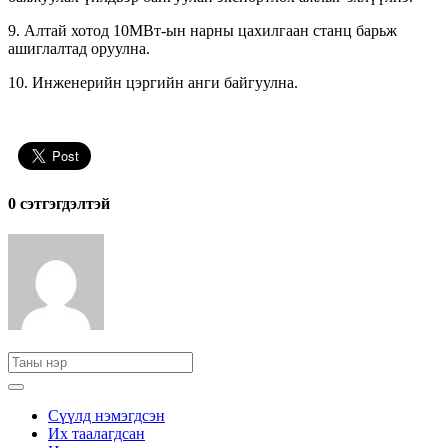
9. Алтай хотод 10МВт-ын нарны цахилгаан станц барьж
ашиглалтад оруулна.
10. Инженерийн цэргийн анги байгуулна.
0 cэтгэгдэлтэй
Сүүлд нэмэгдсэн
Их таалагдсан