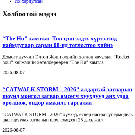
Их хариулсан
Холбоотой мэдээ
“The Hu” хамтлаг Төв цэнгэлдэх хүрээлэнд
наймдугаар сарын 08-нд тоглолтоо хийнэ
Домогт дуучин Элтон Жонн өөрийн хөтлөн явуулдаг "Rocket
hour" хөгжмийн хөтөлбөрөөрөө "The Hu" хамтла
2026-08-07
“CATWALK STORM – 2026” алдартай загварын
шоунд монгол загвар өмсөгч хүүхдүүд анх удаа
оролцож, өндөр амжилт гаргалаа
“CATWALK STORM - 2026” хүүхэд, өсвөр насны супермодель
шалгаруулах загварын шоу, тэмцээн 25 дахь жил
2026-08-07