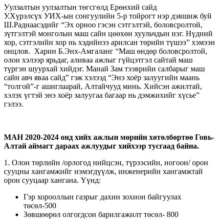
Уулзалтын уулзалтын төгсгөлд Ерөнхий сайд
У.Хүрэлсүх УИХ-ын сонгуулийн 5-р тойрогт нэр дэвшиж буй
Ш.Раднаасэдийг “Эх орноо гэсэн сэтгэлтэй, боловсролтой,
зүтгэлтэй монголын маш сайн цөөхөн хуульчдын нэг. Нүдний
хор, сэтгэлийн хор нь хэдийнээ арилсан төрийн түшээ” хэмээн
онцлов. Харин Б.Энх-Амгаланг “Маш өндөр боловсролтой,
олон хэлээр ярьдаг, аливаа ажлыг гүйцэтгэл сайтай маш
түргэн шуурхай хийдэг. Манай Зам тээврийн салбарыг маш
сайн авч яваа сайд” гэж хэлээд “Энэ хоёр залуугийн маань
“толгой”-г ашиглаарай, Алтайчууд минь. Хийсэн ажилтай,
хэлэх үгтэй энэ хоёр залуугаа багаар нь дэмжихийг хүсье”
гэлээ.
МАН 2020-2024 онд хийх ажлын мөрийн хөтөлбөртөө
Говь-
Алтай
аймагт дараах ажлуудыг хийхээр тусгаад байна.
1. Олон төрлийн /орлогод нийцсэн, түрээсийн, ногоон/ орон
сууцны хангамжийг нэмэгдүүлж, инженерийн хангамжтай
орон сууцаар хангана. Үүнд:
Гэр хорооллын газрыг дахин зохион байгуулах
төсөл-500
Зөвшөөрөл олгогдсон барилгажилт төсөл- 800