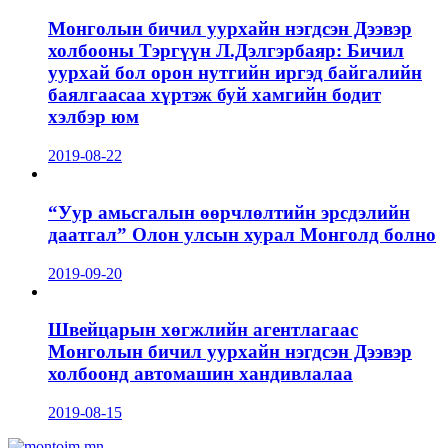
Монголын бичил уурхайн нэгдсэн Дээвэр
холбооны Тэргүүн Л.Дэлгэрбаяр: Бичил
уурхай бол орон нутгийн иргэд байгалийн
баялгаасаа хүртэж буй хамгийн бодит
хэлбэр юм
2019-08-22
“Уур амьсгалын өөрчлөлтийн эрсдэлийн
даатгал” Олон улсын хурал Монголд болно
2019-09-20
Швейцарын хөгжлийн агентлагаас
Монголын бичил уурхайн нэгдсэн Дээвэр
холбоонд автомашин хандивлалаа
2019-08-15