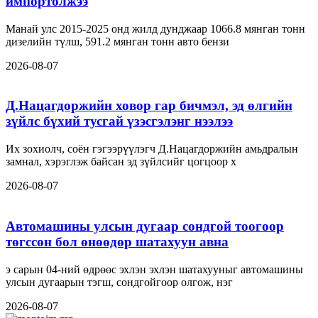
импортолжээ
Манай улс 2015-2025 онд жилд дунджаар 1066.8 мянган тонн
дизелийн түлш, 591.2 мянган тонн авто бензи
2026-08-07
Д.Нацагдоржийн ховор гар бичмэл, эд өлгийн
зүйлс бүхий тусгай үзэсгэлэнг нээлээ
Их зохиолч, соён гэгээрүүлэгч Д.Нацагдоржийн амьдралын
замнал, хэрэглэж байсан эд зүйлсийг цогцоор х
2026-08-07
Автомашины улсын дугаар сондгой тоогоор
төгссөн бол өнөөдөр шатахуун авна
э сарын 04-ний өдрөөс эхлэн эхлэн шатахууныг автомашины
улсын дугаарын тэгш, сондгойгоор олгож, нэг
2026-08-07