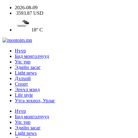
2026-08-09
3593.87 USD
18° C
Нүүр
Бид монголчууд
Улс төр
Эдийн засаг
Light news
Дэлхий
Спорт
Эрүүл мэнд
Life style
Утга зохиол, Урлаг
Нүүр
Бид монголчууд
Улс төр
Эдийн засаг
Light news