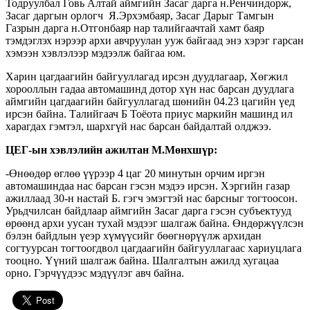
Тодруулбал Говь Алтай аймгийн Засаг дарга н.Ренчиндорж,
Засаг даргын орлогч Я.Эрхэмбаяр, Засаг Дарыг Тамгын
Газрын дарга н.Отгонбаяр нар талийгаачтай хамт баяр
тэмдэглэх нэрээр архи авчруулан ууж байгаад энэ хэрэг гарсан
хэмээн хэвлэлээр мэдээлж байгаа юм.
Харин цагдаагийн байгууллагад ирсэн дуудлагаар, Хөгжил
хорооллын гадаа автомашинд дотор хүн нас барсан дуудлага
аймгийн цагдаагийн байгууллагад шөнийн 04.23 цагийн үед
ирсэн байна. Талийгаач Б Тоёота приус маркийн машинд ил
харагдах гэмтэл, шархгүй нас барсан байдалтай олджээ.
ЦЕГ-ын хэвлэлийн ажилтан М.Мөнхшүр:
-Өнөөдөр өглөө үүрээр 4 цаг 20 минутын орчим иргэн
автомашиндаа нас барсан гэсэн мэдээ ирсэн. Хэргийн газар
ажиллаад 30-н настай Б. гэгч эмэгтэй нас барсныг тогтоосон.
Урьдчилсан байдлаар аймгийн Засаг дарга гэсэн субъектууд
өрөөнд архи уусан тухай мэдээг шалгаж байна. Өндөржүүлсэн
бэлэн байдлын үеэр хүмүүсийг бөөгнөрүүлж архидан
согтуурсан тогтоогдвол цагдаагийн байгууллагаас хариуцлага
тооцно. Үүний шалгаж байна. Шалгалтын ажилд хугацаа
орно. Гэрчүүдээс мэдүүлэг авч байна.