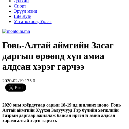
Дэлхий
Спорт
Эрүүл мэнд
Life style
Утга зохиол, Урлаг
Говь-Алтай аймгийн Засаг
даргын өрөөнд хүн амиа
алдсан хэрэг гарчээ
2020-02-19
135
0
2020 оны хоёрдугаар сарын 18-19 нд шилжих шөнө Говь
Алтай аймгийн Хүүхэд Залуучууд Гэр бүлийн хөгжлийн
Газрын даргаар ажиллаж байсан иргэн Б амиа алдсан
харамсалтай хэрэг гарчээ.