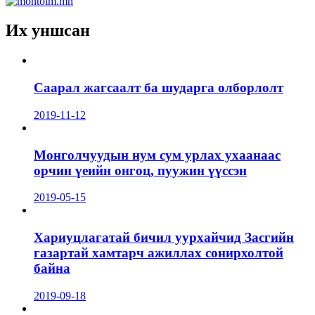
Их уншсан
Саарал жагсаалт ба шударга олборлолт
2019-11-12
Монголчуудын нум сум урлах ухаанаас
орчин үеийн онгоц, пуужин үүссэн
2019-05-15
Хариуцлагатай бичил уурхайчид Засгийн
газартай хамтарч ажиллах сонирхолтой
байна
2019-09-18