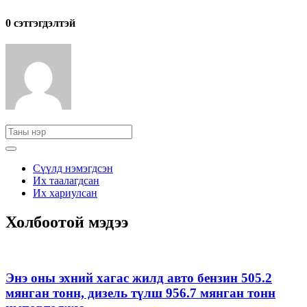
0 cэтгэгдэлтэй
Сүүлд нэмэгдсэн
Их таалагдсан
Их хариулсан
Холбоотой мэдээ
Энэ оны эхний хагас жилд авто бензин 505.2
мянган тонн, дизель түлш 956.7 мянган тонн