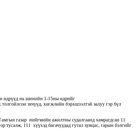
 өдрүүд нь шинийн 1-15ны өдрийг
 толгойлсон эхчүүд, хөгжлийн бэрхшээлтэй залуу гэр бүл
н Тамгын газар нийгмийн ажилтны судалгаанд хамрагдсан 11
эр тусалж, 111 хүүхэд багачуудад гутал хувцас, гарын бэлгийг