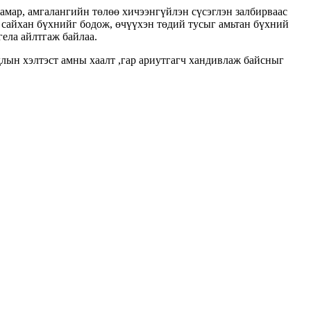
амар, амгалангийн төлөө хичээнгүйлэн сүсэглэн залбирваас
н сайхан бүхнийг бодож, өчүүхэн төдий тусыг амьтан бүхний
ела айлтгаж байлаа.
лын хэлтэст амны хаалт ,гар ариутгагч хандивлаж байсныг