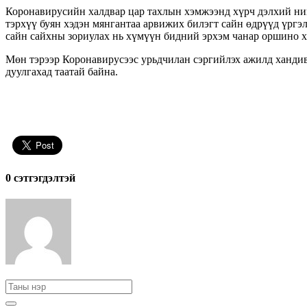
Коронавирусийн халдвар цар тахлын хэмжээнд хүрч дэлхий нийт
тэрхүү буян хэдэн мянгантаа арвижих билэгт сайн өдрүүд үргэ
сайн сайхны зориулах нь хүмүүн бидний эрхэм чанар оршино х
Мөн тэрээр Коронавирусээс урьдчилан сэргийлэх ажилд хандив
дуулгахад таатай байна.
0 cэтгэгдэлтэй