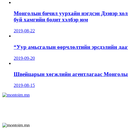
Монголын бичил уурхайн нэгдсэн Дээвэр хол
буй хамгийн бодит хэлбэр юм
2019-08-22
“Уур амьсгалын өөрчлөлтийн эрсдэлийн даа
2019-09-20
Швейцарын хөгжлийн агентлагаас Монголын 
2019-08-15