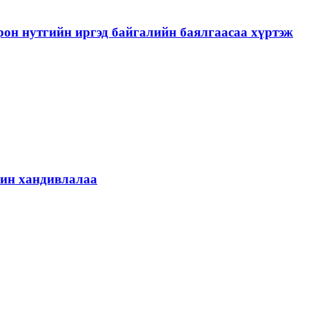
рон нутгийн иргэд байгалийн баялгаасаа хүртэж
шин хандивлалаа