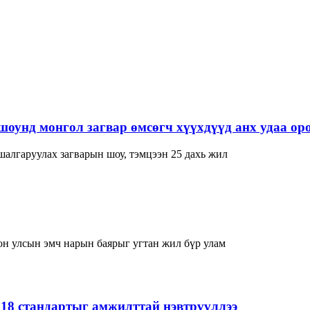
нд монгол загвар өмсөгч хүүхдүүд анх удаа оро
лгаруулах загварын шоу, тэмцээн 25 дахь жил
н улсын эмч нарын баярыг угтан жил бүр улам
018 стандартыг амжилттай нэвтрүүллээ