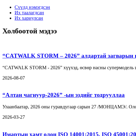
Сүүлд нэмэгдсэн
Их таалагдсан
Их хариулсан
Холбоотой мэдээ
“CATWALK STORM – 2026” алдартай загварын шоу
“CATWALK STORM - 2026” хүүхэд, өсвөр насны супермодель ша
2026-08-07
“Алтан чагнуур-2026” -ын эздийг тодрууллаа
Улаанбаатар, 2026 оны гуравдугаар сарын 27 /МОНЦАМЭ/. Оло
2026-03-27
Имартын хамт олон ISO 14001:2015, ISO 45001:2