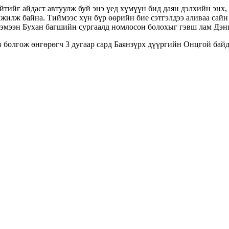
ийг айдаст автуулж буй энэ үед хүмүүн бид даян дэлхийн энх, 
лжилж байна. Тиймээс хүн бүр өөрийн бие сэтгэлдээ аливаа сай
эмээн Бухан багшийн сургаалд номлосон болохыг гэвш лам Дэнг
 болгож өнгөрөгч 3 дугаар сард Баянзүрх дүүргийн Онцгой байд