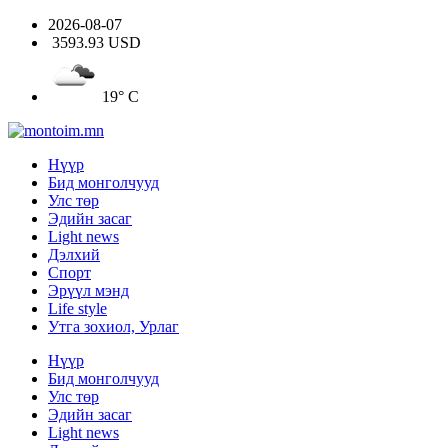
2026-08-07
3593.93 USD
19° C
Нүүр
Бид монголчууд
Улс төр
Эдийн засаг
Light news
Дэлхий
Спорт
Эрүүл мэнд
Life style
Утга зохиол, Урлаг
Нүүр
Бид монголчууд
Улс төр
Эдийн засаг
Light news