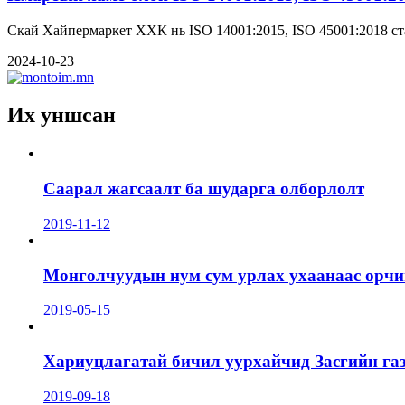
Скай Хайпермаркет ХХК нь ISO 14001:2015, ISO 45001:2018 ст
2024-10-23
Их уншсан
Саарал жагсаалт ба шударга олборлолт
2019-11-12
Монголчуудын нум сум урлах ухаанаас орчин
2019-05-15
Хариуцлагатай бичил уурхайчид Засгийн га
2019-09-18