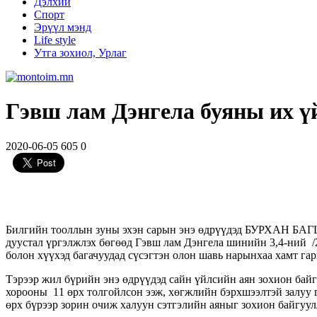
Дэлхий
Спорт
Эрүүл мэнд
Life style
Утга зохиол, Урлаг
Гэвш лам Дэнгела буяны их үй
2020-06-05
605
0
Билгийн тооллын зуны эхэн сарын энэ өдрүүдэд БУРХАН БА
дуустал үргэлжлэх бөгөөд Гэвш лам Дэнгела шинийн 3,4-ний /2
болон хүүхэд багачуудад сүсэгтэн олон шавь нарынхаа хамт гар
Тэрээр жил бүрийн энэ өдрүүдэд сайн үйлсийн аян зохион бай
хорооны 11 өрх толгойлсон ээж, хөгжлийн бэрхшээлтэй залуу г
өрх бүрээр зорин очиж халуун сэтгэлийн аяныг зохион байгуул