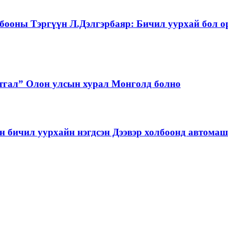
бооны Тэргүүн Л.Дэлгэрбаяр: Бичил уурхай бол о
тгал” Олон улсын хурал Монголд болно
бичил уурхайн нэгдсэн Дээвэр холбоонд автома