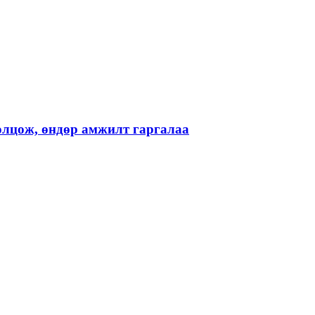
лцож, өндөр амжилт гаргалаа