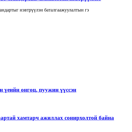
андартыг нэвтрүүлэн баталгаажуулалтын гэ
 үеийн онгоц, пуужин үүссэн
зартай хамтарч ажиллах сонирхолтой байна