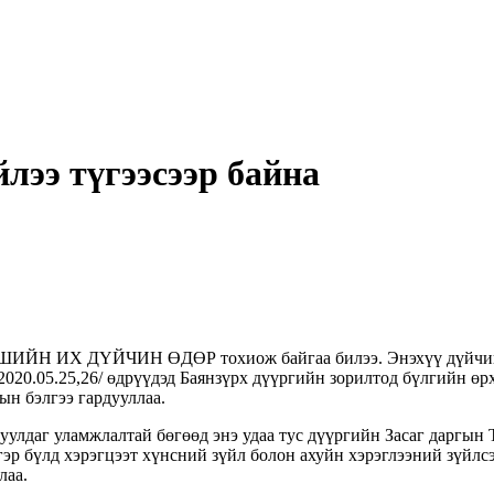
лээ түгээсээр байна
ГШИЙН ИХ ДҮЙЧИН ӨДӨР тохиож байгаа билээ. Энэхүү дүйчин
020.05.25,26/ өдрүүдэд Баянзүрх дүүргийн зорилтод бүлгийн өрх
ын бэлгээ гардууллаа.
гуулдаг уламжлалтай бөгөөд энэ удаа тус дүүргийн Засаг даргы
эр бүлд хэрэгцээт хүнсний зүйл болон ахуйн хэрэглээний зүйлсэ
лаа.