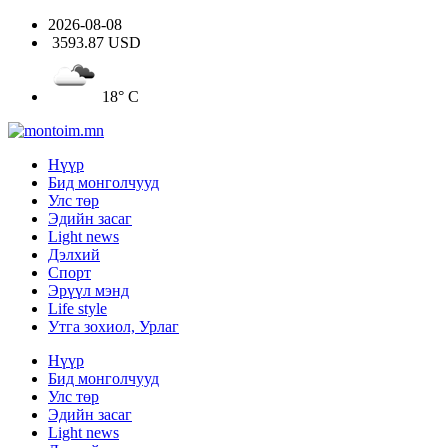
2026-08-08
3593.87 USD
18° C
Нүүр
Бид монголчууд
Улс төр
Эдийн засаг
Light news
Дэлхий
Спорт
Эрүүл мэнд
Life style
Утга зохиол, Урлаг
Нүүр
Бид монголчууд
Улс төр
Эдийн засаг
Light news