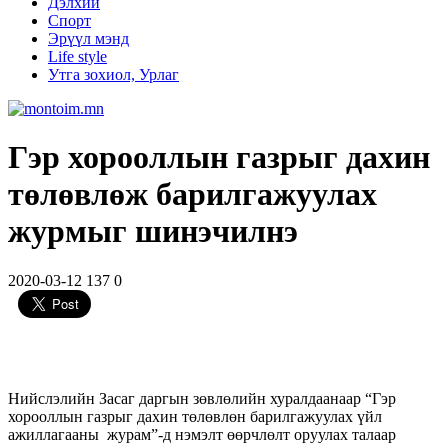
Дэлхий
Спорт
Эрүүл мэнд
Life style
Утга зохиол, Урлаг
Гэр хорооллын газрыг дахин
төлөвлөж барилгажуулах
журмыг шинэчилнэ
2020-03-12
137
0
Нийслэлийн Засаг даргын зөвлөлийн хуралдаанаар “Гэр
хорооллын газрыг дахин төлөвлөн барилгажуулах үйл
ажиллагааны журам”-д нэмэлт өөрчлөлт оруулах талаар