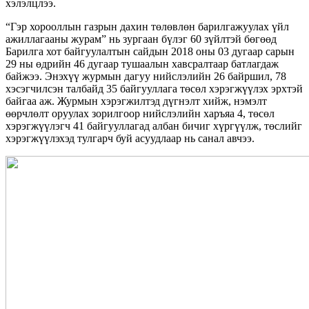
хэлэлцлээ.
“Гэр хорооллын газрын дахин төлөвлөн барилгажуулах үйл
ажиллагааны журам” нь зургаан бүлэг 60 зүйлтэй бөгөөд
Барилга хот байгуулалтын сайдын 2018 оны 03 дугаар сарын
29 ны өдрийн 46 дугаар тушаалын хавсралтаар батлагдаж
байжээ. Энэхүү журмын дагуу нийслэлийн 26 байршил, 78
хэсэгчилсэн талбайд 35 байгууллага төсөл хэрэгжүүлэх эрхтэй
байгаа аж. Журмын хэрэгжилтэд дүгнэлт хийж, нэмэлт
өөрчлөлт оруулах зорилгоор нийслэлийн харъяа 4, төсөл
хэрэгжүүлэгч 41 байгууллагад албан бичиг хүргүүлж, төслийг
хэрэгжүүлэхэд тулгарч буй асуудлаар нь санал авчээ.