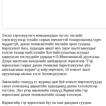
Төсөл хэрэгжүүлэгч компаниудын зүгээс төслийг
хэрэгжүүлэхэд тухайн газрын өмчлөгтэй тохиролцоонд хүрч
чаддаггүй, дахин төлөвлөлтийн төслийн орон сууцны
борлуулалт бага, худалдан авалт муу зэрэг шалтгаануудыг
хэлсэн талаар нийслэлийн Хот байгуулалтын асуудал
хариуцсан төслүүдийн удирдагч О.Мөнгөншагай дуулгалаа.
Дээрх шалтгаан нөхцөлийг шийдвэрлэх зорилгоор “Гэр
хорооллын газрыг дахин төлөвлөн барилгажуулах үйл
ажиллагааны журам”-д хоёр өөрчлөлт, 10 нэмэлт заалт
оруулахаар ажлын хэсэг боловсруулжээ.
Зөвлөлийн гишүүд уг журамд орж буй нэмэлт өөрчлөлтүүдэд
санал солилцоод дараагийн хуралдаанд дахин хэлэлцэхээр
тогтлоо. Энэ үеэр зөвлөлийн гишүүд Яармагийн гэр
хорооллын дахин төлөвлөлтийн талаар хэлэлцэв.
Яармагийн гэр хорооллын бүс нь нам давхрын сууцны