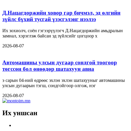
Д.Нацагдоржийн ховор гар бичмэл, эд өлгийн
зүйлс бүхий тусгай үзэсгэлэнг нээлээ
Их зохиолч, соён гэгээрүүлэгч Д.Нацагдоржийн амьдралын
замнал, хэрэглэж байсан эд зүйлсийг цогцоор х
2026-08-07
Автомашины улсын дугаар сондгой тоогоор
төгссөн бол өнөөдөр шатахуун авна
э сарын 04-ний өдрөөс эхлэн эхлэн шатахууныг автомашины
улсын дугаарын тэгш, сондгойгоор олгож, нэг
2026-08-07
Их уншсан