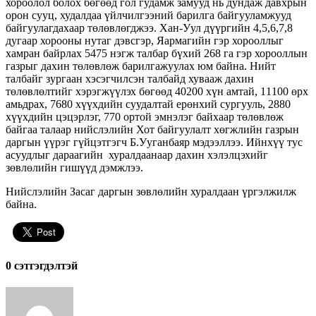
хороолол болох бөгөөд гол гудамж замууд нь дундаж давхрын
орон сууц, худалдаа үйлчилгээний барилга байгууламжууд
байгуулагдахаар төлөвлөгджээ. Хан-Уул дүүргийн 4,5,6,7,8
дугаар хорооны нутаг дэвсгэр, Яармагийн гэр хорооллыг
хамран байрлах 5475 нэгж талбар бүхий 268 га гэр хорооллын
газрыг дахин төлөвлөж барилгажуулах юм байна. Нийт
талбайг зургаан хэсэгчилсэн талбайд хувааж дахин
төлөвлөлтийг хэрэгжүүлэх бөгөөд 40200 хүн амтай, 11100 өрх
амьдрах, 7680 хүүхдийн суудалтай ерөнхий сургууль, 2880
хүүхдийн цэцэрлэг, 770 ортой эмнэлэг байхаар төлөвлөж
байгаа талаар нийслэлийн Хот байгуулалт хөгжлийн газрын
даргын үүрэг гүйцэтгэгч Б.Ууганбаяр мэдээллээ. Ийнхүү тус
асуудлыг дараагийн хуралдаанаар дахин хэлэлцэхийг
зөвлөлийн гишүүд дэмжлээ.
Нийслэлийн Засаг даргын зөвлөлийн хуралдаан үргэлжилж
байна.
0 cэтгэгдэлтэй