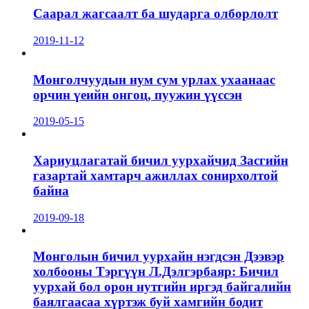
Саарал жагсаалт ба шударга олборлолт
2019-11-12
Монголчуудын нум сум урлах ухаанаас
орчин үеийн онгоц, пуужин үүссэн
2019-05-15
Хариуцлагатай бичил уурхайчид Засгийн
газартай хамтарч ажиллах сонирхолтой
байна
2019-09-18
Монголын бичил уурхайн нэгдсэн Дээвэр
холбооны Тэргүүн Л.Дэлгэрбаяр: Бичил
уурхай бол орон нутгийн иргэд байгалийн
баялгаасаа хүртэж буй хамгийн бодит