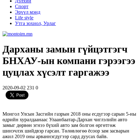
Дэлхий
Спорт
Эрүүл мэнд
Life style
Утга зохиол, Урлаг
Дарханы замын гүйцэтгэгч
БНХАУ-ын компани гэрээгээ
цуцлах хүсэлт гаргажээ
2020-09-02
231
0
Монгол Улсын Засгийн газрын 2018 оны есдүгээр сарын 5-ны
өдрийн хуралдаанаас Улаанбаатар-Дархан чиглэлийн авто
замыг дөрвөн эгнээ бүхий авто зам болгон өргөтгөж
шинэчлэх шийдвэр гарсан. Төлөвлөгөө ёсоор зам засварын
ажил 2019 оны арваннэгдүгээр сард дуусах байв.