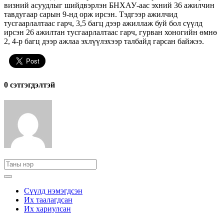
визний асуудлыг шийдвэрлэн БНХАУ-аас эхний 36 ажилчин
тавдугаар сарын 9-нд орж ирсэн. Тэдгээр ажилчид
тусгаарлалтаас гарч, 3,5 багц дээр ажиллаж буй бол сүүлд
ирсэн 26 ажилтан тусгаарлалтаас гарч, гурван хоногийн өмнө
2, 4-р багц дээр ажлаа эхлүүлэхээр талбайд гарсан байжээ.
0 cэтгэгдэлтэй
Сүүлд нэмэгдсэн
Их таалагдсан
Их хариулсан