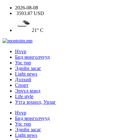
2026-08-08
3593.87 USD
21° C
Нүүр
Бид монголчууд
Улс төр
Эдийн засаг
Light news
Дэлхий
Спорт
Эрүүл мэнд
Life style
Утга зохиол, Урлаг
Нүүр
Бид монголчууд
Улс төр
Эдийн засаг
Light news