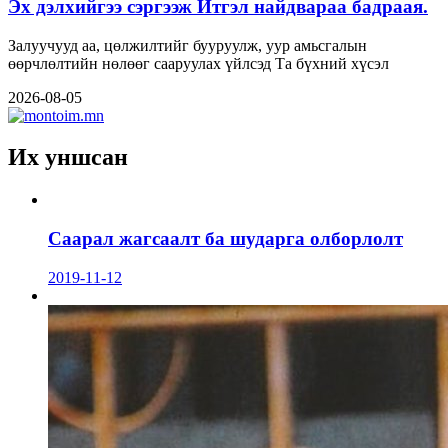
Эх дэлхийгээ сэргээж Итгэл найдвараа бадраая.
Залуучууд аа, цөлжилтийг бууруулж, уур амьсгалын
өөрчлөлтийн нөлөөг сааруулах үйлсэд Та бүхний хүсэл
2026-08-05
Их уншсан
Саарал жагсаалт ба шударга олборлолт
2019-11-12