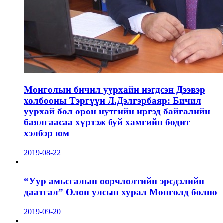
Монголын бичил уурхайн нэгдсэн Дээвэр
холбооны Тэргүүн Л.Дэлгэрбаяр: Бичил
уурхай бол орон нутгийн иргэд байгалийн
баялгаасаа хүртэж буй хамгийн бодит
хэлбэр юм
2019-08-22
“Уур амьсгалын өөрчлөлтийн эрсдэлийн
даатгал” Олон улсын хурал Монголд болно
2019-09-20