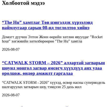
Холбоотой мэдээ
“The Hu” хамтлаг Төв цэнгэлдэх хүрээлэнд
наймдугаар сарын 08-нд тоглолтоо хийнэ
Домогт дуучин Элтон Жонн өөрийн хөтлөн явуулдаг "Rocket
hour" хөгжмийн хөтөлбөрөөрөө "The Hu" хамтла
2026-08-07
“CATWALK STORM – 2026” алдартай загварын
шоунд монгол загвар өмсөгч хүүхдүүд анх удаа
оролцож, өндөр амжилт гаргалаа
“CATWALK STORM - 2026” хүүхэд, өсвөр насны супермодель
шалгаруулах загварын шоу, тэмцээн 25 дахь жил
2026-08-07