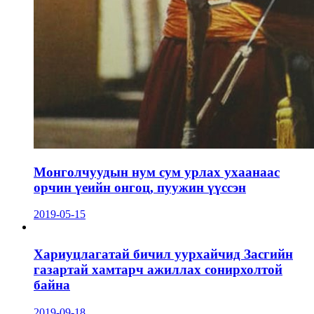
Монголчуудын нум сум урлах ухаанаас
орчин үеийн онгоц, пуужин үүссэн
2019-05-15
Хариуцлагатай бичил уурхайчид Засгийн
газартай хамтарч ажиллах сонирхолтой
байна
2019-09-18