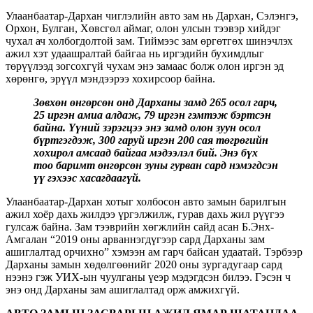
Улаанбаатар-Дархан чиглэлийн авто зам нь Дархан, Сэлэнгэ,
Орхон, Булган, Хөвсгөл аймаг, олон улсын тээвэр хийдэг
чухал ач холбогдолтой зам. Тиймээс зам өргөтгөх шинэчлэх
ажил хэт удаашралтай байгаа нь иргэдийн бухимдлыг
төрүүлээд зогсохгүй чухам энэ замаас болж олон иргэн эд
хөрөнгө, эрүүл мэндээрээ хохирсоор байна.
Зөвхөн өнгөрсөн онд Дарханы замд 265 осол гарч,
25 иргэн амиа алдаж, 79 иргэн гэмтэж бэртсэн
байна. Үүний зэрэгцээ энэ замд олон зуун осол
бүртгэгдэж, 300 гаруй иргэн 200 сая төгрөгийн
хохирол амсаад байгаа мэдээлэл бий. Энэ бүх
тоо баримт өнгөрсөн зуны гурван сард нэмэгдсэн
үү гэхээс хасагдаагүй.
Улаанбаатар-Дархан хотыг холбосон авто замын барилгын
ажил хоёр дахь жилдээ үргэлжилж, гурав дахь жил рүүгээ
гулсаж байна. Зам тээврийн хөгжлийн сайд асан Б.Энх-
Амгалан “2019 оны арваннэгдүгээр сард Дарханы зам
ашиглалтад орчихно” хэмээн ам гарч байсан удаатай. Тэрбээр
Дарханы замын хөдөлгөөнийг 2020 оны зургадугаар сард
нээнэ гэж УИХ-ын чуулганы үеэр мэдэгдсэн билээ. Гэсэн ч
энэ онд Дарханы зам ашиглалтад орж амжихгүй.