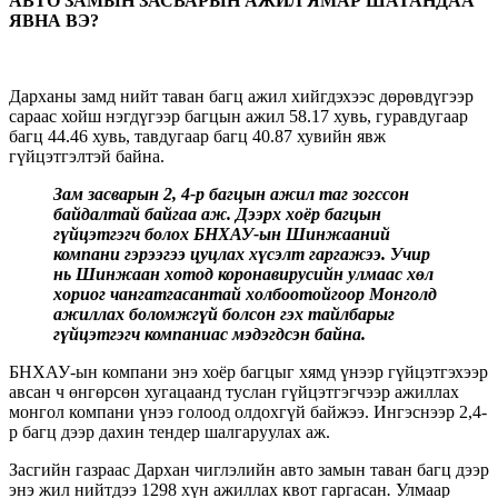
АВТО ЗАМЫН ЗАСВАРЫН АЖИЛ ЯМАР ШАТАНДАА
ЯВНА ВЭ?
Дарханы замд нийт таван багц ажил хийгдэхээс дөрөвдүгээр
сараас хойш нэгдүгээр багцын ажил 58.17 хувь, гуравдугаар
багц 44.46 хувь, тавдугаар багц 40.87 хувийн явж
гүйцэтгэлтэй байна.
Зам засварын 2, 4-р багцын ажил таг зогссон
байдалтай байгаа аж. Дээрх хоёр багцын
гүйцэтгэгч болох БНХАУ-ын Шинжааний
компани гэрээгээ цуцлах хүсэлт гаргажээ. Учир
нь Шинжаан хотод коронавирусийн улмаас хөл
хориог чангатгасантай холбоотойгоор Монголд
ажиллах боломжгүй болсон гэх тайлбарыг
гүйцэтгэгч компаниас мэдэгдсэн байна.
БНХАУ-ын компани энэ хоёр багцыг хямд үнээр гүйцэтгэхээр
авсан ч өнгөрсөн хугацаанд туслан гүйцэтгэгчээр ажиллах
монгол компани үнээ голоод олдохгүй байжээ. Ингэснээр 2,4-
р багц дээр дахин тендер шалгаруулах аж.
Засгийн газраас Дархан чиглэлийн авто замын таван багц дээр
энэ жил нийтдээ 1298 хүн ажиллах квот гаргасан
.
Улмаар