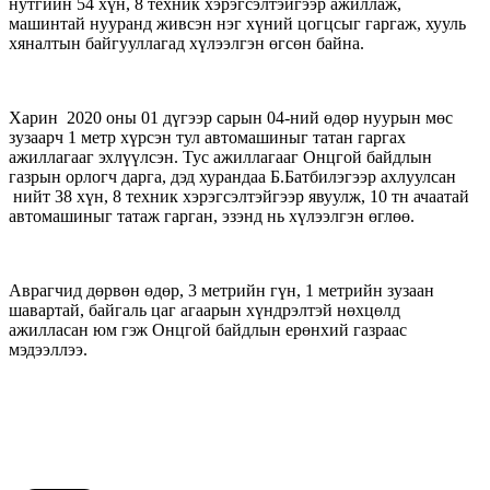
нутгийн 54 хүн, 8 техник хэрэгсэлтэйгээр ажиллаж,
машинтай нууранд живсэн нэг хүний цогцсыг гаргаж, хууль
хяналтын байгууллагад хүлээлгэн өгсөн байна.
Харин 2020 оны 01 дүгээр сарын 04-ний өдөр нуурын мөс
зузаарч 1 метр хүрсэн тул автомашиныг татан гаргах
ажиллагааг эхлүүлсэн. Тус ажиллагааг Онцгой байдлын
газрын орлогч дарга, дэд хурандаа Б.Батбилэгээр ахлуулсан
нийт 38 хүн, 8 техник хэрэгсэлтэйгээр явуулж, 10 тн ачаатай
автомашиныг татаж гарган, эзэнд нь хүлээлгэн өглөө.
Аврагчид дөрвөн өдөр, 3 метрийн гүн, 1 метрийн зузаан
шавартай, байгаль цаг агаарын хүндрэлтэй нөхцөлд
ажилласан юм
гэж Онцгой байдлын ерөнхий газраас
мэдээллээ.