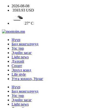
2026-08-08
3593.93 USD
27° C
Нүүр
Бид монголчууд
Улс төр
Эдийн засаг
Light news
Дэлхий
Спорт
Эрүүл мэнд
Life style
Утга зохиол, Урлаг
Нүүр
Бид монголчууд
Улс төр
Эдийн засаг
Light news