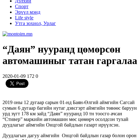
Дэлхий
Спорт
Эрүүл мэнд
Life style
Утга зохиол, Урлаг
“Даян” нууранд цөмөрсөн
автомашиныг татан гаргалаа
2020-01-09
172
0
2019 оны 12 дугаар сарын 01-нд Баян-Өлгий аймгийн Сагсай
сумын 6 дугаар багийн нутаг дэвсгэрт аймгийн төвөөс баруун
урд зүгт 178 км зайд “Даян” нууранд 10 тн тоосго ачсан
“Стивер” маркийн автомашин мөс цөмөрч осолдсон тухай
дуудлагыг аймгийн Онцгой байдлын газарт ирүүлсэн.
Дуудлагын дагуу аймгийн Онцгой байдлын газар болон орон