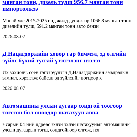
мянган тонн, дизель түлш 956.7 мянган тонн
импортолжээ
Манай улс 2015-2025 онд жилд дунджаар 1066.8 мянган тонн
дизелийн түлш, 591.2 мянган тонн авто бензи
2026-08-07
Д.Нацагдоржийн ховор гар бичмэл, эд өлгийн
зүйлс бүхий тусгай үзэсгэлэнг нээлээ
Их зохиолч, соён гэгээрүүлэгч Д.Нацагдоржийн амьдралын
замнал, хэрэглэж байсан эд зүйлсийг цогцоор х
2026-08-07
Автомашины улсын дугаар сондгой тоогоор
төгссөн бол өнөөдөр шатахуун авна
э сарын 04-ний өдрөөс эхлэн эхлэн шатахууныг автомашины
улсын дугаарын тэгш, сондгойгоор олгож, нэг