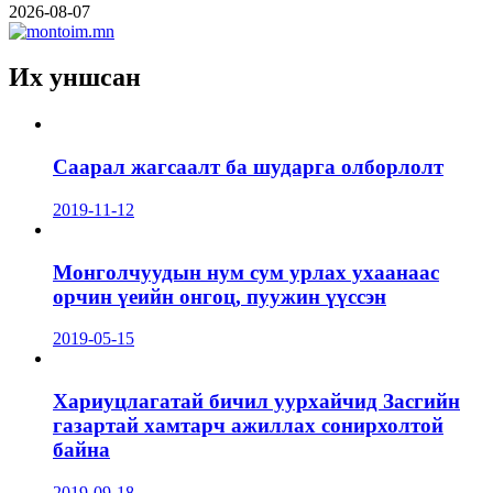
2026-08-07
Их уншсан
Саарал жагсаалт ба шударга олборлолт
2019-11-12
Монголчуудын нум сум урлах ухаанаас
орчин үеийн онгоц, пуужин үүссэн
2019-05-15
Хариуцлагатай бичил уурхайчид Засгийн
газартай хамтарч ажиллах сонирхолтой
байна
2019-09-18