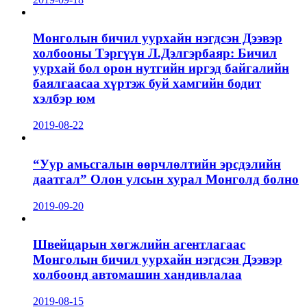
Монголын бичил уурхайн нэгдсэн Дээвэр
холбооны Тэргүүн Л.Дэлгэрбаяр: Бичил
уурхай бол орон нутгийн иргэд байгалийн
баялгаасаа хүртэж буй хамгийн бодит
хэлбэр юм
2019-08-22
“Уур амьсгалын өөрчлөлтийн эрсдэлийн
даатгал” Олон улсын хурал Монголд болно
2019-09-20
Швейцарын хөгжлийн агентлагаас
Монголын бичил уурхайн нэгдсэн Дээвэр
холбоонд автомашин хандивлалаа
2019-08-15