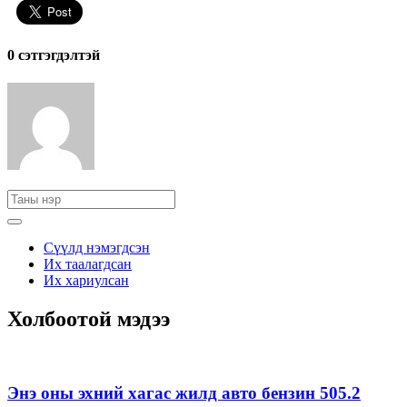
0 cэтгэгдэлтэй
Сүүлд нэмэгдсэн
Их таалагдсан
Их хариулсан
Холбоотой мэдээ
Энэ оны эхний хагас жилд авто бензин 505.2