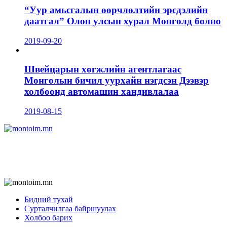
“Уур амьсгалын өөрчлөлтийн эрсдэлийн
даатгал” Олон улсын хурал Монголд болно
2019-09-20
Швейцарын хөгжлийн агентлагаас
Монголын бичил уурхайн нэгдсэн Дээвэр
холбоонд автомашин хандивлалаа
2019-08-15
Бидний тухай
Сурталчилгаа байршуулах
Холбоо барих