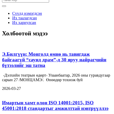
Сүүлд нэмэгдсэн
Их таалагдсан
Их хариулсан
Холбоотой мэдээ
Э.Билгүүн: Монголд өмнө нь тавигдаж
байгаагүй “саунд драм”-д 30 яруу найрагчийн
бүтээлийг эш татна
-Дэлхийн театрын өдөрт- Улаанбаатар, 2026 оны гуравдугаар
сарын 27 /МОНЦАМЭ/. Өнөөдөр тохиож буй
2026-03-27
Имартын хамт олон ISO 14001:2015, ISO
45001:2018 стандартыг амжилттай нэвтрүүллээ