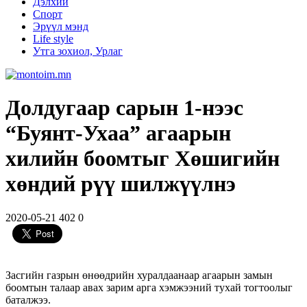
Дэлхий
Спорт
Эрүүл мэнд
Life style
Утга зохиол, Урлаг
Долдугаар сарын 1-нээс
“Буянт-Ухаа” агаарын
хилийн боомтыг Хөшигийн
хөндий рүү шилжүүлнэ
2020-05-21
402
0
Засгийн газрын өнөөдрийн хуралдаанаар агаарын замын
боомтын талаар авах зарим арга хэмжээний тухай тогтоолыг
баталжээ.