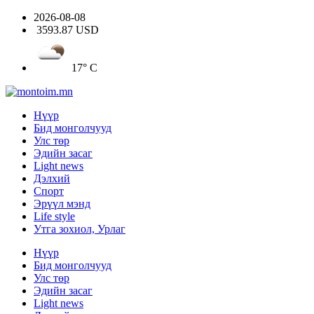
2026-08-08
3593.87 USD
17° C
Нүүр
Бид монголчууд
Улс төр
Эдийн засаг
Light news
Дэлхий
Спорт
Эрүүл мэнд
Life style
Утга зохиол, Урлаг
Нүүр
Бид монголчууд
Улс төр
Эдийн засаг
Light news