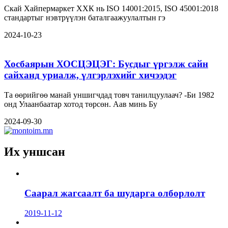
Скай Хайпермаркет ХХК нь ISO 14001:2015, ISO 45001:2018
стандартыг нэвтрүүлэн баталгаажуулалтын гэ
2024-10-23
Хосбаярын ХОСЦЭЦЭГ: Бусдыг үргэлж сайн
сайханд уриалж, үлгэрлэхийг хичээдэг
Та өөрийгөө манай уншигчдад товч танилцуулаач? -Би 1982
онд Улаанбаатар хотод төрсөн. Аав минь Бу
2024-09-30
Их уншсан
Саарал жагсаалт ба шударга олборлолт
2019-11-12