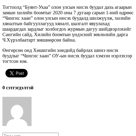
Тогтоолд “Буянт-Ухаа” олон улсын нисэх буудал дахь агаарын
замын хилийн боомтыг 2020 оны 7 дугаар сарын 1-ний өдрөөс
“Чингис хаан” олон улсын нисэх буудалд шилжүүлж, хилийн
хяналтын байгууллагууд хяналт, шалгалт явуулахад
шаардагдах зардлыг холбогдох журмын дагуу шийдвэрлэхийг
Сангийн сайд, Хилийн боомтын үндэсний зөвлөлийн дарга
Ч.Хүрэлбаатарт зөвшөөрсөн байна.
Өнгөрсөн онд Хөшигийн хөндийд байрлах шинэ нисэх
буудлыг “Чингис хаан” ОУ-ын нисэх буудал хэмээн нэрлэхээр
тогтсон юм.
0 cэтгэгдэлтэй