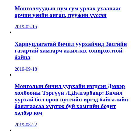
Монголчуудын нум сум урлах ухаанаас
орчин үеийн онгоц, пуужин үүссэн
2019-05-15
Хариуцлагатай бичил уурхайчид Засгийн
газартай хамтарч ажиллах сонирхолтой
байна
2019-09-18
Монголын бичил уурхайн нэгдсэн Дээвэр
холбооны Тэргүүн Л.Дэлгэрбаяр: Бичил
уурхай бол орон нутгийн иргэд байгалийн
баялгаасаа хүртэж буй хамгийн бодит
хэлбэр юм
2019-08-22