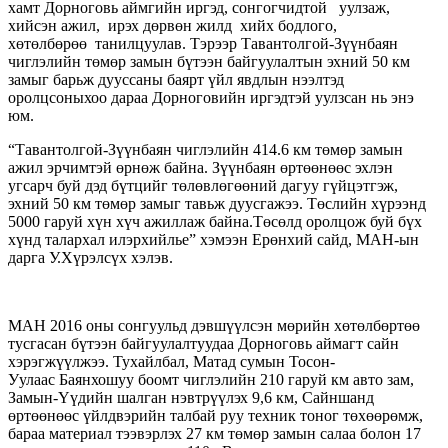
хамт Дорноговь аймгийн иргэд, сонгогчидтой уулзаж,
хийсэн ажил, ирэх дөрвөн жилд хийх бодлого,
хөтөлбөрөө танилцуулав. Тэрээр Тавантолгой-Зүүнбаян
чиглэлийн төмөр замын бүтээн байгуулалтын эхний 50 км
замыг барьж дууссаны баярт үйл явдлын нээлтэд
оролцсоныхоо дараа Дорноговийн иргэдтэй уулзсан нь энэ
юм.
“Тавантолгой-Зүүнбаян чиглэлийн 414.6 км төмөр замын
ажил эрчимтэй өрнөж байна. Зүүнбаян өртөөнөөс эхлэн
угсарч буй дэд бүтцийг төлөвлөгөөний дагуу гүйцэтгэж,
эхний 50 км төмөр замыг тавьж дуусгажээ. Төслийн хүрээнд
5000 гаруй хүн хүч ажиллаж байна.Төсөлд оролцож буй бүх
хүнд талархал илэрхийлье” хэмээн Ерөнхий сайд, МАН-ын
дарга У.Хүрэлсүх хэлэв.
МАН 2016 оны сонгуульд дэвшүүлсэн мөрийн хөтөлбөртөө
тусгасан бүтээн байгуулалтуудаа Дорноговь аймагт сайн
хэрэгжүүлжээ. Тухайлбал, Матад сумын Тосон-
Уулаас Баянхошуу боомт чиглэлийн 210 гаруй км авто зам,
Замын-Үүдийн шалган нэвтрүүлэх 9,6 км, Сайншанд
өртөөнөөс үйлдвэрийн талбай руу техник тоног төхөөрөмж,
бараа материал тээвэрлэх 27 км төмөр замын салаа болон 17