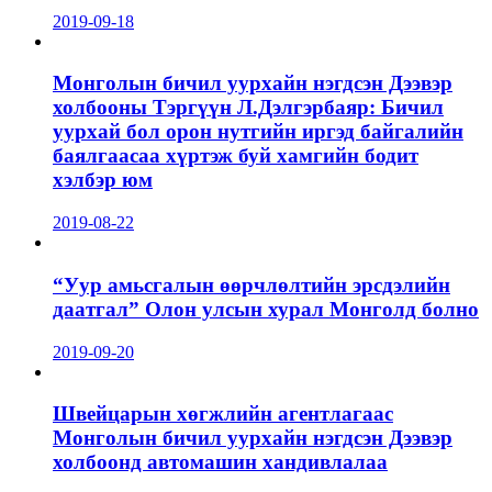
2019-09-18
Монголын бичил уурхайн нэгдсэн Дээвэр
холбооны Тэргүүн Л.Дэлгэрбаяр: Бичил
уурхай бол орон нутгийн иргэд байгалийн
баялгаасаа хүртэж буй хамгийн бодит
хэлбэр юм
2019-08-22
“Уур амьсгалын өөрчлөлтийн эрсдэлийн
даатгал” Олон улсын хурал Монголд болно
2019-09-20
Швейцарын хөгжлийн агентлагаас
Монголын бичил уурхайн нэгдсэн Дээвэр
холбоонд автомашин хандивлалаа