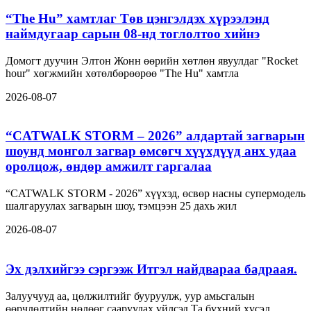
“The Hu” хамтлаг Төв цэнгэлдэх хүрээлэнд
наймдугаар сарын 08-нд тоглолтоо хийнэ
Домогт дуучин Элтон Жонн өөрийн хөтлөн явуулдаг "Rocket
hour" хөгжмийн хөтөлбөрөөрөө "The Hu" хамтла
2026-08-07
“CATWALK STORM – 2026” алдартай загварын
шоунд монгол загвар өмсөгч хүүхдүүд анх удаа
оролцож, өндөр амжилт гаргалаа
“CATWALK STORM - 2026” хүүхэд, өсвөр насны супермодель
шалгаруулах загварын шоу, тэмцээн 25 дахь жил
2026-08-07
Эх дэлхийгээ сэргээж Итгэл найдвараа бадраая.
Залуучууд аа, цөлжилтийг бууруулж, уур амьсгалын
өөрчлөлтийн нөлөөг сааруулах үйлсэд Та бүхний хүсэл