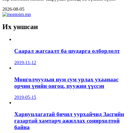
2026-08-05
Их уншсан
Саарал жагсаалт ба шударга олборлолт
2019-11-12
Монголчуудын нум сум урлах ухаанаас
орчин үеийн онгоц, пуужин үүссэн
2019-05-15
Хариуцлагатай бичил уурхайчид Засгийн
газартай хамтарч ажиллах сонирхолтой
байна