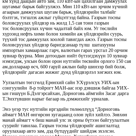
км хүнд даацын авто зам, 110 кВт-ын цахилгаан дамжуулах
шугамыг барьж байгуулжээ. Мөн 110 кВт-ын эрчим хүчний
агаарын дамжуулах шугам барьж, үйлдвэрийн талбайг
бэлтгэх, тэгшлэх ажлыг гүйцэтгээд байна. Газрын тосны
боловсруулах үйлдвэр нь жилд 1,5 сая тонн газрын
тос боловсруулах хүчин чадалтай байх юм. Уг төслийн
хүрээнд нефть хими болон химийн аж үйлдвэрийн суурь,
түүхий тос дамжуулах хоолой тавигдах ажээ. Газрын тосны
боловсруулах үйлдвэр баригдсанаар түлш шатахууны
импортын хамаарлаас гарч, валютын гарах урсгал 20 орчим
хувиар буурна. Мөн дотоодын нийт бүтээгдэхүүн 10 хувиар
нэмэгдэж, улсын болон орон нутгийн төсвийн орлого 150 сая
ам.доллараар өсч, 600 гаруй ажлын байр шинээр бий болж,
үйлдвэрийг дагасан жижиг дунд үйлдвэрлэл хөгжих юм.
Уулзалтын төгсгөлд Ерөнхий сайн У.Хүрэлсүх УИХ-ын
сонгуулийн 8-р тойрогт МАН-аас нэр дэвшиж байгаа УИХ-
ын гишүүн Б.Дэлгэрсайхан, Дорноговь аймгийн Засаг дарга
Т.Энхтүвшин нарыг багаар нь дэмжихийг уриалав.
Энэ үеэр тус нутгийн иргэдийн төлөөллүүд “Дорноговь
аймагт МАН өнгөрсөн хугацаанд олон зүйл хийлээ. Зөвхөн
манай аймагт ч биш манай улс эх орны бүтээн байгуулалтын
суурийг тавилаа. Газрын тосны үйлдвэрийг ашиглалтад
оруулахаар авто зам, дэд бүтцүүдийг шийдэж эхэлсэн.