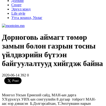
Дэлхий
Спорт
Эрүүл мэнд
Life style
Утга зохиол, Урлаг
Дорноговь аймагт төмөр
замын болон газрын тосны
үйлдвэрийн бүтээн
байгуулалтууд хийгдэж байна
2020-06-14
392
0
Монгол Улсын Ерөнхий сайд, МАН-ын дарга
У.Хүрэлсүх УИХ-ын сонгуулийн 8 дугаар тойрогт МАН-
аас нэр дэвшсэн Б.Дэлгэрсайхан, Т.Энхтүвшин нарын