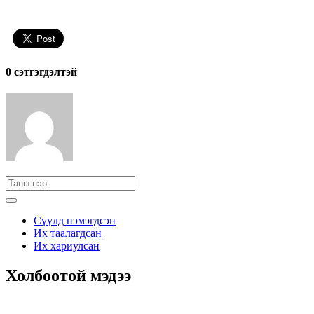
0 cэтгэгдэлтэй
Сүүлд нэмэгдсэн
Их таалагдсан
Их хариулсан
Холбоотой мэдээ