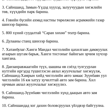
3. Сайншанд, Замын-Үүдэд хүүхэд, залуучуудын хөгжлийн
төв, хүүхдийн парк барина.
4. Говийн бүсийн ахмад настны төрөлжсөн асрамжийн газар
шинээр барина.
5. 800 хүний суудалтай “Саран хөхөө” театр барина.
6. Дулааны станц шинээр барина.
7. Хатанбулаг-Ханги Мандал чиглэлийн цахилгаан дамжуулах
агаарын шугам барьж, Ханги тосгоныг байнгын эрчим хүчээр
хангана.
8. Данзанравжаагийн түүх, шашны өв соёлд тулгуурлан
нутгийн иргэдэд түшиглэсэн аялал жуулчлалыг хөгжүүлж,
Сайншанд-Хамрын хийд чиглэлийн авто замаас Зүүнбаян уул
чиглэлийн 16 км хатуу хучилттай авто зам барина. Хил
орчмын аялал жуулчлалыг хөгжүүлнэ.
9. Сайншанд-Зүүнбаян чиглэлийн хүнд даацын авто зам
барина.
10. Сайншандад хог дахин боловсруулах үйлдвэр байгуулна.