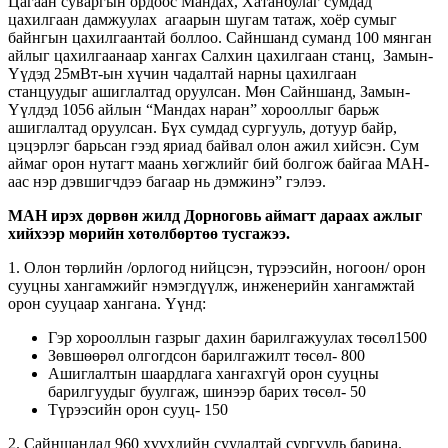
Цагаан суваргын ордоос Мандах, Хатанбулаг сумдад
цахилгаан дамжуулах агаарын шугам татаж, хоёр сумыг
байнгын цахилгаантай боллоо. Сайншанд суманд 100 мянган
айлыг цахилгаанаар хангах Салхин цахилгаан станц, Замын-
Үүдэд 25мВт-ын хүчин чадалтай нарны цахилгаан
станцуудыг ашиглалтад оруулсан. Мөн Сайншанд, Замын-
Үүлдэд 1056 айлын “Мандах наран” хорооллыг барьж
ашиглалтад оруулсан. Бүх сумдад сургууль, дотуур байр,
цэцэрлэг барьсан гээд яриад байвал олон ажил хийсэн. Сум
аймаг орон нутагт маань хөгжлийг бий болгож байгаа МАН-
аас нэр дэвшигчдээ багаар нь дэмжинэ” гэлээ.
МАН ирэх дөрвөн жилд Дорноговь аймагт дараах ажлыг
хийхээр мөрийн хөтөлбөртөө тусгажээ.
1. Олон төрлийн /орлогод нийцсэн, түрээсийн, ногоон/ орон
сууцны хангамжийг нэмэгдүүлж, инженерийн хангамжтай
орон сууцаар хангана. Үүнд:
Гэр хорооллын газрыг дахин барилгажуулах төсөл1500
Зөвшөөрөл олгогдсон барилгажилт төсөл- 800
Ашиглалтын шаардлага хангахгүй орон сууцны
барилгуудыг буулгаж, шинээр барих төсөл- 50
Түрээсийн орон сууц- 150
2. Сайншандад 960 хүүхдийн суудалтай сургууль барина.