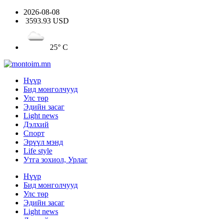
2026-08-08
3593.93 USD
25° C
Нүүр
Бид монголчууд
Улс төр
Эдийн засаг
Light news
Дэлхий
Спорт
Эрүүл мэнд
Life style
Утга зохиол, Урлаг
Нүүр
Бид монголчууд
Улс төр
Эдийн засаг
Light news