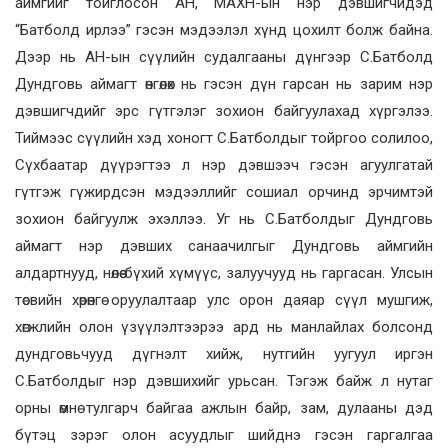
аймгийг тойглосон АН, МАХН-ын нэр дэвшигчидэд
“Батболд ирлээ” гэсэн мэдээлэл хүнд цохилт болж байна.
Дээр нь АН-ын сүүлийн судалгааны дүнгээр С.Батболд
Дундговь аймагт өнгөлөх нь гэсэн дүн гарсан нь зарим нэр
дэвшигчдийг эрс гүтгэлэг зохион байгуулахад хүргэлээ.
Тиймээс сүүлийн хэд хоногт С.Батболдыг тойргоо солилоо,
Сүхбаатар дүүрэгтээ л нэр дэвшээч гэсэн агуулгатай
гүтгэж гүжирдсэн мэдээллийг сошиал орчинд эрчимтэй
зохион байгуулж эхэллээ. Уг нь С.Батболдыг Дундговь
аймагт нэр дэвших санаачилгыг Дундговь аймгийн
алдартнууд, нөлөө бүхий хүмүүс, залуучууд нь гаргасан. Улсын
төсвийн хөрөнгө оруулалтаар улс орон даяар сүүл мушгиж,
хөгжлийн олон үзүүлэлтээрээ ард нь манлайлах болсонд
дундговьчууд дүгнэлт хийж, нутгийн уугуул иргэн
С.Батболдыг нэр дэвшихийг урьсан. Тэгэж байж л нутаг
орны өмнө тулгарч байгаа ажлын байр, зам, дулааны дэд
бүтэц зэрэг олон асуудлыг шийднэ гэсэн гаргалгаа