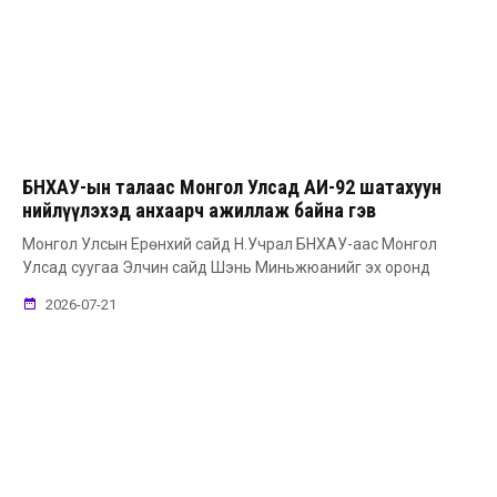
БНХАУ-ын талаас Монгол Улсад АИ-92 шатахуун
нийлүүлэхэд анхаарч ажиллаж байна гэв
Монгол Улсын Ерөнхий сайд Н.Учрал БНХАУ-аас Монгол
Улсад суугаа Элчин сайд Шэнь Миньжюанийг эх оронд
2026-07-21