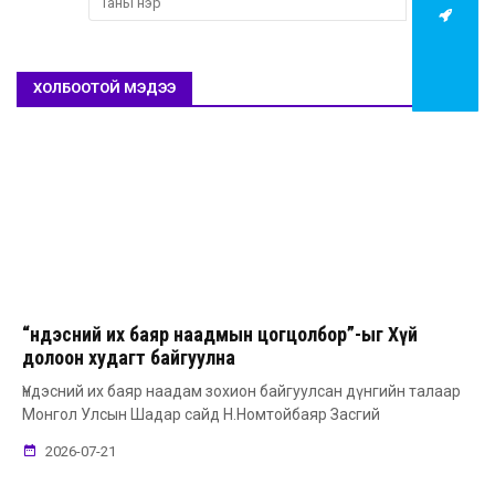
ХОЛБООТОЙ МЭДЭЭ
“Үндэсний их баяр наадмын цогцолбор”-ыг Хүй
долоон худагт байгуулна
Үндэсний их баяр наадам зохион байгуулсан дүнгийн талаар
Монгол Улсын Шадар сайд Н.Номтойбаяр Засгий
2026-07-21