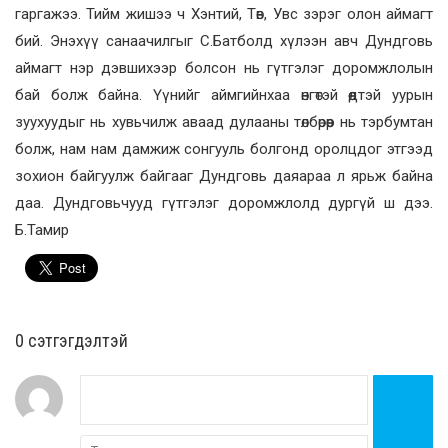
гаргажээ. Тийм жишээ ч Хэнтий, Төв, Увс зэрэг олон аймагт
бий. Энэхүү санаачилгыг С.Батболд хүлээн авч Дундговь
аймагт нэр дэвшихээр болсон нь гүтгэлэг доромжлолын
бай болж байна. Үүнийг аймгийнхаа өнгөтэй өөдтэй уурын
зуухуудыг нь хувьчилж аваад дулааны төлбөрөөр нь тэрбумтан
болж, нам нам дамжиж сонгууль болгонд оролцдог этгээд
зохион байгуулж байгааг Дундговь даяараа л ярьж байна
даа. Дундговьчууд гүтгэлэг доромжлолд дургүй ш дээ.
Б.Тамир
0 cэтгэгдэлтэй