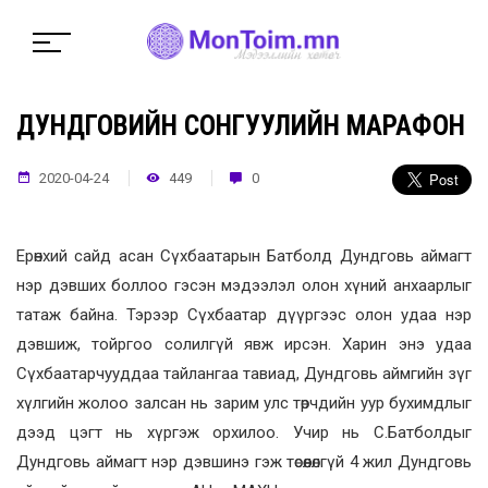
ДУНДГОВИЙН СОНГУУЛИЙН МАРАФОН
2020-04-24
449
0
Ерөнхий сайд асан Сүхбаатарын Батболд Дундговь аймагт
нэр дэвших боллоо гэсэн мэдээлэл олон хүний анхаарлыг
татаж байна. Тэрээр Сүхбаатар дүүргээс олон удаа нэр
дэвшиж, тойргоо солилгүй явж ирсэн. Харин энэ удаа
Сүхбаатарчууддаа тайлангаа тавиад, Дундговь аймгийн зүг
хүлгийн жолоо залсан нь зарим улс төрчдийн уур бухимдлыг
дээд цэгт нь хүргэж орхилоо. Учир нь С.Батболдыг
Дундговь аймагт нэр дэвшинэ гэж төсөөлөлгүй 4 жил Дундговь