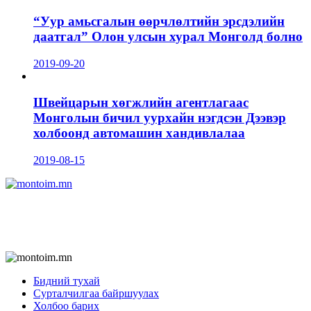
“Уур амьсгалын өөрчлөлтийн эрсдэлийн
даатгал” Олон улсын хурал Монголд болно
2019-09-20
Швейцарын хөгжлийн агентлагаас
Монголын бичил уурхайн нэгдсэн Дээвэр
холбоонд автомашин хандивлалаа
2019-08-15
Бидний тухай
Сурталчилгаа байршуулах
Холбоо барих