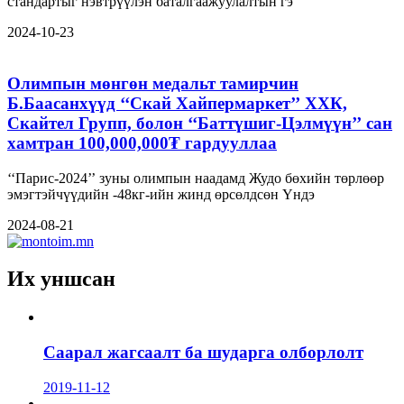
стандартыг нэвтрүүлэн баталгаажуулалтын гэ
2024-10-23
Олимпын мөнгөн медальт тамирчин
Б.Баасанхүүд ‘‘Скай Хайпермаркет’’ ХХК,
Скайтел Групп, болон ‘‘Баттүшиг-Цэлмүүн’’ сан
хамтран 100,000,000₮ гардууллаа
‘‘Парис-2024’’ зуны олимпын наадамд Жудо бөхийн төрлөөр
эмэгтэйчүүдийн -48кг-ийн жинд өрсөлдсөн Үндэ
2024-08-21
Их уншсан
Саарал жагсаалт ба шударга олборлолт
2019-11-12