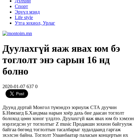
Дэлхий
Спорт
Эрүүл мэнд
Life style
Утга зохиол, Урлаг
Дуулахгүй яаж явах юм бэ
тоглолт энэ сарын 16 нд
болно
2020-01-07
637
0
Дуунд дуртай Монгол түмэндээ зориулж СТА дуучин
Б.Нямзагд Б.Хандмаа нарын хоёр дахь бие даасан тоглолт
болоход цөөн хоног үлдлээ. Дуулахгүй яаж явах юм бэ хэмээн
нэрлэгдсэн уг тоглолтыг Z music Продакшн зохион байгуулж
байгаа бөгөөд тоглолтын тасалбарыг худалдаанд гаргаж
эхэлсэн байна. Тоглолт Улаанбаатар паласын концертын их