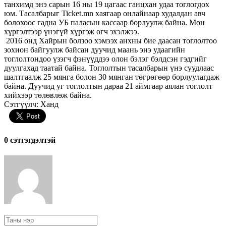
танхимд энэ сарын 16 ны 19 цагаас ганцхан удаа тоглогдох
юм. Тасалбарыг Ticket.mn хаягаар онлайнаар худалдан авч
болохоос гадна УБ паласын кассаар борлуулж байна. Мөн
хүргэлтээр үнэгүй хүргэж өгч эхэлжээ.
2016 онд Хайрын болзоо хэмээх анхны бие даасан тоглолтоо
зохион байгуулж байсан дуучид маань энэ удаагийн
тоглолтондоо үзэгч фэнүүддээ олон бэлэг бэлдсэн гэдгийг
дуулгахад таатай байна. Тоглолтын тасалбарын үнэ суудлаас
шалтгаалж 25 мянга болон 30 мянган төгрөгөөр борлуулагдаж
байна. Дуучид уг тоглолтын дараа 21 аймгаар аялан тоглолт
хийхээр төлөвлөж байна.
Сэтгүүлч: Ханд
0 cэтгэгдэлтэй