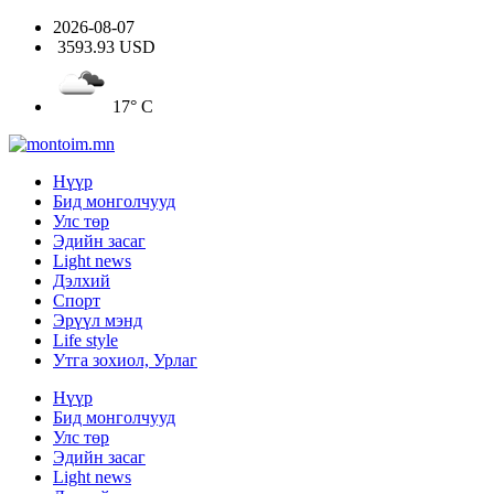
2026-08-07
3593.93 USD
17° C
Нүүр
Бид монголчууд
Улс төр
Эдийн засаг
Light news
Дэлхий
Спорт
Эрүүл мэнд
Life style
Утга зохиол, Урлаг
Нүүр
Бид монголчууд
Улс төр
Эдийн засаг
Light news