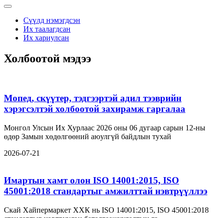
Сүүлд нэмэгдсэн
Их таалагдсан
Их хариулсан
Холбоотой мэдээ
Мопед, скүүтер, тэдгээртэй адил тээврийн
хэрэгсэлтэй холбоотой захирамж гаргалаа
Монгол Улсын Их Хурлаас 2026 оны 06 дугаар сарын 12-ны
өдөр Замын хөдөлгөөний аюулгүй байдлын тухай
2026-07-21
Имартын хамт олон ISO 14001:2015, ISO
45001:2018 стандартыг амжилттай нэвтрүүллээ
Скай Хайпермаркет ХХК нь ISO 14001:2015, ISO 45001:2018