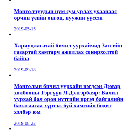
Монголчуудын нум сум урлах ухаанаас
орчин үеийн онгоц, пуужин үүссэн
2019-05-15
Хариуцлагатай бичил уурхайчид Засгийн
газартай хамтарч ажиллах сонирхолтой
байна
2019-09-18
Монголын бичил уурхайн нэгдсэн Дээвэр
холбооны Тэргүүн Л.Дэлгэрбаяр: Бичил
уурхай бол орон нутгийн иргэд байгалийн
баялгаасаа хүртэж буй хамгийн бодит
хэлбэр юм
2019-08-22