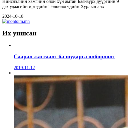
Нийслэлийн хамгийн олон хүн амтай Баянзүрх дүүргийн 9
дэх удаагийн иргэдийн Төлөөлөгчдийн Хурлын анх
2024-10-18
Их уншсан
Саарал жагсаалт ба шударга олборлолт
2019-11-12