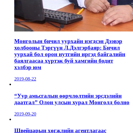
Монголын бичил уурхайн нэгдсэн Дээвэр
холбооны Тэргүүн Л.Дэлгэрбаяр: Бичил
уурхай бол орон нутгийн иргэд байгалийн
баялгаасаа хүртэж буй хамгийн бодит
хэлбэр юм
2019-08-22
“Уур амьсгалын өөрчлөлтийн эрсдэлийн
даатгал” Олон улсын хурал Монголд болно
2019-09-20
Швейцарын хөгжлийн агентлагаас