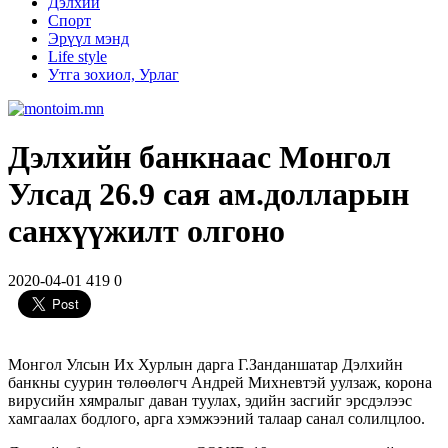
Дэлхий
Спорт
Эрүүл мэнд
Life style
Утга зохиол, Урлаг
Дэлхийн банкнаас Монгол
Улсад 26.9 сая ам.долларын
санхүүжилт олгоно
2020-04-01
419
0
Монгол Улсын Их Хурлын дарга Г.Занданшатар Дэлхийн
банкны суурин төлөөлөгч Андрей Михневтэй уулзаж, корона
вирусийн хямралыг даван туулах, эдийн засгийг эрсдэлээс
хамгаалах бодлого, арга хэмжээний талаар санал солилцлоо.