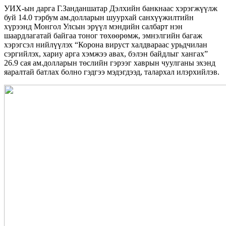
УИХ-ын дарга Г.Занданшатар Дэлхийн банкнаас хэрэгжүүлж
буй 14.0 тэрбум ам.долларын шуурхай санхүүжилтийн
хүрээнд Монгол Улсын эрүүл мэндийн салбарт нэн
шаардлагатай байгаа тоног төхөөрөмж, эмнэлгийн багаж
хэрэгсэл нийлүүлэх “Корона вируст халдвараас урьдчилан
сэргийлэх, хариу арга хэмжээ авах, бэлэн байдлыг хангах”
26.9 сая ам.долларын төслийн гэрээг хаврын чуулганы эхэнд
яаралтай батлах болно гэдгээ мэдэгдээд, талархал илэрхийлэв.