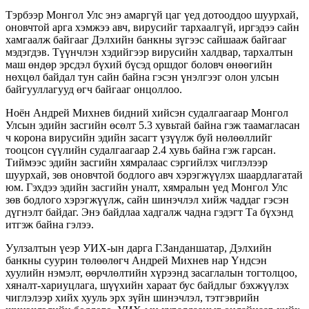
Тэрбээр Монгол Улс энэ амаргүй цаг үед дотооддоо шуурхай,
оновчтой арга хэмжээ авч, вирусийг тархаалгүй, иргэдээ сайн
хамгаалж байгааг Дэлхийн банкны зүгээс сайшааж байгааг
мэдэгдэв. Түүнчлэн хэдийгээр вирусийн халдвар, тархалтын
маш өндөр эрсдэл бүхий бүсэд оршдог боловч өнөөгийн
нөхцөл байдал тун сайн байна гэсэн үнэлгээг олон улсын
байгууллагууд өгч байгааг онцоллоо.
Ноён Андрей Михнев бидний хийсэн судалгаагаар Монгол
Улсын эдийн засгийн өсөлт 5.3 хувьтай байна гэж таамагласан
ч корона вирусийн эдийн засагт үзүүлж буй нөлөөллийг
тооцсон сүүлийн судалгаагаар 2.4 хувь байна гэж гарсан.
Тиймээс эдийн засгийн хямралаас сэргийлэх чиглэлээр
шуурхай, зөв оновчтой бодлого авч хэрэгжүүлэх шаардлагатай
юм. Гэхдээ эдийн засгийн уналт, хямралын үед Монгол Улс
зөв бодлого хэрэгжүүлж, сайн шинэчлэл хийж чаддаг гэсэн
дүгнэлт байдаг. Энэ байдлаа хадгалж чадна гэдэгт Та бүхэнд
итгэж байна гэлээ.
Уулзалтын үеэр УИХ-ын дарга Г.Занданшатар, Дэлхийн
банкны суурин төлөөлөгч Андрей Михнев нар Үндсэн
хуулийн нэмэлт, өөрчлөлтийн хүрээнд засаглалын тогтолцоо,
хяналт-хариуцлага, шүүхийн хараат бус байдлыг бэхжүүлэх
чиглэлээр хийх хууль эрх зүйн шинэчлэл, тэтгэврийн