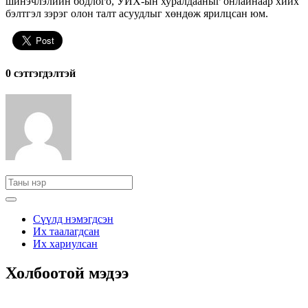
шинэчлэлийн бодлого, УИХ-ын хуралдааныг онлайнаар хийх
бэлтгэл зэрэг олон талт асуудлыг хөндөж ярилцсан юм.
0 cэтгэгдэлтэй
Сүүлд нэмэгдсэн
Их таалагдсан
Их хариулсан
Холбоотой мэдээ