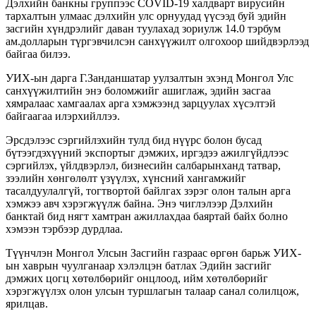
Дэлхийн банкны группээс COVID-19 халдварт вирусийн
тархалтын улмаас дэлхийн улс орнуудад үүсээд буй эдийн
засгийн хүндрэлийг даван туулахад зориулж 14.0 тэрбум
ам.долларын түргэвчилсэн санхүүжилт олгохоор шийдвэрлээд
байгаа билээ.
УИХ-ын дарга Г.Занданшатар уулзалтын эхэнд Монгол Улс
санхүүжилтийн энэ боломжийг ашиглаж, эдийн засгаа
хямралаас хамгаалах арга хэмжээнд зарцуулах хүсэлтэй
байгаагаа илэрхийллээ.
Эрсдэлээс сэргийлэхийн тулд бид нүүрс болон бусад
бүтээгдэхүүний экспортыг дэмжих, иргэдээ ажилгүйдлээс
сэргийлэх, үйлдвэрлэл, бизнесийн салбарынханд татвар,
зээлийн хөнгөлөлт үзүүлэх, хүнсний хангамжийг
тасалдуулалгүй, тогтвортой байлгах зэрэг олон талын арга
хэмжээ авч хэрэгжүүлж байна. Энэ чиглэлээр Дэлхийн
банктай бид нягт хамтран ажиллахдаа баяртай байх болно
хэмээн тэрбээр дурдлаа.
Түүнчлэн Монгол Улсын Засгийн газраас өргөн барьж УИХ-
ын хаврын чуулганаар хэлэлцэн батлах Эдийн засгийг
дэмжих цогц хөтөлбөрийг онцлоод, ийм хөтөлбөрийг
хэрэгжүүлэх олон улсын туршлагын талаар санал солилцож,
ярилцав.