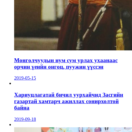
Монголчуудын нум сум урлах ухаанаас
орчин үеийн онгоц, пуужин үүссэн
2019-05-15
Хариуцлагатай бичил уурхайчид Засгийн
газартай хамтарч ажиллах сонирхолтой
байна
2019-09-18