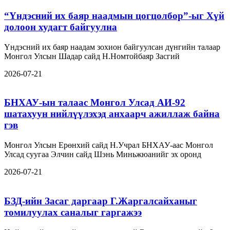
“Үндэсний их баяр наадмын цогцолбор”-ыг Хүй
долоон худагт байгуулна
Үндэсний их баяр наадам зохион байгуулсан дүнгийн талаар
Монгол Улсын Шадар сайд Н.Номтойбаяр Засгий
2026-07-21
БНХАУ-ын талаас Монгол Улсад АИ-92
шатахуун нийлүүлэхэд анхаарч ажиллаж байна
гэв
Монгол Улсын Ерөнхий сайд Н.Учрал БНХАУ-аас Монгол
Улсад суугаа Элчин сайд Шэнь Миньжюанийг эх оронд
2026-07-21
БЗД-ийн Засаг даргаар Г.Жаргалсайханыг
томилуулах саналыг гаргажээ