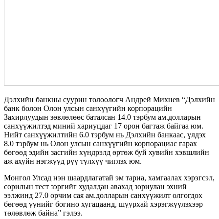
Дэлхийн банкны суурин төлөөлөгч Андрей Михнев “Дэлхийн
банк болон Олон улсын санхүүгийн корпорацийн
Захирлуудын зөвлөлөөс баталсан 14.0 тэрбум ам.долларын
санхүүжилтэд миний хариуцдаг 17 орон багтаж байгаа юм.
Нийт санхүүжилтийн 6.0 тэрбум нь Дэлхийн банкаас, үлдэх
8.0 тэрбум нь Олон улсын санхүүгийн корпорациас гарах
бөгөөд эдийн засгийн хүндрэлд өртөж буй хувийн хэвшлийн
аж ахуйн нэгжүүд рүү түлхүү чиглэх юм.
Монгол Улсад нэн шаардлагатай эм тариа, хамгаалах хэрэгсэл,
сорилын тест зэргийг худалдан авахад зориулан эхний
ээлжинд 27.0 орчим сая ам.долларын санхүүжилт олгогдох
бөгөөд үүнийг богино хугацаанд, шуурхай хэрэгжүүлэхээр
төлөвлөж байна” гэлээ.