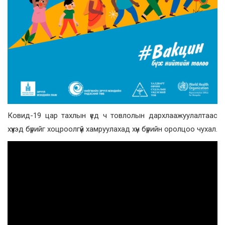
Ковид-19 цар тахлын үед ч товлолын дархлаажуулалтаас
хүүхэд бүрийг хоцроолгүй хамруулахад хүн бүрийн оролцоо чухал.