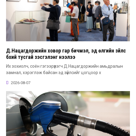
Д.Нацагдоржийн ховор гар бичмэл, эд өлгийн зүйлс
бүхий тусгай үзэсгэлэнг нээлээ
Их зохиолч, соён гэгээрүүлэгч Д.Нацагдоржийн амьдралын
замнал, хэрэглэж байсан эд зүйлсийг цогцоор х
2026-08-07