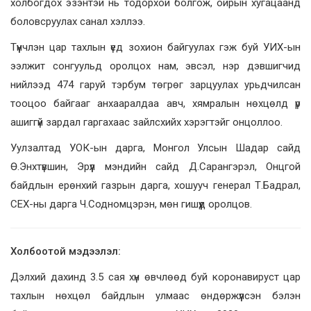
холбогдох эзэнтэй нь тодорхой болгож, ойрын хугацаанд
боловсруулах санал хэллээ.
Түүнчлэн цар тахлын үед зохион байгуулах гэж буй УИХ-ын
ээлжит сонгуульд оролцох нам, эвсэл, нэр дэвшигчид
нийлээд 474 гаруй тэрбум төгрөг зарцуулах урьдчилсан
тооцоо байгааг анхааралдаа авч, хямралын нөхцөлд үр
ашиггүй зардал гаргахаас зайлсхийх хэрэгтэйг онцоллоо.
Уулзалтад УОК-ын дарга, Монгол Улсын Шадар сайд
Ө.Энхтүвшин, Эрүүл мэндийн сайд Д.Сарангэрэл, Онцгой
байдлын ерөнхий газрын дарга, хошууч генерал Т.Бадрал,
СЕХ-ны дарга Ч.Содномцэрэн, мөн гишүүд оролцов.
Холбоотой мэдээлэл:
Дэлхий дахинд 3.5 сая хүн өвчлөөд буй коронавируст цар
тахлын нөхцөл байдлын улмаас өндөржүүлсэн бэлэн