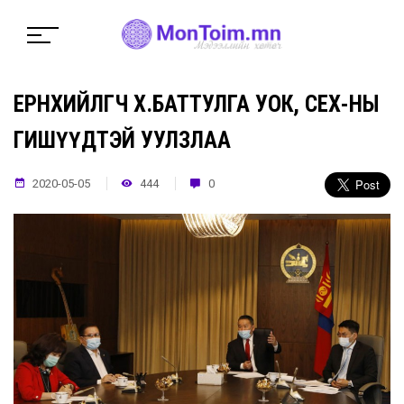
ЕРӨНХИЙЛӨГЧ Х.БАТТУЛГА УОК, СЕХ-НЫ
ГИШҮҮДТЭЙ УУЛЗЛАА
2020-05-05
444
0