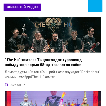
ХОЛБООТОЙ МЭДЭЭ
“The Hu” хамтлаг Төв цэнгэлдэх хүрээлэнд
наймдугаар сарын 08-нд тоглолтоо хийнэ
Домогт дуучин Элтон Жонн өөрийн хөтлөн явуулдаг "Rocket hour"
хөгжмийн хөтөлбөрөөрөө "The Hu" хамтла
2026-08-07