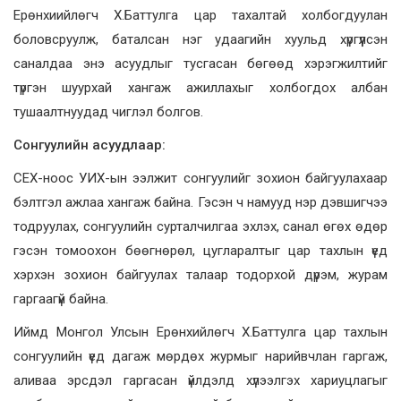
Ерөнхиийлөгч Х.Баттулга цар тахалтай холбогдуулан
боловсруулж, баталсан нэг удаагийн хуульд хүргүүлсэн
саналдаа энэ асуудлыг тусгасан бөгөөд хэрэгжилтийг
түргэн шуурхай хангаж ажиллахыг холбогдох албан
тушаалтнуудад чиглэл болгов.
Сонгуулийн асуудлаар:
СЕХ-ноос УИХ-ын ээлжит сонгуулийг зохион байгуулахаар
бэлтгэл ажлаа хангаж байна. Гэсэн ч намууд нэр дэвшигчээ
тодруулах, сонгуулийн сурталчилгаа эхлэх, санал өгөх өдөр
гэсэн томоохон бөөгнөрөл, цугларалтыг цар тахлын үед
хэрхэн зохион байгуулах талаар тодорхой дүрэм, журам
гаргаагүй байна.
Иймд Монгол Улсын Ерөнхийлөгч Х.Баттулга цар тахлын
сонгуулийн үед дагаж мөрдөх журмыг нарийвчлан гаргаж,
аливаа эрсдэл гаргасан үйлдэлд хүлээлгэх хариуцлагыг