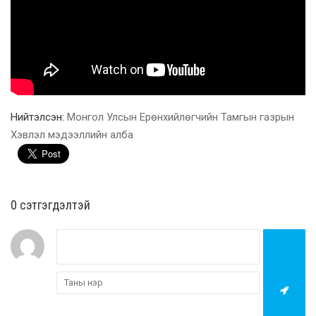
Нийтэлсэн:
Монгол Улсын Ерөнхийлөгчийн Тамгын газрын
Хэвлэл мэдээллийн алба
0 cэтгэгдэлтэй