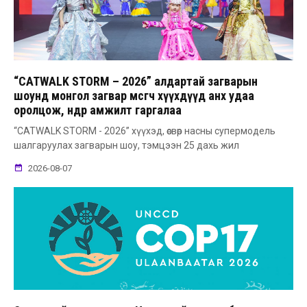
“CATWALK STORM – 2026” алдартай загварын
шоунд монгол загвар өмсөгч хүүхдүүд анх удаа
оролцож, өндөр амжилт гаргалаа
“CATWALK STORM - 2026” хүүхэд, өсвөр насны супермодель
шалгаруулах загварын шоу, тэмцээн 25 дахь жил
2026-08-07