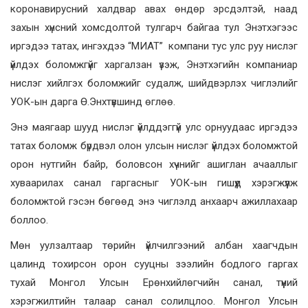
коронавирусний халдвар авах өндөр эрсдэлтэй, наад
захын хүнсний хомсдолтой тулгарч байгаа тул Энэтхэгээс
иргэдээ татах, ингэхдээ “МИАТ” компани тус улс руу нислэг
үйлдэх боломжгүйг харгалзан үзэж, Энэтхэгийн компаниар
нислэг хийлгэх боломжийг судалж, шийдвэрлэх чиглэлийг
УОК-ын дарга Ө.Энхтүвшинд өглөө.
Энэ маягаар шууд нислэг үйлддэггүй улс орнуудаас иргэдээ
татах боломж бүрдвэл олон улсын нислэг үйлдэх боломжтой
орон нутгийн байр, боловсон хүчнийг ашиглан ачааллыг
хуваарилах санал гаргасныг УОК-ын гишүүд хэрэгжүүлж
боломжтой гэсэн бөгөөд энэ чиглэлд анхаарч ажиллахаар
боллоо.
Мөн уулзалтаар төрийн үйлчилгээний албан хаагчдын
цалинд тохирсон орон сууцны зээлийн бодлого гаргах
тухай Монгол Улсын Ерөнхийлөгчийн санал, түүний
хэрэгжилтийн талаар санал солилцлоо. Монгол Улсын