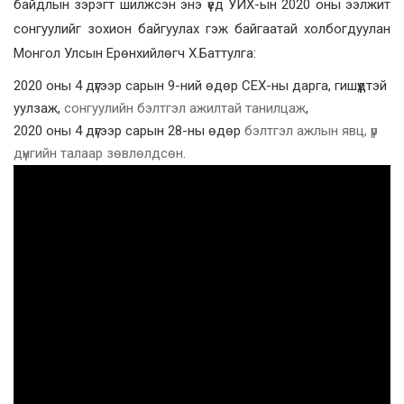
байдлын зэрэгт шилжсэн энэ үед УИХ-ын 2020 оны ээлжит
сонгуулийг зохион байгуулах гэж байгаатай холбогдуулан
Монгол Улсын Ерөнхийлөгч Х.Баттулга:
2020 оны 4 дүгээр сарын 9-ний өдөр СЕХ-ны дарга, гишүүдтэй
уулзаж,
сонгуулийн бэлтгэл ажилтай танилцаж
,
2020 оны 4 дүгээр сарын 28-ны өдөр
бэлтгэл ажлын явц, үр
дүнгийн талаар зөвлөлдсөн
.