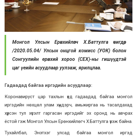
Монгол Улсын Ерөнхийлөгч Х.Баттулга өчигдөр
/2020.05.04/ Улсын онцгой комисс (УОК) болон
Сонгуулийн ерөнхий хороо (СЕХ)-ны гишүүдтэй
цаг үеийн асуудлаар уулзаж, ярилцлаа.
Гадаадад байгаа иргэдийн асуудлаар:
Коронавируст цар тахлын үед гадаадад байгаа монгол
иргэдийн нөхцөл улам хүндэрч, амьжиргаа нь тасалдахад
хүрсэн тул хүсэлт гаргасан иргэдийг эх оронд нь авчрах
ёстой гэж Монгол Улсын Ерөнхийлөгч Х.Баттулга үзэж байна.
Тухайлбал, Энэтхэг улсад байгаа монгол иргэд