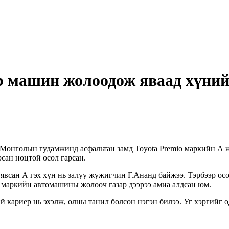
 машин жолоодож яваад хүний
 Монголын гудамжинд асфальтан замд Toyota Premio маркийн А
сан ноцтой осол гарсан.
всан А гэх хүн нь залуу жүжигчин Г.Ананд байжээ. Тэрбээр осол
o маркийн автомашины жолооч газар дээрээ амиа алдсан юм.
ий кариер нь эхэлж, олны танил болсон нэгэн билээ. Уг хэргийг