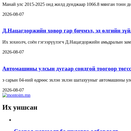
Манай улс 2015-2025 онд жилд дунджаар 1066.8 мянган тонн ди
2026-08-07
Д.Нацагдоржийн ховор гар бичмэл, эд өлгийн зүйл
Их зохиолч, соён гэгээрүүлэгч Д.Нацагдоржийн амьдралын замн
2026-08-07
Автомашины улсын дугаар сондгой тоогоор төгсс
э сарын 04-ний өдрөөс эхлэн эхлэн шатахууныг автомашины ул
2026-08-07
Их уншсан