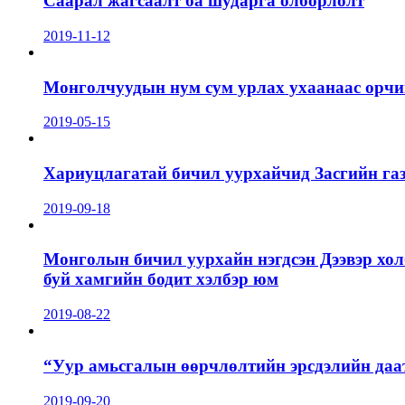
Саарал жагсаалт ба шударга олборлолт
2019-11-12
Монголчуудын нум сум урлах ухаанаас орчин
2019-05-15
Хариуцлагатай бичил уурхайчид Засгийн га
2019-09-18
Монголын бичил уурхайн нэгдсэн Дээвэр хол
буй хамгийн бодит хэлбэр юм
2019-08-22
“Уур амьсгалын өөрчлөлтийн эрсдэлийн даа
2019-09-20