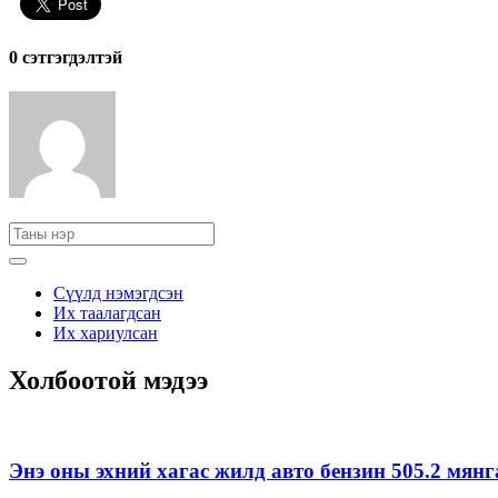
0 cэтгэгдэлтэй
Сүүлд нэмэгдсэн
Их таалагдсан
Их хариулсан
Холбоотой мэдээ
Энэ оны эхний хагас жилд авто бензин 505.2 мян