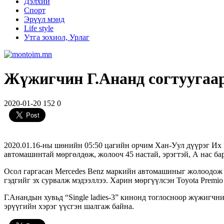
Дэлхий
Спорт
Эрүүл мэнд
Life style
Утга зохиол, Урлаг
Жүжигчин Г.Ананд согтуугаар
2020-01-20
152
0
2020.01.16-ны шөнийн 05:50 цагийн орчим Хан-Уул дүүрэг Их
автомашинтай мөргөлдөж, жолооч 45 настай, эрэгтэй, А нас бар
Осол гаргасан Mercedes Benz маркийн автомашиныг жолоодож я
гэдгийг эх сурвалж мэдээллээ. Харин мөргүүлсэн Toyota Premi
Г.Анандын хувьд “Single ladies-3” кинонд тоглосноор жүжигчн
эрүүгийн хэрэг үүсгэн шалгаж байна.