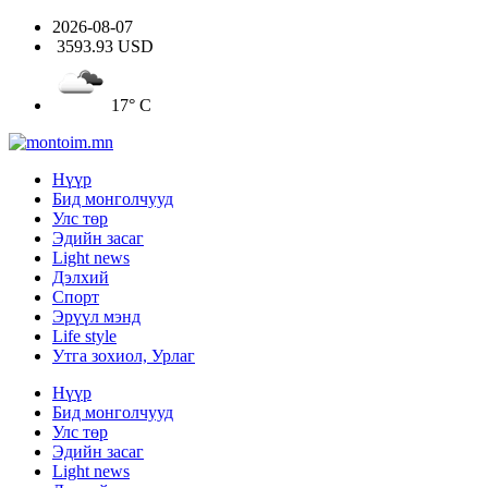
2026-08-07
3593.93 USD
17° C
Нүүр
Бид монголчууд
Улс төр
Эдийн засаг
Light news
Дэлхий
Спорт
Эрүүл мэнд
Life style
Утга зохиол, Урлаг
Нүүр
Бид монголчууд
Улс төр
Эдийн засаг
Light news