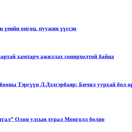
 үеийн онгоц, пуужин үүссэн
зартай хамтарч ажиллах сонирхолтой байна
бооны Тэргүүн Л.Дэлгэрбаяр: Бичил уурхай бол о
тгал” Олон улсын хурал Монголд болно