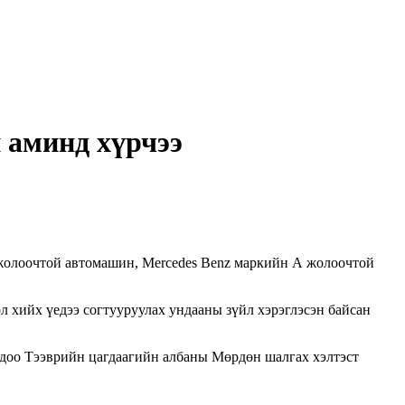
 аминд хүрчээ
 жолоочтой автомашин, Mercedes Benz маркийн А жолоочтой
 хийх үедээ согтууруулах ундааны зүйл хэрэглэсэн байсан
 одоо Тээврийн цагдаагийн албаны Мөрдөн шалгах хэлтэст