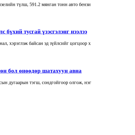
зелийн түлш, 591.2 мянган тонн авто бензи
с бүхий тусгай үзэсгэлэнг нээлээ
ал, хэрэглэж байсан эд зүйлсийг цогцоор х
өн бол өнөөдөр шатахуун авна
сын дугаарын тэгш, сондгойгоор олгож, нэг