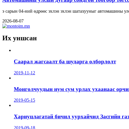
э сарын 04-ний өдрөөс эхлэн эхлэн шатахууныг автомашины ул
2026-08-07
Их уншсан
Саарал жагсаалт ба шударга олборлолт
2019-11-12
Монголчуудын нум сум урлах ухаанаас орчин
2019-05-15
Хариуцлагатай бичил уурхайчид Засгийн га
2019-09-18