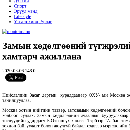
Дэлхий
Спорт
Эрүүл мэнд
Life style
Утга зохиол, Урлаг
Замын хөдөлгөөний түгжрэли
хамтарч ажиллана
2020-03-06
148
0
Нийслэлийн Засаг даргын хуралдаанаар ОХУ- ын Москва хот
танилцууллаа.
Москва хотын нийтийн тээвэр, автозамын хөдөлгөөний болон
холбоог судлах, Замын хөдөлгөөний ачааллыг бууруулахаар
төслүүдийн удирдагч Б.Отгонсүх хэллээ. Тэрбээр “Албан то
зохион байгуулалт болон аюулгүй байдал сэдвээр мэргэжлийн