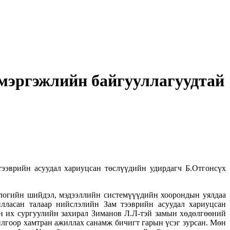
мэргэжлийн байгууллагуудтай
ээврийн асуудал хариуцсан төслүүдийн удирдагч Б.Отгонсүх
ологийн шийдэл, мэдээллийн системүүүдийн хоорондын уялдаа
лласан талаар нийслэлийн Зам тээврийн асуудал хариуцсан
н их сургуулийн захирал Зиманов Л.Л-тэй замын хөдөлгөөний
лгоор хамтран ажиллах санамж бичигт гарын үсэг зурсан. Мөн