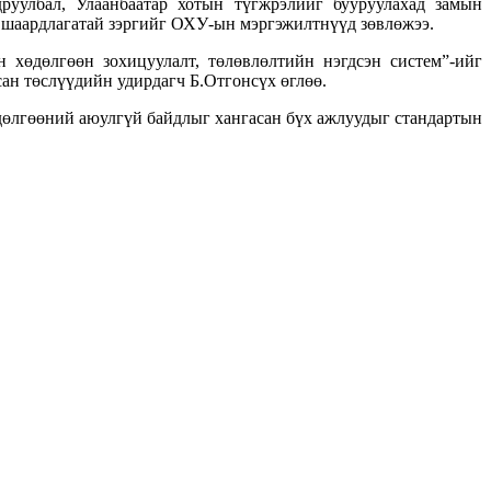
руулбал, Улаанбаатар хотын түгжрэлийг бууруулахад замын
 шаардлагатай зэргийг ОХУ-ын мэргэжилтнүүд зөвлөжээ.
хөдөлгөөн зохицуулалт, төлөвлөлтийн нэгдсэн систем”-ийг
ан төслүүдийн удирдагч Б.Отгонсүх өглөө.
өдөлгөөний аюулгүй байдлыг хангасан бүх ажлуудыг стандартын