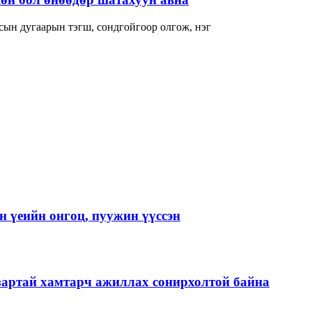
сын дугаарын тэгш, сондгойгоор олгож, нэг
 үеийн онгоц, пуужин үүссэн
зартай хамтарч ажиллах сонирхолтой байна