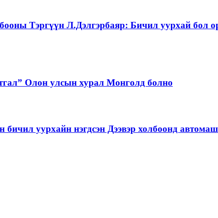
бооны Тэргүүн Л.Дэлгэрбаяр: Бичил уурхай бол о
тгал” Олон улсын хурал Монголд болно
бичил уурхайн нэгдсэн Дээвэр холбоонд автома