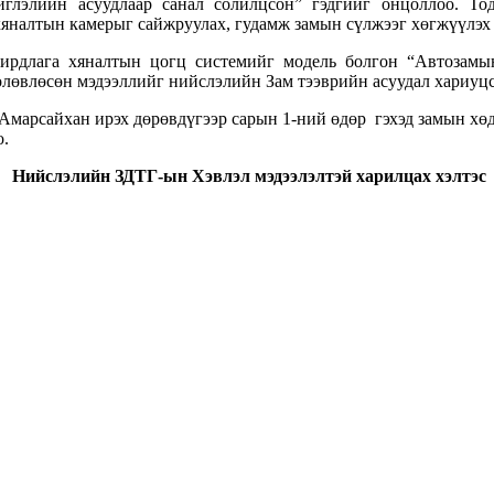
глэлийн асуудлаар санал солилцсон” гэдгийг онцоллоо. Тод
хяналтын камерыг сайжруулах, гудамж замын сүлжээг хөгжүүлэх
рдлага хяналтын цогц системийг модель болгон “Автозамын 
төлөвлөсөн мэдээллийг нийслэлийн Зам тээврийн асуудал хариуцс
.Амарсайхан ирэх дөрөвдүгээр сарын 1-ний өдөр гэхэд замын х
о.
Нийслэлийн ЗДТГ-ын Хэвлэл мэдээлэлтэй харилцах хэлтэс