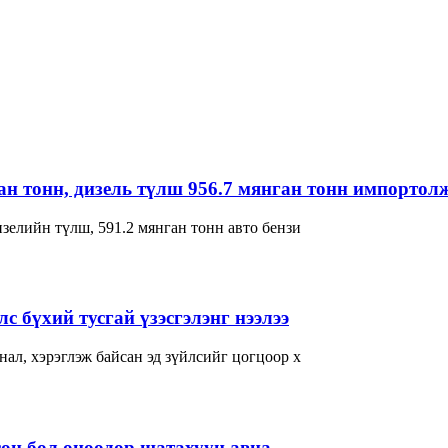
ган тонн, дизель түлш 956.7 мянган тонн импортол
зелийн түлш, 591.2 мянган тонн авто бензи
с бүхий тусгай үзэсгэлэнг нээлээ
ал, хэрэглэж байсан эд зүйлсийг цогцоор х
өн бол өнөөдөр шатахуун авна