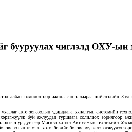
йг бууруулах чиглэлд ОХУ-ын 
од албан томилолтоор ажилласан талаараа нийслэлийн Зам т
 ухаалаг авто зогсоолын удирдлага, хяналтын системийн техн
 хэрэгжүүлж буй ажлуудад туршлага солилцох зорилгоор ажи
милолтын үр дүнгээр Москва хотын Автозамын техникийн Улсы
 боловсролын нэмэлт хөтөлбөрийг боловсруулж хэрэгжүүлэх зори