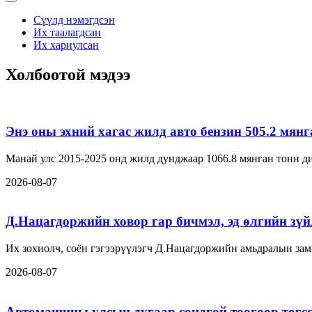
Сүүлд нэмэгдсэн
Их таалагдсан
Их хариулсан
Холбоотой мэдээ
Энэ оны эхний хагас жилд авто бензин 505.2 мян
Манай улс 2015-2025 онд жилд дунджаар 1066.8 мянган тонн ди
2026-08-07
Д.Нацагдоржийн ховор гар бичмэл, эд өлгийн зүйл
Их зохиолч, соён гэгээрүүлэгч Д.Нацагдоржийн амьдралын замн
2026-08-07
Автомашины улсын дугаар сондгой тоогоор төгсс