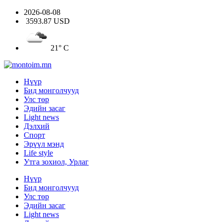
2026-08-08
3593.87 USD
21° C
Нүүр
Бид монголчууд
Улс төр
Эдийн засаг
Light news
Дэлхий
Спорт
Эрүүл мэнд
Life style
Утга зохиол, Урлаг
Нүүр
Бид монголчууд
Улс төр
Эдийн засаг
Light news