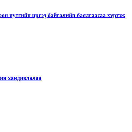
рон нутгийн иргэд байгалийн баялгаасаа хүртэж
шин хандивлалаа