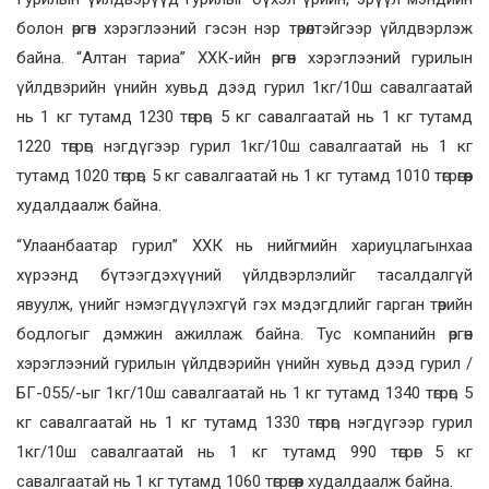
болон өргөн хэрэглээний гэсэн нэр төрөлтэйгээр үйлдвэрлэж
байна. “Алтан тариа” ХХК-ийн өргөн хэрэглээний гурилын
үйлдвэрийн үнийн хувьд дээд гурил 1кг/10ш савалгаатай
нь 1 кг тутамд 1230 төгрөг, 5 кг савалгаатай нь 1 кг тутамд
1220 төгрөг, нэгдүгээр гурил 1кг/10ш савалгаатай нь 1 кг
тутамд 1020 төгрөг, 5 кг савалгаатай нь 1 кг тутамд 1010 төгрөгөөр
худалдаалж байна.
“Улаанбаатар гурил” ХХК нь нийгмийн хариуцлагынхаа
хүрээнд бүтээгдэхүүний үйлдвэрлэлийг тасалдалгүй
явуулж, үнийг нэмэгдүүлэхгүй гэх мэдэгдлийг гарган төрийн
бодлогыг дэмжин ажиллаж байна. Тус компанийн өргөн
хэрэглээний гурилын үйлдвэрийн үнийн хувьд дээд гурил /
БГ-055/-ыг 1кг/10ш савалгаатай нь 1 кг тутамд 1340 төгрөг, 5
кг савалгаатай нь 1 кг тутамд 1330 төгрөг, нэгдүгээр гурил
1кг/10ш савалгаатай нь 1 кг тутамд 990 төгрөг 5 кг
савалгаатай нь 1 кг тутамд 1060 төгрөгөөр худалдаалж байна.