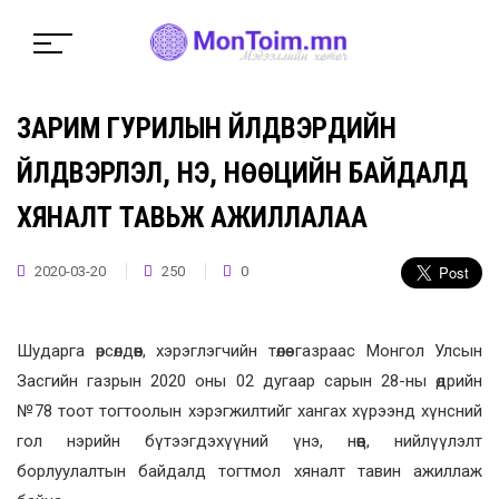
ЗАРИМ ГУРИЛЫН ҮЙЛДВЭРҮҮДИЙН
ҮЙЛДВЭРЛЭЛ, ҮНЭ, НӨӨЦИЙН БАЙДАЛД
ХЯНАЛТ ТАВЬЖ АЖИЛЛАЛАА
2020-03-20
250
0
Шударга өрсөлдөөн, хэрэглэгчийн төлөө газраас Монгол Улсын
Засгийн газрын 2020 оны 02 дугаар сарын 28-ны өдрийн
№78 тоот тогтоолын хэрэгжилтийг хангах хүрээнд хүнсний
гол нэрийн бүтээгдэхүүний үнэ, нөөц, нийлүүлэлт
борлуулалтын байдалд тогтмол хяналт тавин ажиллаж