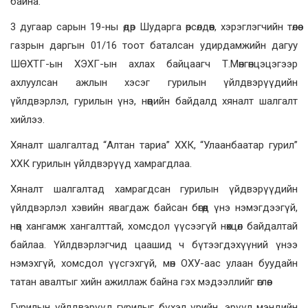
байна.
3 дугаар сарын 19-ны өдөр Шударга өрсөлдөөн, хэрэглэгчийн төлөө
газрын даргын 01/16 тоот баталсан удирдамжийн дагуу
ШӨХТГ-ын ХЭХГ-ын ахлах байцаагч Т.Мөнгөнцэцэгээр
ахлуулсан ажлын хэсэг гурилын үйлдвэрүүдийн
үйлдвэрлэл, гурилын үнэ, нөөцийн байдалд хяналт шалгалт
хийлээ.
Хяналт шалгалтад “Алтан тариа” ХХК, “Улаанбаатар гурил”
ХХК гурилын үйлдвэрүүд хамрагдлаа.
Хяналт шалгалтад хамрагдсан гурилын үйдвэрүүдийн
үйлдвэрлэл хэвийн явагдаж байсан бөгөөд үнэ нэмэгдээгүй,
нөөц хангамж хангалттай, хомсдол үүсээгүй нөхцөл байдалтай
байлаа. Үйлдвэрлэгчид цаашид ч бүтээгдэхүүний үнээ
нэмэхгүй, хомсдол үүсгэхгүй, мөн ОХУ-аас улаан буудайн
татан авалтыг хийн ажиллаж байна гэх мэдээллийг өглөө.
Гурилын үйлдвэрүүд гурилыг бүхэл үрийн, эрүүл мэндийн