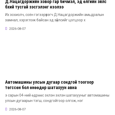
Д.Нацагдоржийн ховор гар бичмэл, эд өлгийн зүйлс
бүхий тусгай үзэсгэлэнг нээлээ
Их зохиолч, соён гэгээрүүлэгч Д.Нацагдоржийн амьдралын
замнал, хэрэглэж байсан эд зүйлсийг цогцоор х
2026-08-07
Автомашины улсын дугаар сондгой тоогоор
төгссөн бол өнөөдөр шатахуун авна
э сарын 04-ний өдрөөс эхлэн эхлэн шатахууныг автомашины
улсын дугаарын тэгш, сондгойгоор олгож, нэг
2026-08-07