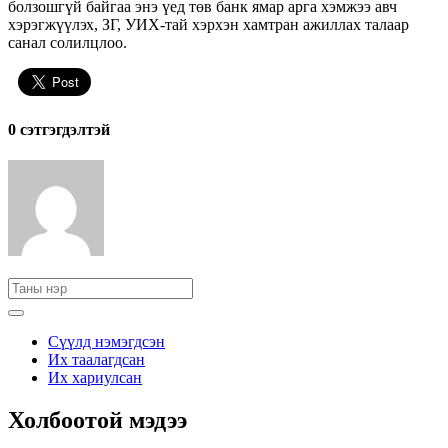
болзошгүй байгаа энэ үед төв банк ямар арга хэмжээ авч
хэрэгжүүлэх, ЗГ, УИХ-тай хэрхэн хамтран ажиллах талаар
санал солилцлоо.
0 cэтгэгдэлтэй
Сүүлд нэмэгдсэн
Их таалагдсан
Их хариулсан
Холбоотой мэдээ