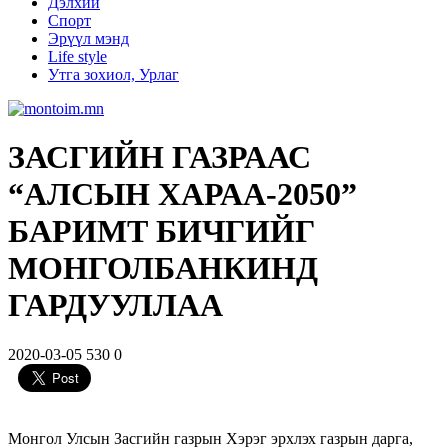
Дэлхий
Спорт
Эрүүл мэнд
Life style
Утга зохиол, Урлаг
ЗАСГИЙН ГАЗРААС
“АЛСЫН ХАРАА-2050”
БАРИМТ БИЧГИЙГ
МОНГОЛБАНКИНД
ГАРДУУЛЛАА
2020-03-05
530
0
Монгол Улсын Засгийн газрын Хэрэг эрхлэх газрын дарга,