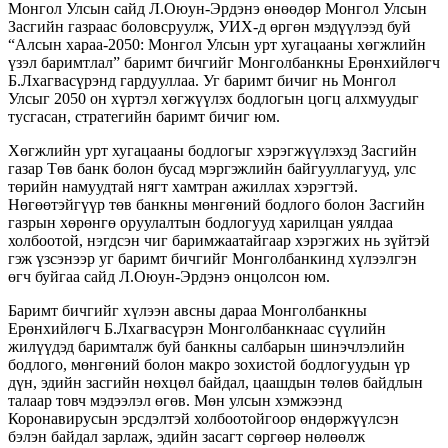
Монгол Улсын сайд Л.Оюун-Эрдэнэ өнөөдөр Монгол Улсын
Засгийн газраас боловсруулж, УИХ-д өргөн мэдүүлээд буй
“Алсын хараа-2050: Монгол Улсын урт хугацааны хөгжлийн
үзэл баримтлал” баримт бичгийг Монголбанкны Ерөнхийлөгч
Б.Лхагвасүрэнд гардууллаа. Уг баримт бичиг нь Монгол
Улсыг 2050 он хүртэл хөгжүүлэх бодлогын цогц алхмуудыг
тусгасан, стратегийн баримт бичиг юм.
Хөгжлийн урт хугацааны бодлогыг хэрэгжүүлэхэд Засгийн
газар Төв банк болон бусад мэргэжлийн байгууллагууд, улс
төрийн намуудтай нягт хамтран ажиллах хэрэгтэй.
Нөгөөтэйгүүр төв банкны мөнгөний бодлого болон Засгийн
газрын хөрөнгө оруулалтын бодлогууд харилцан уялдаа
холбоотой, нэгдсэн чиг баримжаатайгаар хэрэгжих нь зүйтэй
гэж үзсэнээр уг баримт бичгийг Монголбанкинд хүлээлгэн
өгч буйгаа сайд Л.Оюун-Эрдэнэ онцолсон юм.
Баримт бичгийг хүлээн авсны дараа Монголбанкны
Ерөнхийлөгч Б.Лхагвасүрэн Монголбанкнаас сүүлийн
жилүүдэд баримталж буй банкны салбарын шинэчлэлийн
бодлого, мөнгөний болон макро зохистой бодлогуудын үр
дүн, эдийн засгийн нөхцөл байдал, цаашдын төлөв байдлын
талаар товч мэдээлэл өгөв. Мөн улсын хэмжээнд
Коронавирусын эрсдэлтэй холбоотойгоор өндөржүүлсэн
бэлэн байдал зарлаж, эдийн засагт сөргөөр нөлөөлж