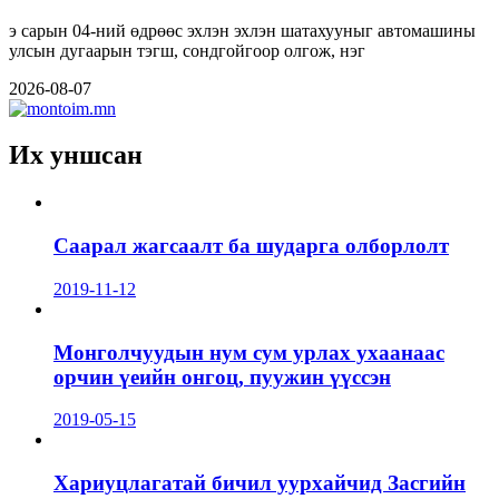
э сарын 04-ний өдрөөс эхлэн эхлэн шатахууныг автомашины
улсын дугаарын тэгш, сондгойгоор олгож, нэг
2026-08-07
Их уншсан
Саарал жагсаалт ба шударга олборлолт
2019-11-12
Монголчуудын нум сум урлах ухаанаас
орчин үеийн онгоц, пуужин үүссэн
2019-05-15
Хариуцлагатай бичил уурхайчид Засгийн