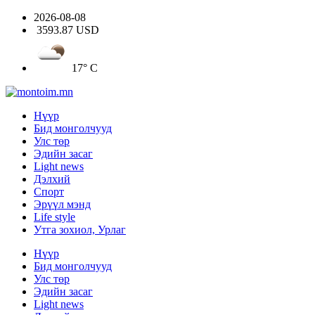
2026-08-08
3593.87 USD
17° C
Нүүр
Бид монголчууд
Улс төр
Эдийн засаг
Light news
Дэлхий
Спорт
Эрүүл мэнд
Life style
Утга зохиол, Урлаг
Нүүр
Бид монголчууд
Улс төр
Эдийн засаг
Light news