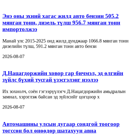
Энэ оны эхний хагас жилд авто бензин 505.2
мянган тонн, дизель түлш 956.7 мянган тонн
импортолжээ
Манай улс 2015-2025 онд жилд дунджаар 1066.8 мянган тонн
дизелийн түлш, 591.2 мянган тонн авто бензи
2026-08-07
Д.Нацагдоржийн ховор гар бичмэл, эд өлгийн
зүйлс бүхий тусгай үзэсгэлэнг нээлээ
Их зохиолч, соён гэгээрүүлэгч Д.Нацагдоржийн амьдралын
замнал, хэрэглэж байсан эд зүйлсийг цогцоор х
2026-08-07
Автомашины улсын дугаар сондгой тоогоор
төгссөн бол өнөөдөр шатахуун авна