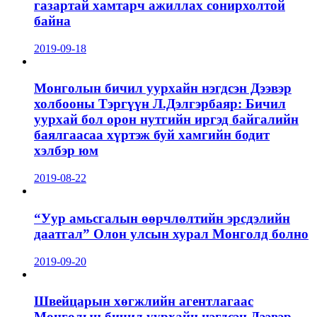
газартай хамтарч ажиллах сонирхолтой
байна
2019-09-18
Монголын бичил уурхайн нэгдсэн Дээвэр
холбооны Тэргүүн Л.Дэлгэрбаяр: Бичил
уурхай бол орон нутгийн иргэд байгалийн
баялгаасаа хүртэж буй хамгийн бодит
хэлбэр юм
2019-08-22
“Уур амьсгалын өөрчлөлтийн эрсдэлийн
даатгал” Олон улсын хурал Монголд болно
2019-09-20
Швейцарын хөгжлийн агентлагаас
Монголын бичил уурхайн нэгдсэн Дээвэр