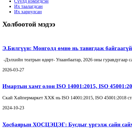
Сүүлд нэмэгдсэн
Их таалагдсан
Их хариулсан
Холбоотой мэдээ
Э.Билгүүн: Монголд өмнө нь тавигдаж байгаагүй 
-Дэлхийн театрын өдөрт- Улаанбаатар, 2026 оны гуравдугаа
2026-03-27
Имартын хамт олон ISO 14001:2015, ISO 45001:2
Скай Хайпермаркет ХХК нь ISO 14001:2015, ISO 45001:2018 ст
2024-10-23
Хосбаярын ХОСЦЭЦЭГ: Бусдыг үргэлж сайн сайха