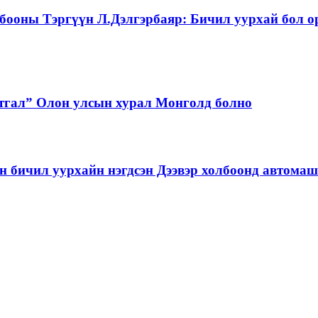
бооны Тэргүүн Л.Дэлгэрбаяр: Бичил уурхай бол о
тгал” Олон улсын хурал Монголд болно
бичил уурхайн нэгдсэн Дээвэр холбоонд автома