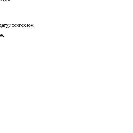
 дагуу сонгох юм.
э.