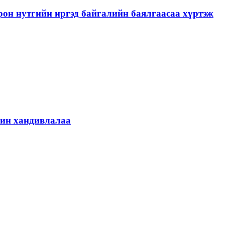
рон нутгийн иргэд байгалийн баялгаасаа хүртэж
шин хандивлалаа