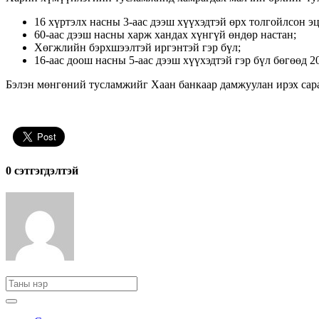
16 хүртэлх насны 3-аас дээш хүүхэдтэй өрх толгойлсон эцэ
60-аас дээш насны харж хандах хүнгүй өндөр настан;
Хөгжлийн бэрхшээлтэй иргэнтэй гэр бүл;
16-аас доош насны 5-аас дээш хүүхэдтэй гэр бүл бөгөөд 
Бэлэн мөнгөний тусламжийг Хаан банкаар дамжуулан ирэх сар
0 cэтгэгдэлтэй