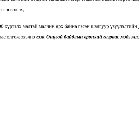
г эсвэл эх;
200 хүртэлх малтай малчин өрх байна гэсэн шалгуур үзүүлэлтийн
аас олгож эхэлнэ
гэж Онцгой байдлын ерөнхий газраас мэдээллэ