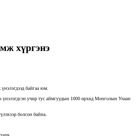
амж хүргэнэ
 үнэлэгдээд байгаа юм.
эж үнэлэгдсэн учир тус аймгуудын 1000 өрхөд Монголын Улаан
үлэхээр болсон байна.
тарч,