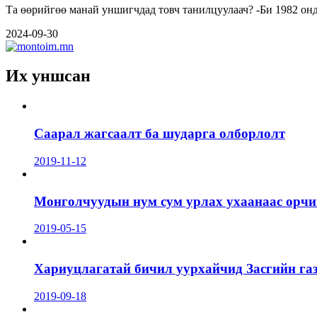
Та өөрийгөө манай унши
2024-09-30
Их уншсан
Саарал жагсаалт ба шударга олборлолт
2019-11-12
Монголчуудын нум сум урлах ухаанаас орчин
2019-05-15
Хариуцлагатай бичил уурхайчид Засгийн га
2019-09-18