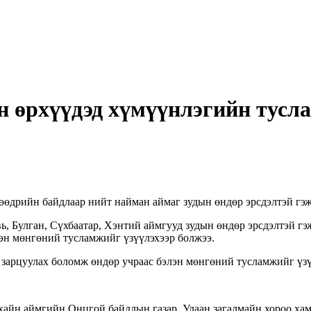
н өрхүүдэд хүмүүнлэгийн тусл
өөдрийн байдлаар нийт найман аймаг зудын өндөр эрсдэлтэй гэж
ь, Булган, Сүхбаатар, Хэнтий аймгууд зудын өндөр эрсдэлтэй г
эн мөнгөний тусламжийг үзүүлэхээр болжээ.
 зарцуулах боломж өндөр учраас бэлэн мөнгөний тусламжийг үзү
айн аймгийн Онцгой байдлын газар, Улаан загалмайн хороо хам