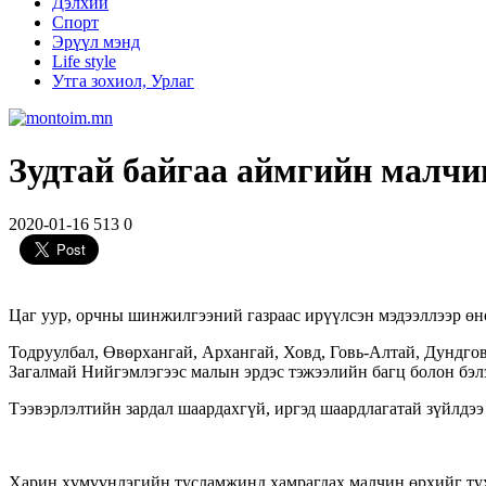
Дэлхий
Спорт
Эрүүл мэнд
Life style
Утга зохиол, Урлаг
Зудтай байгаа аймгийн малчи
2020-01-16
513
0
Цаг уур, орчны шинжилгээний газраас ирүүлсэн мэдээллээр өн
Тодруулбал, Өвөрхангай, Архангай, Ховд, Говь-Алтай, Дундгов
Загалмай Нийгэмлэгээс малын эрдэс тэжээлийн багц болон бэл
Тээвэрлэлтийн зардал шаардахгүй, иргэд шаардлагатай зүйлдээ
Харин хүмүүнлэгийн тусламжинд хамрагдах малчин өрхийг тух