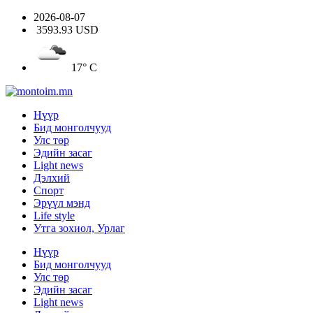
2026-08-07
3593.93 USD
17° C
Нүүр
Бид монголчууд
Улс төр
Эдийн засаг
Light news
Дэлхий
Спорт
Эрүүл мэнд
Life style
Утга зохиол, Урлаг
Нүүр
Бид монголчууд
Улс төр
Эдийн засаг
Light news