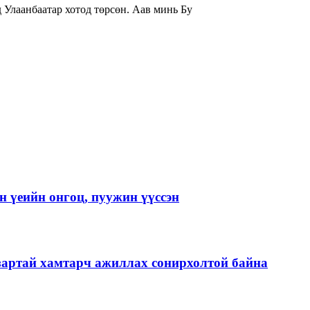
гчдад товч танилцуулаач? -Би 1982 онд Улаанбаатар хотод төрсөн. Аав минь Бу
 үеийн онгоц, пуужин үүссэн
зартай хамтарч ажиллах сонирхолтой байна