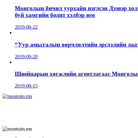
Монголын бичил уурхайн нэгдсэн Дээвэр хол
буй хамгийн бодит хэлбэр юм
2019-08-22
“Уур амьсгалын өөрчлөлтийн эрсдэлийн даа
2019-09-20
Швейцарын хөгжлийн агентлагаас Монголын 
2019-08-15