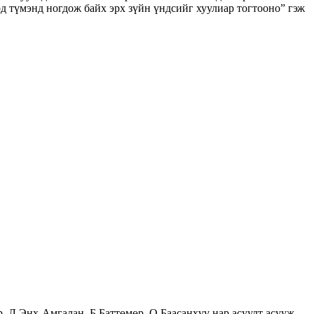
 түмэнд ногдож байх эрх зүйн үндсийг хуулиар тогтооно” гэж
Л.Энх-Амгалан, Б.Баттөмөр, О.Баасанхүү нар асуулт асууж,