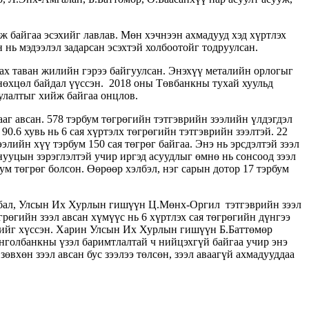
эж байгаа эсэхийг лавлав. Мөн хэчнээн ахмадууд хэд хүртлэх
 нь мэдээлэл задарсан эсэхтэй холбоотойг тодруулсан.
ах таван жилийн гэрээ байгуулсан. Энэхүү металийн орлогыг
нөхцөл байдал үүссэн. 2018 оны Төвбанкны тухай хуульд
улалтыг хийж байгаа онцлов.
г авсан. 578 тэрбум төгрөгийн тэтгэврийн зээлийн үлдэгдэл
90.6 хувь нь 6 сая хүртэлх төгрөгийн тэтгэврийн зээлтэй. 22
элийн хүү тэрбум 150 сая төгрөг байгаа. Энэ нь эрсдэлтэй зээл
ууцын зэрэглэлтэй учир иргэд асуудлыг өмнө нь сонсоод зээл
ум төгрөг болсон. Өөрөөр хэлбэл, нэг сарын дотор 17 тэрбум
йлбал, Улсын Их Хурлын гишүүн Ц.Мөнх-Оргил тэтгэврийн зээл
грөгийн зээл авсан хүмүүс нь 6 хүртлэх сая төгрөгийн дүнгээ
эхийг хүссэн. Харин Улсын Их Хурлын гишүүн Б.Баттөмөр
онголбанкны үзэл баримтлалтай ч нийцэхгүй байгаа учир энэ
вхөн зээл авсан бус зээлээ төлсөн, зээл аваагүй ахмадууддаа