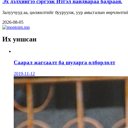
Эх дэлхийгээ сэргээж Итгэл найдвараа бадраая.
Залуучууд аа, цөлжилтийг бууруулж, уур амьсгалын өөрчлөлтий
2026-08-05
Их уншсан
Саарал жагсаалт ба шударга олборлолт
2019-11-12