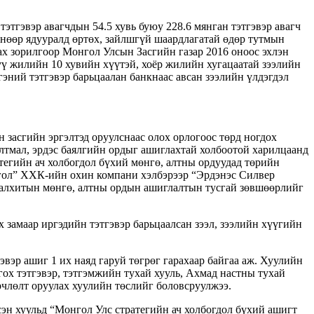
этгэвэр авагчдын 54.5 хувь буюу 228.6 мянган тэтгэвэр авагч
лснөөр ядууралд өртөх, зайлшгүй шаардлагатай өдөр тутмын
лах зорилгоор Монгол Улсын Засгийн газар 2016 оноос эхлэн
үү жилийн 10 хувийн хүүтэй, хоёр жилийн хугацаатай зээлийн
гэний тэтгэвэр барьцаалан банкнаас авсан зээлийн үлдэгдэл
засгийн эргэлтэд оруулснаас олох орлогоос төрд ногдох
алтмал, эрдэс баялгийн ордыг ашиглахтай холбоотой харилцаанд
егийн ач холбогдол бүхий мөнгө, алтны ордуудад төрийн
онгол” ХХК-ийн охин компани хэлбэрээр “Эрдэнэс Силвер
Салхитын мөнгө, алтны ордын ашиглалтын тусгай зөвшөөрлийг
замаар иргэдийн тэтгэвэр барьцаалсан зээл, зээлийн хүүгийн
эр ашиг 1 их наяд гаруй төгрөг гарахаар байгаа аж. Хуулийн
ох тэтгэвэр, тэтгэмжийн тухай хууль, Ахмад настны тухай
рчлөлт оруулах хуулийн төслийг боловсруулжээ.
эн хуульд “Монгол Улс стратегийн ач холбогдол бүхий ашигт