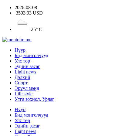
2026-08-08
3593.93 USD
25° C
Нүүр
Бид монголчууд
Улс төр
Эдийн засаг
Light news
Дэлхий
Спорт
Эрүүл мэнд
Life style
Утга зохиол, Урлаг
Нүүр
Бид монголчууд
Улс төр
Эдийн засаг
Light news