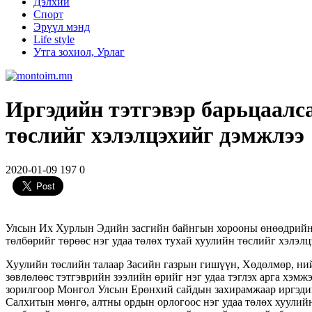
Дэлхий
Спорт
Эрүүл мэнд
Life style
Утга зохиол, Урлаг
Иргэдийн тэтгэвэр барьцаалса
төслийг хэлэлцэхийг дэмжлээ
2020-01-09
197
0
Улсын Их Хурлын Эдийн засгийн байнгын хорооны өнөөдрийн /2
төлбөрийг төрөөс нэг удаа төлөх тухай хуулийн төслийг хэлэлц
Хуулийн төслийн талаар Засийн газрын гишүүн, Хөдөлмөр, ни
зөвлөлөөс тэтгэврийн зээлийн өрийг нэг удаа тэглэх арга хэмж
зорилгоор Монгол Улсын Ерөнхий сайдын захирамжаар иргэдийн
Салхитын мөнгө, алтны ордын орлогоос нэг удаа төлөх хуулий