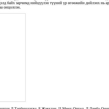
элд байх зарчимд нийцүүлэн түүний үр өгөөжийн дийлэнх нь ард
аа онцолсон.
шүүн Д.Тэрбишдагва, Б.Жавхлан, Ц.Мөнх-Оргил, Д.Дамба-Очир, 