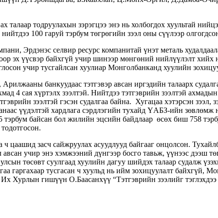
ах талаар тодруулахын зэрэгцээ энэ нь холбогдох хуультай нийц
нийтдээ 100 гаруй тэрбум төгрөгийн зээл оны сүүлээр олгогдсон
мпани, Эрдэнэс селвир ресурс компанитай үнэт металь худалдаал
оор эх үүсвэр байхгүй учир шинээр мөнгөний нийлүүлэлт хийх 
иглосон учир тусгайлсан хуулиар Монголбанканд хуулийн зохицу
рилжааны банкуудаас тэтгэвэр авсан иргэдийн талаарх судалгаа
хмад 4 сая хүртэлх зээлтэй. Нийтдээ тэтгэврийн зээлтэй ахмадын 
гэврийн зээлтэй гэсэн судалгаа байна. Хугацаа хэтэрсэн зээл, зэ
санаас үүдэлтэй хардлага сэрдлэгийн тухайд ҮАБЗ-ийн зөвлөмж н
75 тэрбум байсан бол жилийн эцсийн байдлаар өсөх биш 758 тэрб
 тодотгосон.
а ч цаашид засч сайжруулах асуудлууд байгааг онцолсон. Туха
л авсан учир энэ хэмжээний дүнгээр босго тавьж, үүнээс дээш тө
г улсын төсөвт суулгаад хуулийн дагуу шийдэх талаар судалж үз
гаа гаргахаар тусгасан ч хуульд нь ийм зохицуулалт байхгүй, М
 Их Хурлын гишүүн О.Баасанхүү “Тэтгэврийн зээлийг тэглэхдээ зө