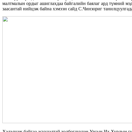
малтмалын ордыг ашиглахдаа байгалийн баялаг ард түмний мэд
заасантай нийцэж байна хэмээн сайд С.Чинзориг танилцуулгад
Хэлэлцэж байгаа асуудалтай холбогдуулан Улсын Их Хурлын ги