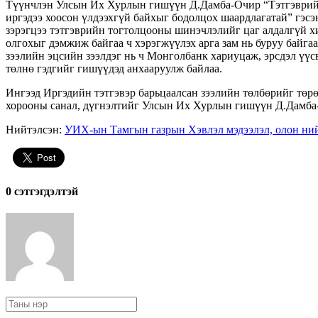
Түүнчлэн Улсын Их Хурлын гишүүн Д.Дамба-Очир “Тэтгэврийн зэ
иргэдээ хоосон үлдээхгүй байхыг бодолцох шаардлагатай” гэс
зэрэгцээ тэтгэврийн тогтолцооны шинэчлэлийг цаг алдалгүй х
олгохыг дэмжиж байгаа ч хэрэгжүүлэх арга зам нь буруу байгаа
зээлийн эцсийн зээлдэг нь ч Монголбанк хариуцаж, эрсдэл үүс
төлнө гэдгийг гишүүдэд анхааруулж байлаа.
Ингээд Иргэдийн тэтгэвэр барьцаалсан зээлийн төлбөрийг төрө
хорооны санал, дүгнэлтийг Улсын Их Хурлын гишүүн Д.Дамба-
Нийтэлсэн:
УИХ-ын Тамгын газрын Хэвлэл мэдээлэл, олон ний
0 cэтгэгдэлтэй