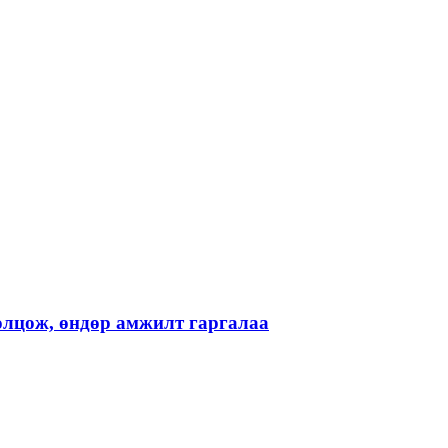
лцож, өндөр амжилт гаргалаа