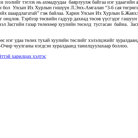
элийг тэглэх нь ахмадуудаа баярлуулж байгаа нэг удаагийн арг
эн бол Улсын Их Хурлын гишүүн Л.Энх-Амгалан “3-6 сая төгрөги
ийх шаардлагатай” гэж байлаа. Харин Улсын Их Хурлын Б.Жавхл
г онцлов. Тэрбээр төсвийн гадуур дахиад төсөв үүсгэдэг гашуун
вэл Засгийн газар төлөхөөр хуулийн төсөлд тусгасан байна. Зас
өс нэг удаа төлөх тухай хуулийн төслийг хэлэлцэхийг хуралдаа
Очир чуулганы нэгдсэн хуралдаанд танилцуулахаар боллоо.
ттэй харилцах хэлтэс