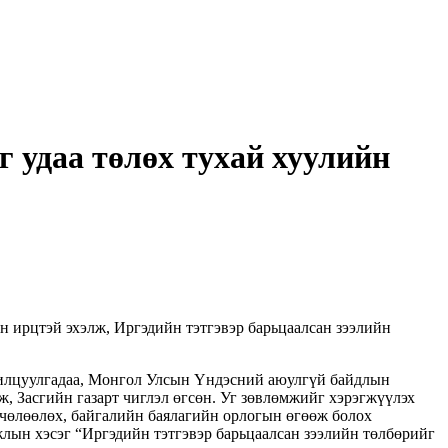
г удаа төлөх тухай хуулийн
 ирцтэй эхэлж, Иргэдийн тэтгэвэр барьцаалсан зээлийн
нилцуулгадаа, Монгол Улсын Үндэсний аюулгүй байдлын
аж, Засгийн газарт чиглэл өгсөн. Уг зөвлөмжийг хэрэгжүүлэх
 чөлөөлөх, байгалийн баялагийн орлогын өгөөж болох
жлын хэсэг “Иргэдийн тэтгэвэр барьцаалсан зээлийн төлбөрийг