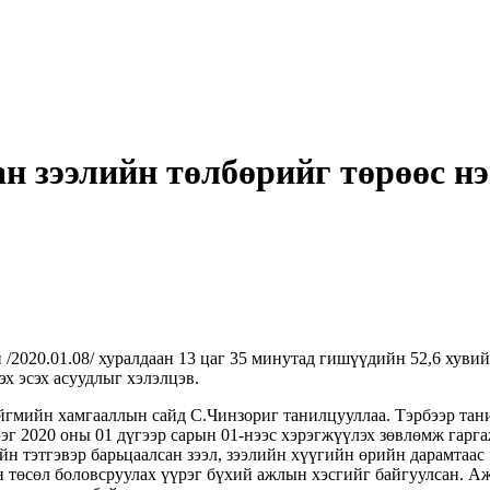
н зээлийн төлбөрийг төрөөс нэ
020.01.08/ хуралдаан 13 цаг 35 минутад гишүүдийн 52,6 хувийн
эх эсэх асуудлыг хэлэлцэв.
йгмийн хамгааллын сайд С.Чинзориг танилцууллаа. Тэрбээр та
ээг 2020 оны 01 дүгээр сарын 01-нээс хэрэгжүүлэх зөвлөмж гарг
 тэтгэвэр барьцаалсан зээл, зээлийн хүүгийн өрийн дарамтаас
н төсөл боловсруулах үүрэг бүхий ажлын хэсгийг байгуулсан. А