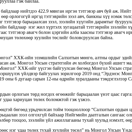
рууллаа гэж байлаа.
айдлаар нийтдээ 422.9 мянган иргэн тэтгэвэр авч буй аж. Нийт т
с өөр орлогогүй иргэд тэтгэврийн зээл авч, банкны хүү нэмж тө
ыг тэтгэвэр барьцаалсан зээл, зээлийн хүүгийн дарамтыг бууруу
ийн байдлаар нэг жил хүртэлх хугацаатай тэтгэврийн зээлийн х
ас тэтгэвэр авагч болон цэргийн алба хаасны тэтгэвэр авагч ир
риуцан төлөхөөр хуулийн төслийг боловсруулсан байна.
онгол” ХХК-ийн эзэмшлийн Салхитын мөнгө, алтны ордыг эдийн 
заасан аж. Монгол Улсын стратегийн ач холбогдол бүхий ашигт м
Монгол” ХХК-ийг үүсгэн байгуулсан бөгөөд Монгол Улсын страт
цэвэршүүлэх үйлдвэр байгуулах зорилгоор 2019 онд “Эрдэнэс М
19 оны 6 дугаар сарын 12-ны өдрийн хуралдааны тэмдэглэлээр 
н орлогын төрд ногдох өгөөжийг барьцаалан үнэт цаас гаргах 
г удаа хариуцан төлөх боломжтой гэж үзжээ.
өцтэй бөгөөд урьдчилсан тойм тооцооллоор “Салхитын ордын цэв
рьцаалан зээл олгохгүй байхаар Нийгмийн даатгалын сангаас олг
төлбөр тооцоо, зээлийн үйл ажиллагааны тухай хуульд нэмэлт, өө
өөс нэг удаа төлөх тухай хуулийн төсөл” нь Монгол Улсын Үндс