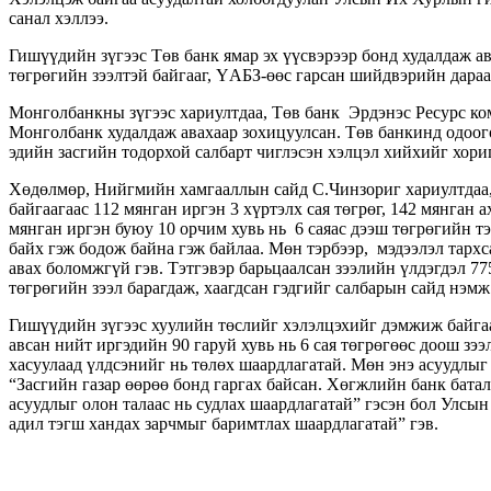
санал хэллээ.
Гишүүдийн зүгээс Төв банк ямар эх үүсвэрээр бонд худалдаж ав
төгрөгийн зээлтэй байгааг, ҮАБЗ-өөс гарсан шийдвэрийн дараа 
Монголбанкны зүгээс хариултдаа, Төв банк Эрдэнэс Ресурс ко
Монголбанк худалдаж авахаар зохицуулсан. Төв банкинд одоог
эдийн засгийн тодорхой салбарт чиглэсэн хэлцэл хийхийг хор
Хөдөлмөр, Нийгмийн хамгааллын сайд С.Чинзориг хариултдаа, А
байгаагаас 112 мянган иргэн 3 хүртэлх сая төгрөг, 142 мянган а
мянган иргэн буюу 10 орчим хувь нь 6 саяас дээш төгрөгийн тэт
байх гэж бодож байна гэж байлаа. Мөн тэрбээр, мэдээлэл тарх
авах боломжгүй гэв. Тэтгэвэр барьцаалсан зээлийн үлдэгдэл 7
төгрөгийн зээл барагдаж, хаагдсан гэдгийг салбарын сайд нэмж
Гишүүдийн зүгээс хуулийн төслийг хэлэлцэхийг дэмжиж байга
авсан нийт иргэдийн 90 гаруй хувь нь 6 сая төгрөгөөс доош зээ
хасуулаад үлдсэнийг нь төлөх шаардлагатай. Мөн энэ асуудлы
“Засгийн газар өөрөө бонд гаргах байсан. Хөгжлийн банк батал
асуудлыг олон талаас нь судлах шаардлагатай” гэсэн бол Улсын
адил тэгш хандах зарчмыг баримтлах шаардлагатай” гэв.