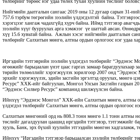
төлбөрийг төрөөс нэг удаа төлөх тухай хуулийн төслийг боловс
Нийгмийн даатгалын сангаас 2019 оны 12 дугаар сарын 31-ний б
757.6 тэрбум төгрөгийн зээлийн үлдэгдэлтэй байна. Тэтгэврээ
хэрэгцээг хангаж чадахгүйд хүрч байна. Иймд тэтгэвэр авагчд
зээлийн хүүг бууруулах арга хэмжээг үе шаттай авсан. Өнөөдр
хүү 15.6 хувьтай байна. Ажлын хэсэг нийгмийн даатгалын санга
төлбөрийг Салхитын мөнгө, алтны ордын орлогоос нэг удаа ха
Иргэдийн тэтгэврийн зээлийн үлдэгдэл төлбөрийг “Эрдэнэс М
өгөөжийг барьцаалан үнэт цаас гаргах замаар барагдуулахаар 
төрийн төлөөллийг хэрэгжүүлэх зорилгоор 2007 онд “Эрдэнэс 
эрхийг хэрэгжүүлэх, эдийн засгийн эргэлтэд оруулах, мөнгө 
Ресурс” ХХК-ийг байгуулан, Монгол Улсын Засгийн газрын 20
“Эрдэнэс Силвер Ресурс” компанид шилжүүлсэн байна.
Ийнхүү “Эрдэнэс Монгол” ХХК-ийн Салхитын мөнгө, алтны орды
үлдэгдэл төлбөрийг Салхитын мөнгө, алтны ордын орлогоос нэ
Салхитын мөнгөний орд нь 808.3 тонн мөнгө 1.1 тонн алтны нө
төслийг дагалдуулан цаашид иргэдийн тэтгэвэр, тэтгэмжийг ба
хууль, Банк, эрх бүхий хуулийн этгээдийн мөнгөн хадгаламж, 
Ийнхүү “Иргэдийн тэтгэвэр барьцаалсан зээлийн төлбөрийг төр