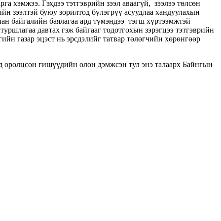
а хэмжээ. Гэхдээ тэтгэврийн зээл аваагүй, зээлээ төлсөн
йн зээлтэй буюу зорилтод бүлэгрүү асуудлаа хандуулахын
ан байгалийн баялагаа ард түмэндээ тэгш хүртээмжтэй
 туршлагаа давтах гэж байгааг тодотгохын зэрэгцээ тэтгэврийн
гийн газар эцэст нь эрсдэлийг татвар төлөгчийн хөрөнгөөр
нд оролцсон гишүүдийн олон дэмжсэн тул энэ талаарх Байнгын