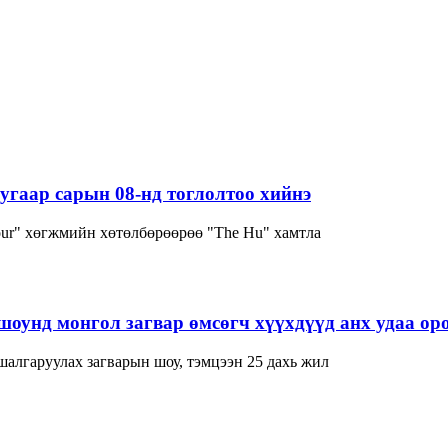
угаар сарын 08-нд тоглолтоо хийнэ
our" хөгжмийн хөтөлбөрөөрөө "The Hu" хамтла
нд монгол загвар өмсөгч хүүхдүүд анх удаа оро
лгаруулах загварын шоу, тэмцээн 25 дахь жил