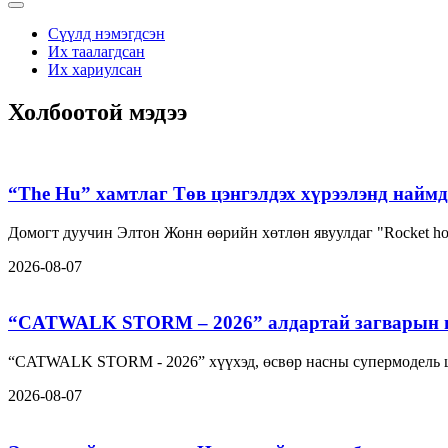
Сүүлд нэмэгдсэн
Их таалагдсан
Их хариулсан
Холбоотой мэдээ
“The Hu” хамтлаг Төв цэнгэлдэх хүрээлэнд наймд
Домогт дуучин Элтон Жонн өөрийн хөтлөн явуулдаг "Rocket h
2026-08-07
“CATWALK STORM – 2026” алдартай загварын шоу
“CATWALK STORM - 2026” хүүхэд, өсвөр насны супермодель ша
2026-08-07