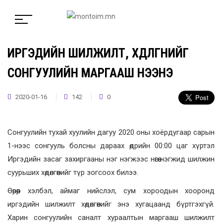
ИРГЭДИЙН ШИЛЖИЛТ, ХӨДӨЛГӨӨНИЙГ
СОНГУУЛИЙН МАРГААШ НЭЭНЭ
2020-01-16
142
0
Сонгуулийн тухай хуулийн дагуу 2020 оны хоёрдугаар сарын
1-нээс сонгууль болсны дараах өдрийн 00:00 цаг хүртэл
Иргэдийн засаг захиргааны нэг нэгжээс нөгөө нэгжид шилжин
суурьших хөдөлгөөнийг түр зогсоох билээ.
Өөрөөр хэлбэл, аймаг нийслэл, сум хороодын хооронд
иргэдийн шилжилт хөдөлгөөнийг энэ хугацаанд бүртгэхгүй.
Харин сонгуулийн саналт хураалтын маргааш шилжилт