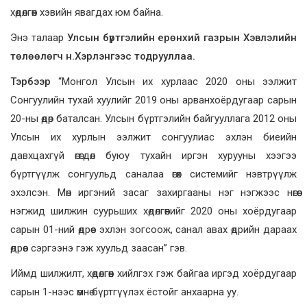
хөдөлгөөн хэвийн явагдах юм байна.
Энэ талаар
Улсын бүртгэлийн ерөнхий газрын Хэвлэлийн
төлөөлөгч н.Хэрлэнгээс тодрууллаа.
Тэрбээр
“Монгол Улсын их хурлаас 2020 оны ээлжит
Сонгуулийн тухай хуулийг 2019 оны арванхоёрдугаар сарын
20-ны өдөр баталсан. Улсын бүртгэлийн байгууллага 2012 оны
Улсын их хурлын ээлжит сонгуулиас эхлэн биеийн
давхцахгүй өгөгдөл буюу тухайн иргэн хурууны хээгээ
бүртгүүлж сонгуульд саналаа өгөх системийг нэвтрүүлж
эхэлсэн. Мөн иргэний засаг захиргааны нэг нэгжээс нөгөө
нэгжид шилжин суурьших хөдөлгөөнийг 2020 оны хоёрдугаар
сарын 01-ний өдрөөс эхлэн зогсоож, санал авах өдрийн дараах
өдрөөс сэргээнэ гэж хуульд заасан” гэв.
Иймд шилжилт, хөдөлгөөн хийлгэх гэж байгаа иргэд хоёрдугаар
сарын 1-нээс өмнө бүртгүүлэх ёстойг анхаарна уу.