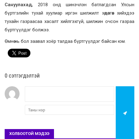
Сануулахад,
2018 онд шинэчлэн батлагдсан Улсын
бүртгэлийн тухай хуулиар иргэн шилжилт хөдөлгөөн хийхдээ
тухайн газраасаа хасалт хийлгэхгүй, шилжин очсон газраа
бүртгүүлдэг болжээ
.
Өмнө нь бол заавал хоёр талдаа бүртгүүлдэг байсан юм.
0 cэтгэгдэлтэй
ХОЛБООТОЙ МЭДЭЭ