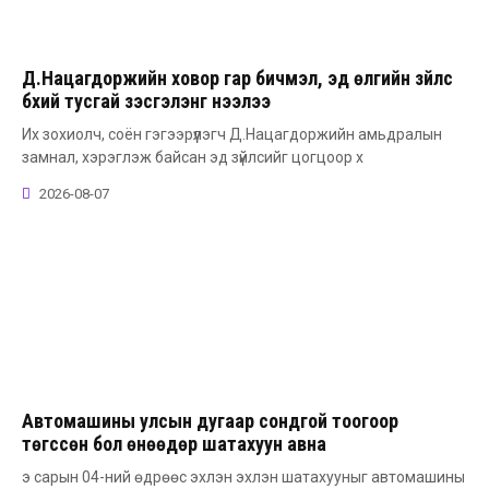
Д.Нацагдоржийн ховор гар бичмэл, эд өлгийн зүйлс
бүхий тусгай үзэсгэлэнг нээлээ
Их зохиолч, соён гэгээрүүлэгч Д.Нацагдоржийн амьдралын
замнал, хэрэглэж байсан эд зүйлсийг цогцоор х
2026-08-07
Автомашины улсын дугаар сондгой тоогоор
төгссөн бол өнөөдөр шатахуун авна
э сарын 04-ний өдрөөс эхлэн эхлэн шатахууныг автомашины