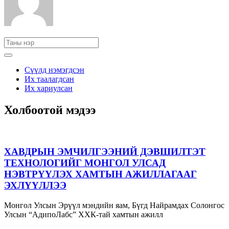
Сүүлд нэмэгдсэн
Их таалагдсан
Их хариулсан
Холбоотой мэдээ
ХАВДРЫН ЭМЧИЛГЭЭНИЙ ДЭВШИЛТЭТ
ТЕХНОЛОГИЙГ МОНГОЛ УЛСАД
НЭВТРҮҮЛЭХ ХАМТЫН АЖИЛЛАГААГ
ЭХЛҮҮЛЛЭЭ
Монгол Улсын Эрүүл мэндийн яам, Бүгд Найрамдах Солонгос
Улсын “АдипоЛабс” ХХК-тай хамтын ажилл