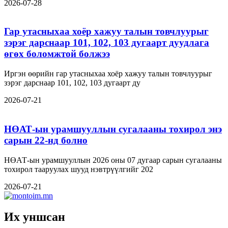
2026-07-28
Гар утасныхаа хоёр хажуу талын товчлуурыг
зэрэг дарснаар 101, 102, 103 дугаарт дуудлага
өгөх боломжтой болжээ
Иргэн өөрийн гар утасныхаа хоёр хажуу талын товчлуурыг
зэрэг дарснаар 101, 102, 103 дугаарт ду
2026-07-21
НӨАТ-ын урамшууллын сугалааны тохирол энэ
сарын 22-нд болно
НӨАТ-ын урамшууллын 2026 оны 07 дугаар сарын сугалааны
тохирол тааруулах шууд нэвтрүүлгийг 202
2026-07-21
Их уншсан