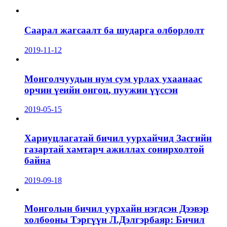
Саарал жагсаалт ба шударга олборлолт
2019-11-12
Монголчуудын нум сум урлах ухаанаас
орчин үеийн онгоц, пуужин үүссэн
2019-05-15
Хариуцлагатай бичил уурхайчид Засгийн
газартай хамтарч ажиллах сонирхолтой
байна
2019-09-18
Монголын бичил уурхайн нэгдсэн Дээвэр
холбооны Тэргүүн Л.Дэлгэрбаяр: Бичил