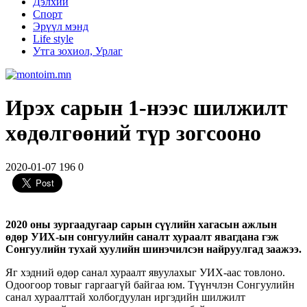
Дэлхий
Спорт
Эрүүл мэнд
Life style
Утга зохиол, Урлаг
Ирэх сарын 1-нээс шилжилт
хөдөлгөөний түр зогсооно
2020-01-07
196
0
2020 оны зургаадугаар сарын сүүлийн хагасын ажлын
өдөр УИХ-ын сонгуулийн саналт хураалт явагдана гэж
Сонгуулийн тухай хуулийн шинэчилсэн найруулгад заажээ.
Яг хэдний өдөр санал хураалт явуулахыг УИХ-аас товлоно.
Одоогоор товыг гаргаагүй байгаа юм. Түүнчлэн Сонгуулийн
санал хураалттай холбогдуулан иргэдийн шилжилт