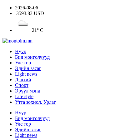
2026-08-06
3593.83 USD
21° C
Нүүр
Бид монголчууд
Улс төр
Эдийн засаг
Light news
Дэлхий
Спорт
Эрүүл мэнд
Life style
Утга зохиол, Урлаг
Нүүр
Бид монголчууд
Улс төр
Эдийн засаг
Light news