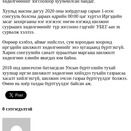
хөдөлгөөнийг зогсоохоор хуульчилсан байдаг.
Хуульд заасны дагуу 2020 оны хоёрдугаар сарын 1-нээс
сонгууль болсны дараах өдрийн 00:00 цаг хүртэл Иргэдийн
засаг захиргааны нэг нэгжээс нөгөө нэгжид шилжин
суурьших хөдөлгөөнийг түр зогсооно гэдгийг УБЕГ-ын эх
сурвалж хэллээ.
Өөрөөр хэлбэл, аймаг нийслэл, сум хороодын хооронд
иргэдийн шилжилт хөдөлгөөнийг энэ хугацаанд бүртгэхгүй.
Харин сонгуулийн саналт хураалтын маргааш шилжилт
хөдөлгөөн хэвийн явагдах юм байна.
2018 онд шинэчлэн батлагдсан Улсын бүртгэлийн тухай
хуулиар иргэн шилжилт хөдөлгөөн хийхдээ тухайн газраасаа
хасалт хийлгэхгүй, шилжин очсон газраа бүртгүүлдэг болжээ.
Өмнө нь хоёр талдаа бүртгүүлдэг байсан аж.
0 cэтгэгдэлтэй