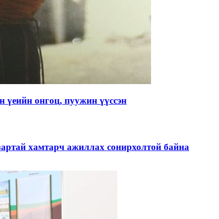
 үеийн онгоц, пуужин үүссэн
зартай хамтарч ажиллах сонирхолтой байна