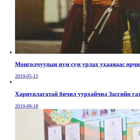
Монголчуудын нум сум урлах ухаанаас орчин
2019-05-15
Хариуцлагатай бичил уурхайчид Засгийн га
2019-09-18