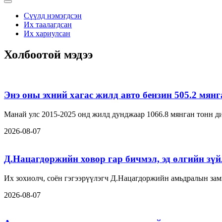
Сүүлд нэмэгдсэн
Их таалагдсан
Их хариулсан
Холбоотой мэдээ
Энэ оны эхний хагас жилд авто бензин 505.2 мян
Манай улс 2015-2025 онд жилд дунджаар 1066.8 мянган тонн ди
2026-08-07
Д.Нацагдоржийн ховор гар бичмэл, эд өлгийн зүйл
Их зохиолч, соён гэгээрүүлэгч Д.Нацагдоржийн амьдралын замн
2026-08-07