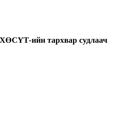
9. ХӨСҮТ-ийн тархвар судлаач