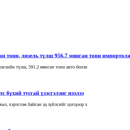
ган тонн, дизель түлш 956.7 мянган тонн импортол
зелийн түлш, 591.2 мянган тонн авто бензи
с бүхий тусгай үзэсгэлэнг нээлээ
ал, хэрэглэж байсан эд зүйлсийг цогцоор х