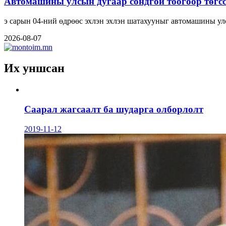
Автомашины улсын дугаар сондгой тоогоор төгсс
э сарын 04-ний өдрөөс эхлэн эхлэн шатахууныг автомашины ул
2026-08-07
Их уншсан
Саарал жагсаалт ба шударга олборлолт
2019-11-12