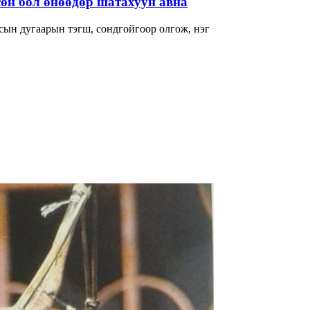
өн бол өнөөдөр шатахуун авна
сын дугаарын тэгш, сондгойгоор олгож, нэг