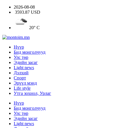
2026-08-08
3593.87 USD
20° C
Нүүр
Бид монголчууд
Улс төр
Эдийн засаг
Light news
Дэлхий
Спорт
Эрүүл мэнд
Life style
Утга зохиол, Урлаг
Нүүр
Бид монголчууд
Улс төр
Эдийн засаг
Light news