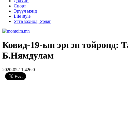
Дэлхий
Спорт
Эрүүл мэнд
Life style
Утга зохиол, Урлаг
Ковид-19-ын эргэн тойронд: Т
Б.Нямдулам
2020-05-11
426
0