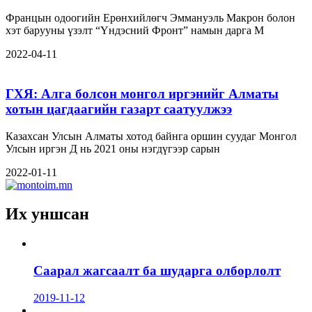
Францын одоогийн Ерөнхийлөгч Эммануэль Макрон болон
хэт барууны үзэлт “Үндэсний Фронт” намын дарга М
2022-04-11
ГХЯ: Алга болсон монгол иргэнийг Алматы
хотын цагдаагийн газарт саатуулжээ
Казахсан Улсын Алматы хотод байнга оршин суудаг Монгол
Улсын иргэн Д нь 2021 оны нэгдүгээр сарын
2022-01-11
Их уншсан
Саарал жагсаалт ба шударга олборлолт
2019-11-12