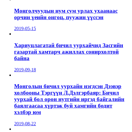
Монголчуудын нум сум урлах ухаанаас
орчин үеийн онгоц, пуужин үүссэн
2019-05-15
Хариуцлагатай бичил уурхайчид Засгийн
газартай хамтарч ажиллах сонирхолтой
байна
2019-09-18
Монголын бичил уурхайн нэгдсэн Дээвэр
холбооны Тэргүүн Л.Дэлгэрбаяр: Бичил
уурхай бол орон нутгийн иргэд байгалийн
баялгаасаа хүртэж буй хамгийн бодит
хэлбэр юм
2019-08-22