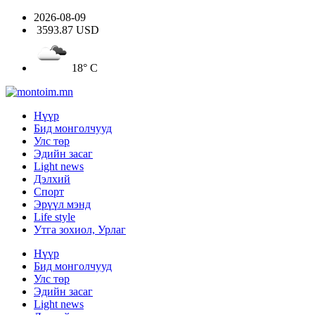
2026-08-09
3593.87 USD
18° C
Нүүр
Бид монголчууд
Улс төр
Эдийн засаг
Light news
Дэлхий
Спорт
Эрүүл мэнд
Life style
Утга зохиол, Урлаг
Нүүр
Бид монголчууд
Улс төр
Эдийн засаг
Light news