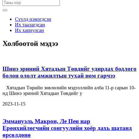
Сүүлд нэмэгдсэн
Их таалагдсан
Их хариулсан
Холбоотой мэдээ
Шинэ эриний Хятадын Төвдийг удирдах бодлого
болон ололт амжилтын тухай ном гарчээ
Хятадын Төрийн зөвлөлийн мэдээллийн алба 11-р сарын 10-
нд Шинэ эриний Хятадын Төвдийг у
2023-11-15
Эммануэль Макрон, Ле Пен нар
Ерөнхийлөгчийн сонгуулийн хоёр дахь шатанд
өрсөлдөнө