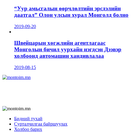
“Уур амьсгалын өөрчлөлтийн эрсдэлийн
даатгал” Олон улсын хурал Монголд болно
2019-09-20
Швейцарын хөгжлийн агентлагаас
Монголын бичил уурхайн нэгдсэн Дээвэр
холбоонд автомашин хандивлалаа
2019-08-15
Бидний тухай
Сурталчилгаа байршуулах
Холбоо барих