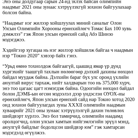
Энэ оны долдугаар сарын 24-нд эхлэх байсан олимпийн
наадмыг 2021 оны зунаас хэтрүүлэхгүй зохион байгуулахаар
болсон байна.
“Наадмыг нэг жилээр хойшлуулах миний саналыг Олон
Улсын Олимпийн Хорооны ерөнхийлөгч Томас Бах 100 хувь
дэмжлээ” гэж Япон улсын ерөнхий сайд Абэ Шинзо
мэдэгджээ.
Хэдийгээр хугацаа нь нэг жилээр хойшилж байгаа ч наадмын
нэр “Токио 2020” хэвээр байх гэнэ.
“Урьд өмнө тохиолдож байгаагүй, цаашид ямар үр дүнд
хүргэхийг таашгүй тахлын нөлөөгөөр дэлхий дахины нөхцөл
байдал муудаж байна. Дэлхийн бараг бүх улс оронд үхлийн
аюултай вирус тархаж, нийт халдварын тоо нь 375,000 хүрч,
энэ тоо цагаас цагт нэмэгдэж байна. Одоогийн нөхцөл байдал
болон ДЭМБ-ын өгсөн мэдээлэл дээр үндэслэн ОУОХ-ны
ерөнхийлөгч, Япон улсын ерөнхий сайд нар Токио хотод 2020
онд зохион байгуулагдах зуны XXXII олимпийн наадмын
хуваарийг 2021 оны зунаас хэтрүүлэлгүй дахин төлөвлөх
шийдвэрт хүрлээ. Энэ бол тамирчид, олимпийн наадамд
оролцогчид, олон улсын хамтын нийгэмлэгийн эрүүл мэнд,
аюулгүй байдлыг бодолцсон шийдвэр юм” гэж хамтарсан
мэдэгдэлд өгүүлжээ.