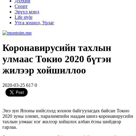
Дэлхий
Спорт
Эрүүл мэнд
Life style
Утга зохиол, Урлаг
Коронавирусийн тахлын
улмаас Токио 2020 бүтэн
жилээр хойшиллоо
2020-03-25
617
0
Энэ зун Японы нийслэлд зохион байгуулагдах байсан Токио
2020 зуны олимп, паралимпийн наадам шинэ коронавирусийн
тахлын улмаас нэг жилээр хойшлох албан ёсны шийдвэр
гарлаа.