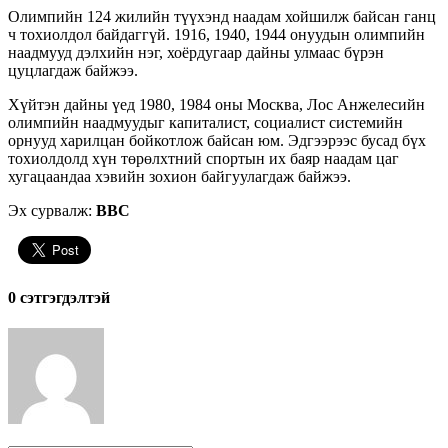
Олимпийн 124 жилийн түүхэнд наадам хойшилж байсан ганц
ч тохиолдол байдаггүй. 1916, 1940, 1944 онуудын олимпийн
наадмууд дэлхийн нэг, хоёрдугаар дайны улмаас бүрэн
цуцлагдаж байжээ.
Хүйтэн дайны үед 1980, 1984 оны Москва, Лос Анжелесийн
олимпийн наадмуудыг капиталист, социалист системийн
орнууд харилцан бойкотлож байсан юм. Эдгээрээс бусад бүх
тохиолдолд хүн төрөлхтний спортын их баяр наадам цаг
хугацаандаа хэвийн зохион байгуулагдаж байжээ.
Эх сурвалж:
BBC
0 cэтгэгдэлтэй