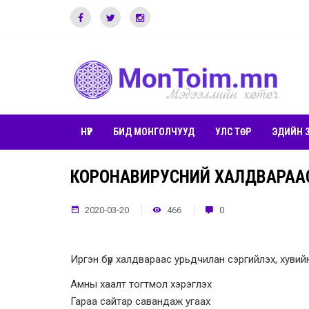
НҮҮР
БИД МОНГОЛЧУУД
УЛС ТӨР
ЭДИЙН 
КОРОНАВИРУСНИЙ ХАЛДВАРААС
2020-03-20
466
0
Иргэн бүр халдвараас урьдчилан сэргийлэх, хувийн
Амны хаалт тогтмол хэрэглэх
Гараа сайтар савандаж угаах