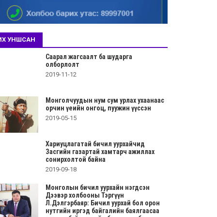
ИХ УНШСАН
Саарал жагсаалт ба шударга
олборлолт
2019-11-12
Монголчуудын нум сум урлах ухаанаас
орчин үеийн онгоц, пуужин үүссэн
2019-05-15
Хариуцлагатай бичил уурхайчид
Засгийн газартай хамтарч ажиллах
сонирхолтой байна
2019-09-18
Монголын бичил уурхайн нэгдсэн
Дээвэр холбооны Тэргүүн
Л.Дэлгэрбаяр: Бичил уурхай бол орон
нутгийн иргэд байгалийн баялгаасаа