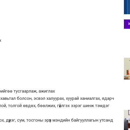
х
рийгөө тусгаарлаж, ажиглах
авьтал болсон, эсвэл халуурах, хуурай ханиалгах, ядарч
лой, толгой өвдөх, бөөлжих, гүйлгэх зэрэг шинж тэмдэг
х, дүүрэг, сум, тосгоны эрүүл мэндийн байгууллагын утсанд