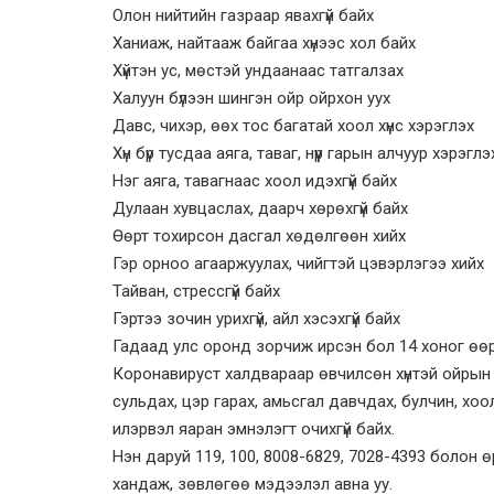
Олон нийтийн газраар явахгүй байх
Ханиаж, найтааж байгаа хүнээс хол байх
Хүйтэн ус, мөстэй ундаанаас татгалзах
Халуун бүлээн шингэн ойр ойрхон уух
Давс, чихэр, өөх тос багатай хоол хүнс хэрэглэх
Хүн бүр тусдаа аяга, таваг, нүүр гарын алчуур хэрэглэ
Нэг аяга, тавагнаас хоол идэхгүй байх
Дулаан хувцаслах, даарч хөрөхгүй байх
Өөрт тохирсон дасгал хөдөлгөөн хийх
Гэр орноо агааржуулах, чийгтэй цэвэрлэгээ хийх
Тайван, стрессгүй байх
Гэртээ зочин урихгүй, айл хэсэхгүй байх
Гадаад улс оронд зорчиж ирсэн бол 14 хоног өө
Коронавируст халдвараар өвчилсөн хүнтэй ойрын х
сульдах, цэр гарах, амьсгал давчдах, булчин, хоо
илэрвэл яаран эмнэлэгт очихгүй байх.
Нэн даруй 119, 100, 8008-6829, 7028-4393 болон өр
хандаж, зөвлөгөө мэдээлэл авна уу.