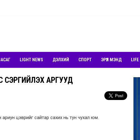
ЗАСАГ
LIGHT NEWS
ДЭЛХИЙ
СПОРТ
ЭРҮҮЛ МЭНД
LIFE
 СЭРГИЙЛЭХ АРГУУД
 ариун цэврийг сайтар сахих нь тун чухал юм.