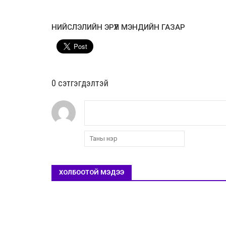
НИЙСЛЭЛИЙН ЭРҮҮЛ МЭНДИЙН ГАЗАР
0 cэтгэгдэлтэй
ХОЛБООТОЙ МЭДЭЭ