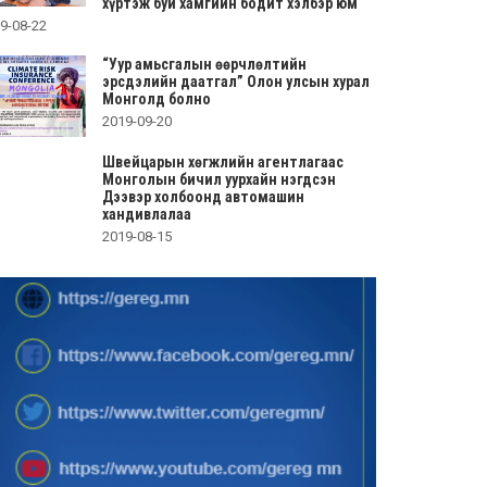
хүртэж буй хамгийн бодит хэлбэр юм
9-08-22
“Уур амьсгалын өөрчлөлтийн
эрсдэлийн даатгал” Олон улсын хурал
Монголд болно
2019-09-20
Швейцарын хөгжлийн агентлагаас
Монголын бичил уурхайн нэгдсэн
Дээвэр холбоонд автомашин
хандивлалаа
2019-08-15