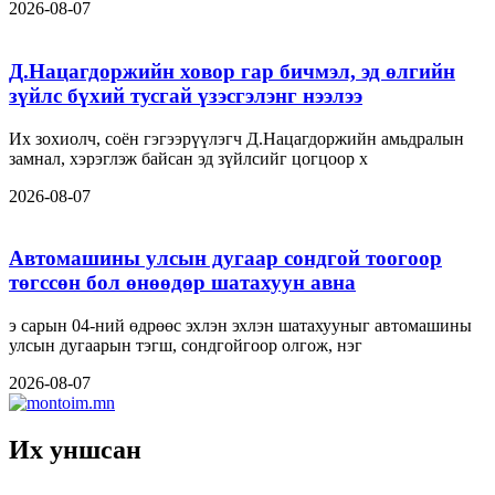
2026-08-07
Д.Нацагдоржийн ховор гар бичмэл, эд өлгийн
зүйлс бүхий тусгай үзэсгэлэнг нээлээ
Их зохиолч, соён гэгээрүүлэгч Д.Нацагдоржийн амьдралын
замнал, хэрэглэж байсан эд зүйлсийг цогцоор х
2026-08-07
Автомашины улсын дугаар сондгой тоогоор
төгссөн бол өнөөдөр шатахуун авна
э сарын 04-ний өдрөөс эхлэн эхлэн шатахууныг автомашины
улсын дугаарын тэгш, сондгойгоор олгож, нэг
2026-08-07
Их уншсан