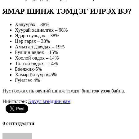
ЯМАР ШИНЖ ТЭМДЭГ ИЛРЭХ ВЭ?
Халуурах – 88%
Хуурай ханиалгах – 68%
Ядарч сульдах – 38%
Цэр гарах – 33%
Амьсгал давчдах – 19%
Булчин өвдөх – 15%
Хоолой өвдөх – 14%
Толгой өвдөх – 14%
Бөөлжих-5%
Хамар битүүрэх-5%
Гүйлгэх-4%
Нус гоожих нь өвчний шинж тэмдэг биш гэж үзэж байна.
Нийтэлсэн:
Эрүүл мэндийн яам
0 cэтгэгдэлтэй