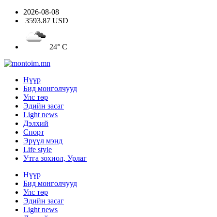
2026-08-08
3593.87 USD
24° C
Нүүр
Бид монголчууд
Улс төр
Эдийн засаг
Light news
Дэлхий
Спорт
Эрүүл мэнд
Life style
Утга зохиол, Урлаг
Нүүр
Бид монголчууд
Улс төр
Эдийн засаг
Light news