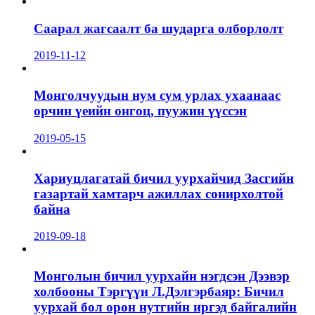
Саарал жагсаалт ба шударга олборлолт
2019-11-12
Монголчуудын нум сум урлах ухаанаас
орчин үеийн онгоц, пуужин үүссэн
2019-05-15
Хариуцлагатай бичил уурхайчид Засгийн
газартай хамтарч ажиллах сонирхолтой
байна
2019-09-18
Монголын бичил уурхайн нэгдсэн Дээвэр
холбооны Тэргүүн Л.Дэлгэрбаяр: Бичил
уурхай бол орон нутгийн иргэд байгалийн