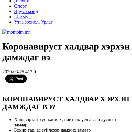
Дэлхий
Спорт
Эрүүл мэнд
Life style
Утга зохиол, Урлаг
Коронавируст халдвар хэрхэн
дамждаг вэ
2020-03-25
413
0
КОРОНАВИРУСТ ХАЛДВАР ХЭРХЭН
ДАМЖДАГ ВЭ?
Халдвартай хүн ханиах, найтаах үед агаар дуслын
замаар
Бохир гар, эд зүйлсээр дамжих замаар