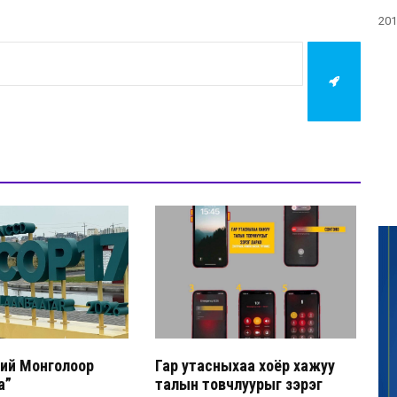
201
лхий Монголоор
Гар утасныхаа хоёр хажуу
а”
талын товчлуурыг зэрэг