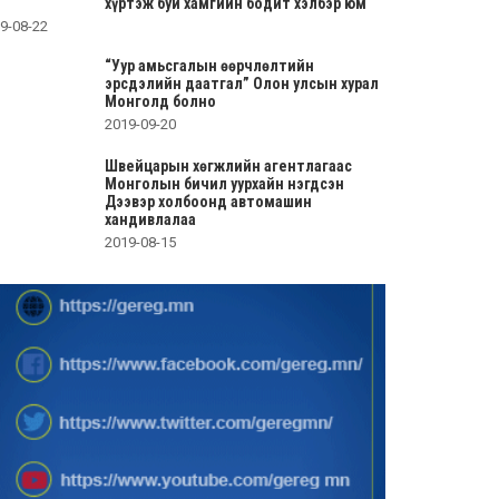
хүртэж буй хамгийн бодит хэлбэр юм
9-08-22
“Уур амьсгалын өөрчлөлтийн
эрсдэлийн даатгал” Олон улсын хурал
Монголд болно
2019-09-20
Швейцарын хөгжлийн агентлагаас
Монголын бичил уурхайн нэгдсэн
Дээвэр холбоонд автомашин
хандивлалаа
2019-08-15