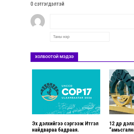
0 cэтгэгдэлтэй
ХОЛБООТОЙ МЭДЭЭ
Эх дэлхийгээ сэргээж Итгэл
12 өдөр дэ
найдвараа бадраая.
“амьсгалн