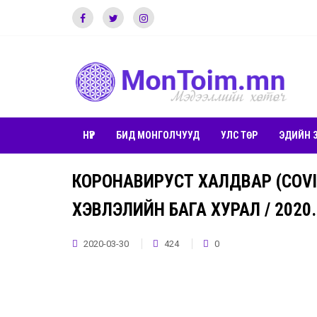
НҮҮР
БИД МОНГОЛЧУУД
УЛС ТӨР
ЭДИЙН 
КОРОНАВИРУСТ ХАЛДВАР (COVID
ХЭВЛЭЛИЙН БАГА ХУРАЛ / 2020.
2020-03-30
424
0