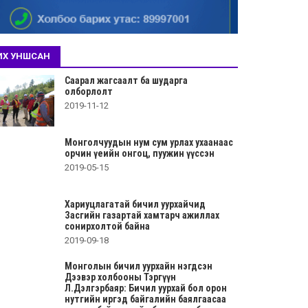
ИХ УНШСАН
Саарал жагсаалт ба шударга
олборлолт
2019-11-12
Монголчуудын нум сум урлах ухаанаас
орчин үеийн онгоц, пуужин үүссэн
2019-05-15
Хариуцлагатай бичил уурхайчид
Засгийн газартай хамтарч ажиллах
сонирхолтой байна
2019-09-18
Монголын бичил уурхайн нэгдсэн
Дээвэр холбооны Тэргүүн
Л.Дэлгэрбаяр: Бичил уурхай бол орон
нутгийн иргэд байгалийн баялгаасаа