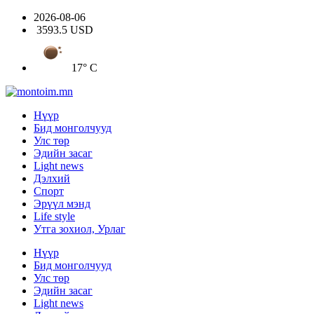
2026-08-06
3593.5 USD
17° C
Нүүр
Бид монголчууд
Улс төр
Эдийн засаг
Light news
Дэлхий
Спорт
Эрүүл мэнд
Life style
Утга зохиол, Урлаг
Нүүр
Бид монголчууд
Улс төр
Эдийн засаг
Light news