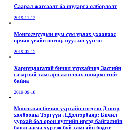
Саарал жагсаалт ба шударга олборлолт
2019-11-12
Монголчуудын нум сум урлах ухаанаас
орчин үеийн онгоц, пуужин үүссэн
2019-05-15
Хариуцлагатай бичил уурхайчид Засгийн
газартай хамтарч ажиллах сонирхолтой
байна
2019-09-18
Монголын бичил уурхайн нэгдсэн Дээвэр
холбооны Тэргүүн Л.Дэлгэрбаяр: Бичил
уурхай бол орон нутгийн иргэд байгалийн
баялгаасаа хүртэж буй хамгийн бодит