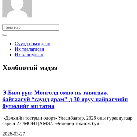
Сүүлд нэмэгдсэн
Их таалагдсан
Их хариулсан
Холбоотой мэдээ
Э.Билгүүн: Монголд өмнө нь тавигдаж
байгаагүй “саунд драм”-д 30 яруу найрагчийн
бүтээлийг эш татна
-Дэлхийн театрын өдөрт- Улаанбаатар, 2026 оны гуравдугаар
сарын 27 /МОНЦАМЭ/. Өнөөдөр тохиож буй
2026-03-27