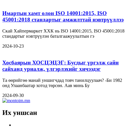
Имартын хамт олон ISO 14001:2015, ISO
45001:2018 стандартыг амжилттай нэвтрүүллээ
Скай Хайпермаркет ХХК нь ISO 14001:2015, ISO 45001:2018
стандартыг нэвтрүүлэн баталгаажуулалтын гэ
2024-10-23
Хосбаярын ХОСЦЭЦЭГ: Бусдыг үргэлж сайн
сайханд уриалж, үлгэрлэхийг хичээдэг
Та өөрийгөө манай уншигчдад товч танилцуулаач? -Би 1982
онд Улаанбаатар хотод төрсөн. Аав минь Бу
2024-09-30
Их уншсан