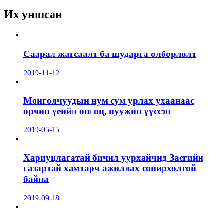
Их уншсан
Саарал жагсаалт ба шударга олборлолт
2019-11-12
Монголчуудын нум сум урлах ухаанаас
орчин үеийн онгоц, пуужин үүссэн
2019-05-15
Хариуцлагатай бичил уурхайчид Засгийн
газартай хамтарч ажиллах сонирхолтой
байна
2019-09-18