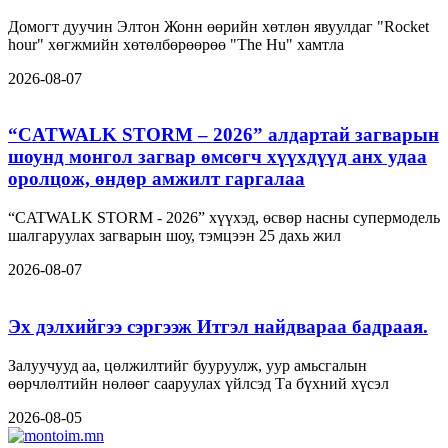
Домогт дуучин Элтон Жонн өөрийн хөтлөн явуулдаг "Rocket
hour" хөгжмийн хөтөлбөрөөрөө "The Hu" хамтла
2026-08-07
“CATWALK STORM – 2026” алдартай загварын
шоунд монгол загвар өмсөгч хүүхдүүд анх удаа
оролцож, өндөр амжилт гаргалаа
“CATWALK STORM - 2026” хүүхэд, өсвөр насны супермодель
шалгаруулах загварын шоу, тэмцээн 25 дахь жил
2026-08-07
Эх дэлхийгээ сэргээж Итгэл найдвараа бадраая.
Залуучууд аа, цөлжилтийг бууруулж, уур амьсгалын
өөрчлөлтийн нөлөөг сааруулах үйлсэд Та бүхний хүсэл
2026-08-05