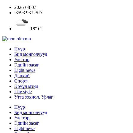
2026-08-07
3593.93 USD
18° C
Нүүр
Бид монголчууд
Улс төр
Эдийн засаг
Light news
Дэлхий
Спорт
Эрүүл мэнд
Life style
Утга зохиол, Урлаг
Нүүр
Бид монголчууд
Улс төр
Эдийн засаг
Light news