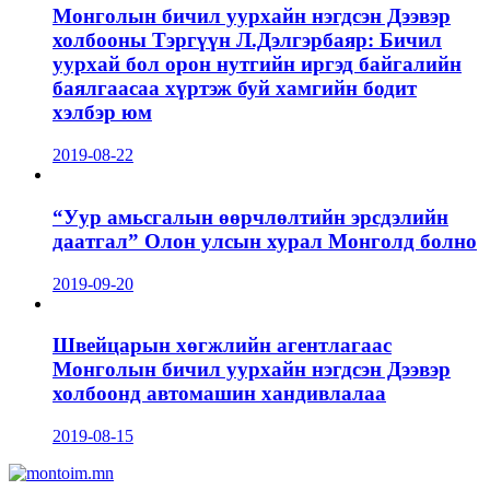
Монголын бичил уурхайн нэгдсэн Дээвэр
холбооны Тэргүүн Л.Дэлгэрбаяр: Бичил
уурхай бол орон нутгийн иргэд байгалийн
баялгаасаа хүртэж буй хамгийн бодит
хэлбэр юм
2019-08-22
“Уур амьсгалын өөрчлөлтийн эрсдэлийн
даатгал” Олон улсын хурал Монголд болно
2019-09-20
Швейцарын хөгжлийн агентлагаас
Монголын бичил уурхайн нэгдсэн Дээвэр
холбоонд автомашин хандивлалаа
2019-08-15