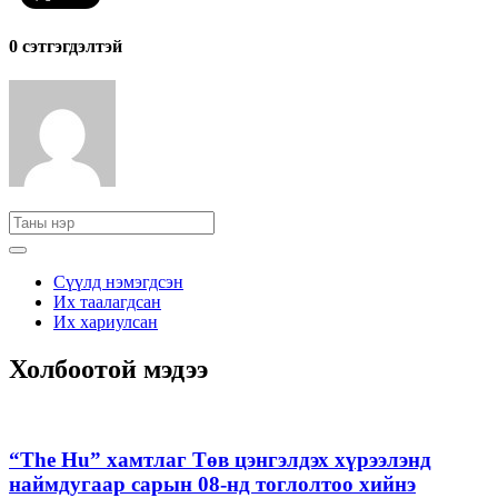
0 cэтгэгдэлтэй
Сүүлд нэмэгдсэн
Их таалагдсан
Их хариулсан
Холбоотой мэдээ
“The Hu” хамтлаг Төв цэнгэлдэх хүрээлэнд
наймдугаар сарын 08-нд тоглолтоо хийнэ