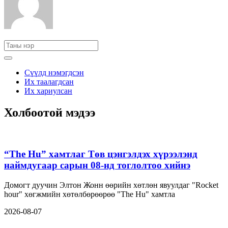
Сүүлд нэмэгдсэн
Их таалагдсан
Их хариулсан
Холбоотой мэдээ
“The Hu” хамтлаг Төв цэнгэлдэх хүрээлэнд
наймдугаар сарын 08-нд тоглолтоо хийнэ
Домогт дуучин Элтон Жонн өөрийн хөтлөн явуулдаг "Rocket
hour" хөгжмийн хөтөлбөрөөрөө "The Hu" хамтла
2026-08-07