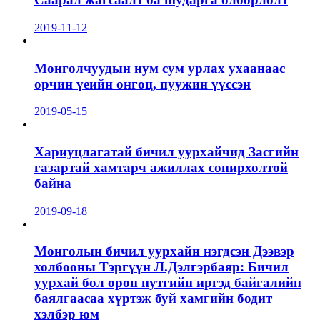
2019-11-12
Монголчуудын нум сум урлах ухаанаас
орчин үеийн онгоц, пуужин үүссэн
2019-05-15
Хариуцлагатай бичил уурхайчид Засгийн
газартай хамтарч ажиллах сонирхолтой
байна
2019-09-18
Монголын бичил уурхайн нэгдсэн Дээвэр
холбооны Тэргүүн Л.Дэлгэрбаяр: Бичил
уурхай бол орон нутгийн иргэд байгалийн
баялгаасаа хүртэж буй хамгийн бодит
хэлбэр юм