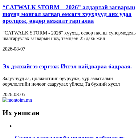
“CATWALK STORM – 2026” алдартай загварын
шоунд монгол загвар өмсөгч хүүхдүүд анх удаа
оролцож, өндөр амжилт гаргалаа
“CATWALK STORM - 2026” хүүхэд, өсвөр насны супермодель
шалгаруулах загварын шоу, тэмцээн 25 дахь жил
2026-08-07
Эх дэлхийгээ сэргээж Итгэл найдвараа бадраая.
Залуучууд аа, цөлжилтийг бууруулж, уур амьсгалын
өөрчлөлтийн нөлөөг сааруулах үйлсэд Та бүхний хүсэл
2026-08-05
Их уншсан
Саарал жагсаалт ба шударга олборлолт