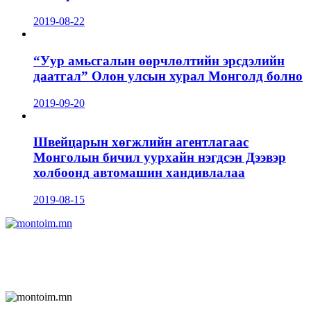
2019-08-22
“Уур амьсгалын өөрчлөлтийн эрсдэлийн
даатгал” Олон улсын хурал Монголд болно
2019-09-20
Швейцарын хөгжлийн агентлагаас
Монголын бичил уурхайн нэгдсэн Дээвэр
холбоонд автомашин хандивлалаа
2019-08-15