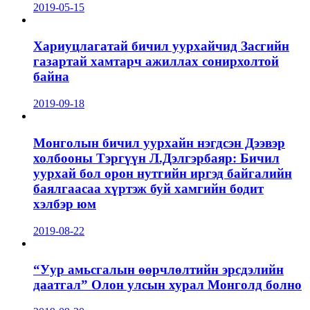
2019-05-15
Хариуцлагатай бичил уурхайчид Засгийн
газартай хамтарч ажиллах сонирхолтой
байна
2019-09-18
Монголын бичил уурхайн нэгдсэн Дээвэр
холбооны Тэргүүн Л.Дэлгэрбаяр: Бичил
уурхай бол орон нутгийн иргэд байгалийн
баялгаасаа хүртэж буй хамгийн бодит
хэлбэр юм
2019-08-22
“Уур амьсгалын өөрчлөлтийн эрсдэлийн
даатгал” Олон улсын хурал Монголд болно