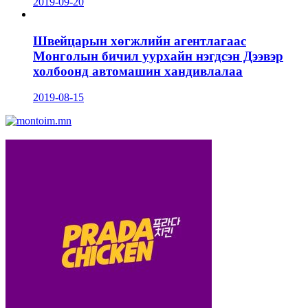
2019-09-20
Швейцарын хөгжлийн агентлагаас
Монголын бичил уурхайн нэгдсэн Дээвэр
холбоонд автомашин хандивлалаа
2019-08-15