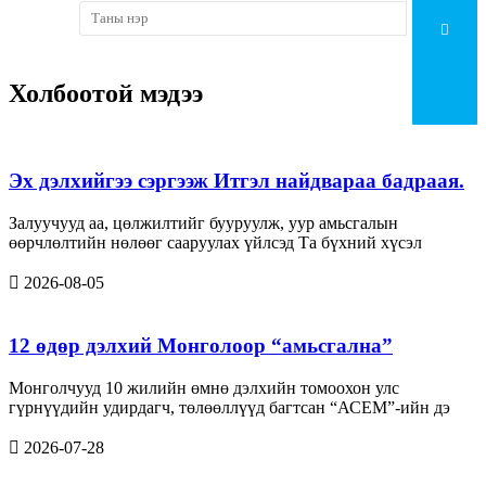
Холбоотой мэдээ
Эх дэлхийгээ сэргээж Итгэл найдвараа бадраая.
Залуучууд аа, цөлжилтийг бууруулж, уур амьсгалын
өөрчлөлтийн нөлөөг сааруулах үйлсэд Та бүхний хүсэл
2026-08-05
12 өдөр дэлхий Монголоор “амьсгална”
Монголчууд 10 жилийн өмнө дэлхийн томоохон улс
гүрнүүдийн удирдагч, төлөөллүүд багтсан “АСЕМ”-ийн дэ
2026-07-28