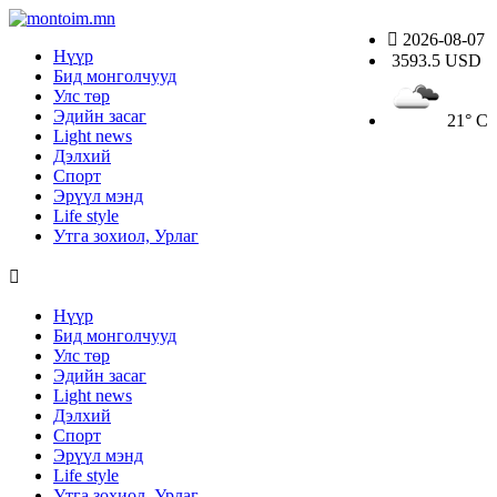
2026-08-07
Нүүр
3593.5 USD
Бид монголчууд
Улс төр
Эдийн засаг
21° C
Light news
Дэлхий
Спорт
Эрүүл мэнд
Life style
Утга зохиол, Урлаг
Нүүр
Бид монголчууд
Улс төр
Эдийн засаг
Light news
Дэлхий
Спорт
Эрүүл мэнд
Life style
Утга зохиол, Урлаг