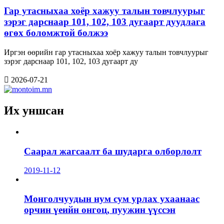
Гар утасныхаа хоёр хажуу талын товчлуурыг
зэрэг дарснаар 101, 102, 103 дугаарт дуудлага
өгөх боломжтой болжээ
Иргэн өөрийн гар утасныхаа хоёр хажуу талын товчлуурыг
зэрэг дарснаар 101, 102, 103 дугаарт ду
2026-07-21
Их уншсан
Саарал жагсаалт ба шударга олборлолт
2019-11-12
Монголчуудын нум сум урлах ухаанаас
орчин үеийн онгоц, пуужин үүссэн