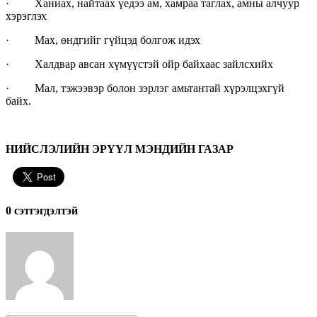
· Ханиах, найтаах үедээ ам, хамраа таглах, амны алчуур
хэрэглэх
·
Мах, өндгийг гүйцэд болгож идэх
·
Халдвар авсан хүмүүстэй ойр байхаас зайлсхийх
·
Мал, тэжээвэр болон зэрлэг амьтантай хүрэлцэхгүй
байх.
НИЙСЛЭЛИЙН ЭРҮҮЛ МЭНДИЙН ГАЗАР
0 cэтгэгдэлтэй