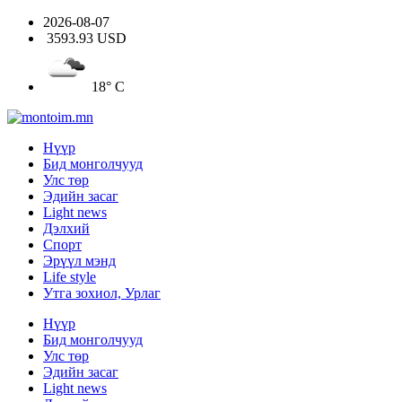
2026-08-07
3593.93 USD
18° C
Нүүр
Бид монголчууд
Улс төр
Эдийн засаг
Light news
Дэлхий
Спорт
Эрүүл мэнд
Life style
Утга зохиол, Урлаг
Нүүр
Бид монголчууд
Улс төр
Эдийн засаг
Light news