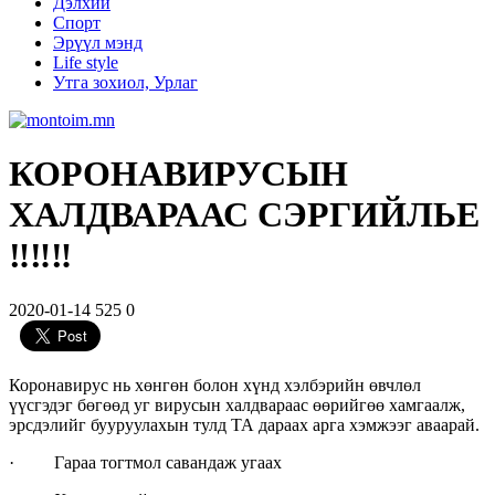
Дэлхий
Спорт
Эрүүл мэнд
Life style
Утга зохиол, Урлаг
КОРОНАВИРУСЫН
ХАЛДВАРААС СЭРГИЙЛЬЕ
‼️‼️‼️
2020-01-14
525
0
Коронавирус нь хөнгөн болон хүнд хэлбэрийн өвчлөл
үүсгэдэг бөгөөд уг вирусын халдвараас өөрийгөө хамгаалж,
эрсдэлийг бууруулахын тулд ТА дараах арга хэмжээг аваарай.
· Гараа тогтмол савандаж угаах