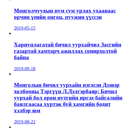
Монголчуудын нум сум урлах ухаанаас
орчин үеийн онгоц, пуужин үүссэн
2019-05-15
Хариуцлагатай бичил уурхайчид Засгийн
газартай хамтарч ажиллах сонирхолтой
байна
2019-09-18
Монголын бичил уурхайн нэгдсэн Дээвэр
холбооны Тэргүүн Л.Дэлгэрбаяр: Бичил
уурхай бол орон нутгийн иргэд байгалийн
баялгаасаа хүртэж буй хамгийн бодит
хэлбэр юм
2019-08-22