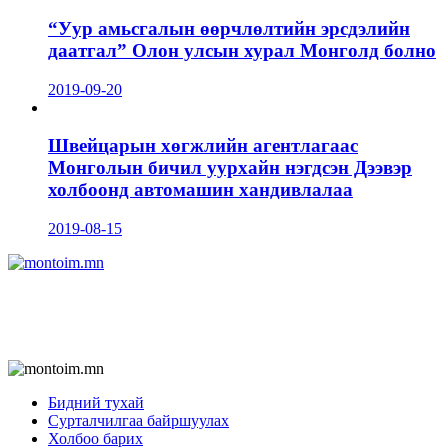
“Уур амьсгалын өөрчлөлтийн эрсдэлийн
даатгал” Олон улсын хурал Монголд болно
2019-09-20
Швейцарын хөгжлийн агентлагаас
Монголын бичил уурхайн нэгдсэн Дээвэр
холбоонд автомашин хандивлалаа
2019-08-15
Бидний тухай
Сурталчилгаа байршуулах
Холбоо барих