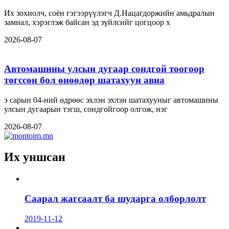
Их зохиолч, соён гэгээрүүлэгч Д.Нацагдоржийн амьдралын
замнал, хэрэглэж байсан эд зүйлсийг цогцоор х
2026-08-07
Автомашины улсын дугаар сондгой тоогоор
төгссөн бол өнөөдөр шатахуун авна
э сарын 04-ний өдрөөс эхлэн эхлэн шатахууныг автомашины
улсын дугаарын тэгш, сондгойгоор олгож, нэг
2026-08-07
Их уншсан
Саарал жагсаалт ба шударга олборлолт
2019-11-12