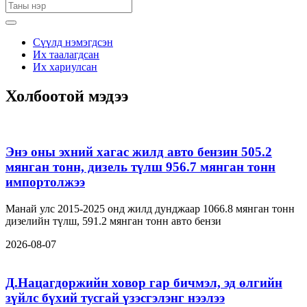
Сүүлд нэмэгдсэн
Их таалагдсан
Их хариулсан
Холбоотой мэдээ
Энэ оны эхний хагас жилд авто бензин 505.2
мянган тонн, дизель түлш 956.7 мянган тонн
импортолжээ
Манай улс 2015-2025 онд жилд дунджаар 1066.8 мянган тонн
дизелийн түлш, 591.2 мянган тонн авто бензи
2026-08-07
Д.Нацагдоржийн ховор гар бичмэл, эд өлгийн
зүйлс бүхий тусгай үзэсгэлэнг нээлээ