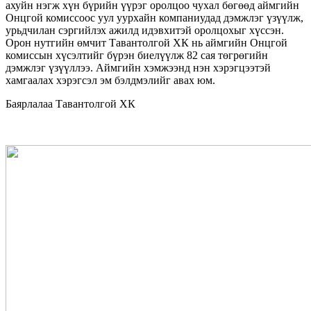
ахуйн нэгж хүн бүрийн үүрэг оролцоо чухал бөгөөд аймгийн
Онцгой комиссоос уул уурхайн компаниудад дэмжлэг үзүүлж,
урьдчилан сэргийлэх ажилд идэвхитэй оролцохыг хүссэн.
Орон нутгийн өмчит Тавантолгой ХК нь аймгийн Онцгой
комиссын хүсэлтийг бүрэн биелүүлж 82 сая төгрөгийн
дэмжлэг үзүүллээ. Аймгийн хэмжээнд нэн хэрэгцээтэй
хамгаалах хэрэгсэл эм бэлдмэлийг авах юм.
Баярлалаа Тавантолгой ХК