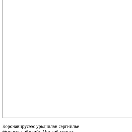
Коронавирусээс урьдчилан сэргийлье
Өмнөговь аймгийн Онцгой комисс