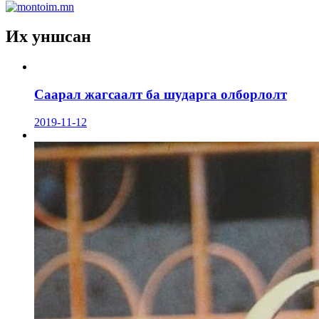
Их уншсан
Саарал жагсаалт ба шударга олборлолт
2019-11-12