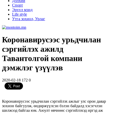
Дэлхий
Спорт
Эрүүл мэнд
Life style
Утга зохиол, Урлаг
Коронавирусээс урьдчилан
сэргийлэх ажилд
Тавантолгой компани
дэмжлэг үзүүлэв
2020-02-18
172
0
Коронавирусээс урьдчилан сэргийлэх ажлыг улс орон даяар
зохион байгуулж, өндөржүүлсэн бэлэн байдалд хэсэгчлэн
шилжээд байгаа юм. Аюулт өвчнөөс сэргийлэхэд иргэд аж