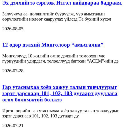
Эх дэлхийгээ сэргээж Итгэл найдвараа бадраая.
Залуучууд аа, цөлжилтийг бууруулж, уур амьсгалын
өөрчлөлтийн нөлөөг сааруулах үйлсэд Та бүхний хүсэл
2026-08-05
12 өдөр дэлхий Монголоор “амьсгална”
Монголчууд 10 жилийн өмнө дэлхийн томоохон улс
гүрнүүдийн удирдагч, төлөөллүүд багтсан “АСЕМ”-ийн дэ
2026-07-28
Гар утасныхаа хоёр хажуу талын товчлуурыг
зэрэг дарснаар 101, 102, 103 дугаарт дуудлага
өгөх боломжтой болжээ
Иргэн өөрийн гар утасныхаа хоёр хажуу талын товчлуурыг
зэрэг дарснаар 101, 102, 103 дугаарт ду
2026-07-21