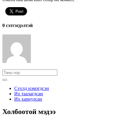
0 cэтгэгдэлтэй
Сүүлд нэмэгдсэн
Их таалагдсан
Их хариулсан
Холбоотой мэдээ