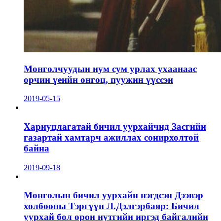
Монголчуудын нум сум урлах ухаанаас
орчин үеийн онгоц, пуужин үүссэн
2019-05-15
Хариуцлагатай бичил уурхайчид Засгийн
газартай хамтарч ажиллах сонирхолтой
байна
2019-09-18
Монголын бичил уурхайн нэгдсэн Дээвэр
холбооны Тэргүүн Л.Дэлгэрбаяр: Бичил
уурхай бол орон нутгийн иргэд байгалийн