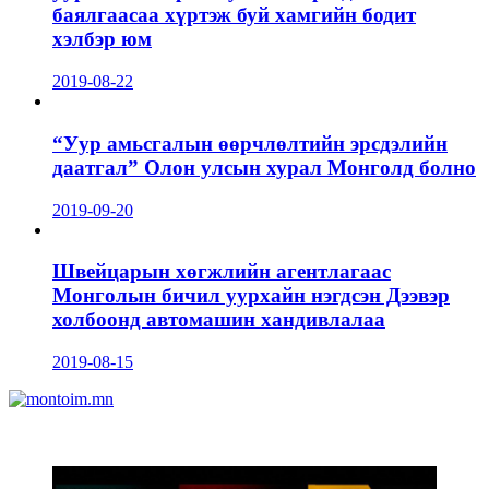
баялгаасаа хүртэж буй хамгийн бодит
хэлбэр юм
2019-08-22
“Уур амьсгалын өөрчлөлтийн эрсдэлийн
даатгал” Олон улсын хурал Монголд болно
2019-09-20
Швейцарын хөгжлийн агентлагаас
Монголын бичил уурхайн нэгдсэн Дээвэр
холбоонд автомашин хандивлалаа
2019-08-15