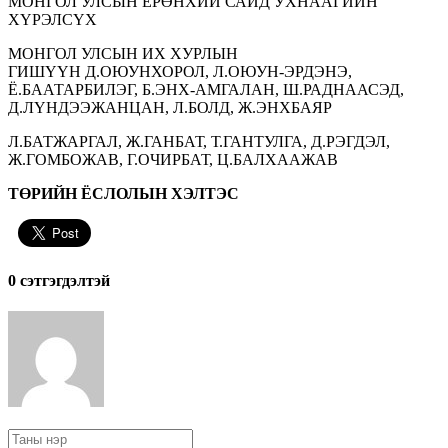
МОНГОЛ УЛСЫН ЕРӨНХИЙ САЙД УХНААГИЙН
ХҮРЭЛСҮХ
МОНГОЛ УЛСЫН ИХ ХУРЛЫН
ГИШҮҮН Д.ОЮУНХОРОЛ, Л.ОЮУН-ЭРДЭНЭ,
Ё.БААТАРБИЛЭГ, Б.ЭНХ-АМГАЛАН, Ш.РАДНААСЭД,
Д.ЛҮНДЭЭЖАНЦАН, Л.БОЛД, Ж.ЭНХБАЯР
Л.БАТЖАРГАЛ, Ж.ГАНБАТ, Т.ГАНТУЛГА, Д.РЭГДЭЛ,
Ж.ГОМБОЖАВ, Г.ОЧИРБАТ, Ц.БАЛХААЖАВ
ТӨРИЙН ЁСЛОЛЫН ХЭЛТЭС
0 cэтгэгдэлтэй