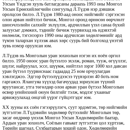
Улсын Үндсэн хууль батлагдсаны дараахь 1993 оны Монгол
Улсын Ерөнхийлөгчийн сонгуульд Л.Түдэв нэр дэвшиж
оролцсон билээ. Л.Түдэв 1980-аад оноос нийгмийг сэргээсэн
олон арван нийтлэл бичиж, Монгол оронд өрнөсөн өөрчлөлт
шинэчлэлийн салхийг эхлүүлэх, ардчиллын үзэл санаа бүхий
залуусыг дэмжих, тэднийг бичиж туурвихад нь идэвхтэй
нөлөөлж, тэгснээрээ 1990 оны ардчилсан хөдөлгөөнийг ард
түмэн талархан хүлээж авах хөрс суурь бий болгоход үнэтэй
хувь нэмэр оруулсан юм.
Л.Түдэв нь Монголын уран зохиолын нэгэн их ноён оргил
билээ. 1950 оноос уран бүтээлээ эхэлж, роман, тууж, өгүүллэг,
шүлэг, найруулал, эссе, шүүмж, нийтлэл зэрэг 1000 хол давсан
уран бүтээл туурвиснаас гадаадад 25 ном орчуулагдан
хэвлэгджээ. Эдгээр бүтээлүүдээсээ түүвэрлэн 40 боть ном
гаргажээ. Ялангуяа хүүхэд багачуудад зориулсан түүний
яруутансаг, утга төгөлдөр олон арван уран бүтээл Монголын
өсвөр үеийнхний оюун билгийг тэлж, мэдлэг ухааныг
арвижуулахад онцгой үүрэг гүйцэтгэдэг юм.
ХХ зууны их соён гэгээрүүлэгч, суут эрдэмтэн, төр нийгмийн
зүтгэлтэн Л.Түдэвийн хөдөлмөр бүтээлийг Монголын төр,
засаг өндрөөр үнэлж Монгол Улсын Хөдөлмөрийн баатар,
Ардын уран зохиолч, Соёлын гавьяат зүтгэлтэн цол хүртээж,
Төрийн шагнал, Сүхбаатарын хошой одон, Хөдөлмөрийн