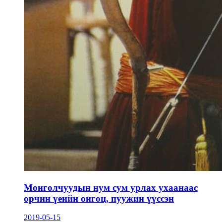
Монголчуудын нум сум урлах ухаанаас
орчин үеийн онгоц, пуужин үүссэн
2019-05-15