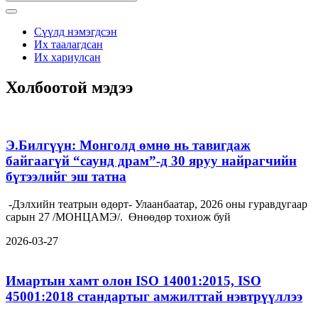
Сүүлд нэмэгдсэн
Их таалагдсан
Их хариулсан
Холбоотой мэдээ
Э.Билгүүн: Монголд өмнө нь тавигдаж
байгаагүй “саунд драм”-д 30 яруу найрагчийн
бүтээлийг эш татна
-Дэлхийн театрын өдөрт- Улаанбаатар, 2026 оны гуравдугаар
сарын 27 /МОНЦАМЭ/. Өнөөдөр тохиож буй
2026-03-27
Имартын хамт олон ISO 14001:2015, ISO
45001:2018 стандартыг амжилттай нэвтрүүллээ