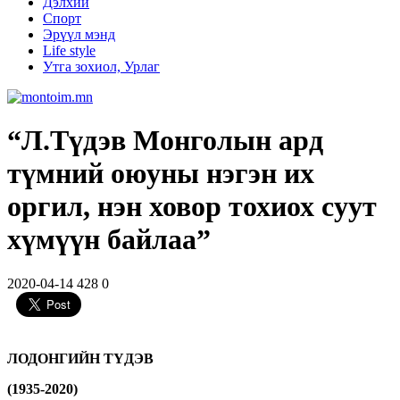
Дэлхий
Спорт
Эрүүл мэнд
Life style
Утга зохиол, Урлаг
“Л.Түдэв Монголын ард
түмний оюуны нэгэн их
оргил, нэн ховор тохиох суут
хүмүүн байлаа”
2020-04-14
428
0
ЛОДОНГИЙН ТҮДЭВ
(1935-2020)