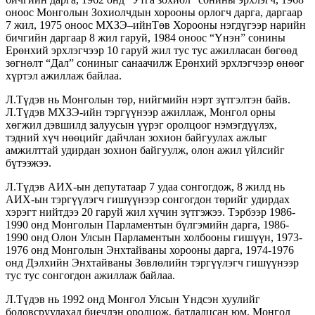
оноос Монголын Зохиолчдын хорооны орлогч дарга, даргаар
7 жил, 1975 оноос МХЗЭ–ийнТөв Хорооны нэгдүгээр нарийн
бичгийн даргаар 8 жил гаруй, 1984 оноос “Үнэн” сонины
Ерөнхий эрхлэгчээр 10 гаруй жил тус тус ажилласан бөгөөд
зөгнөлт “Дал” сониныг санаачилж Ерөнхий эрхлэгчээр өнөөг
хүртэл ажиллаж байлаа.
Л.Түдэв нь Монголын төр, нийгмийн нэрт зүтгэлтэн байв.
Л.Түдэв МХЗЭ-ийн тэргүүнээр ажиллаж, Монгол орны
хөгжил дэвшилд залуусын үүрэг оролцоог нэмэгдүүлэх,
тэдний хүч нөөцийг дайчлан зохион байгуулах ажлыг
амжилттай удирдан зохион байгуулж, олон ажил үйлсийг
бүтээжээ.
Л.Түдэв АИХ-ын депутатаар 7 удаа сонгогдож, 8 жилд нь
АИХ-ын тэргүүлэгч гишүүнээр сонгогдон төрийг удирдах
хэрэгт нийтдээ 20 гаруй жил хүчин зүтгэжээ. Тэрбээр 1986-
1990 онд Монголын Парламентын бүлгэмийн дарга, 1986-
1990 онд Олон Улсын Парламентын холбооны гишүүн, 1973-
1976 онд Монголын Энхтайваны хорооны дарга, 1974-1976
онд Дэлхийн Энхтайваны Зөвлөлийн тэргүүлэгч гишүүнээр
тус тус сонгогдон ажиллаж байлаа.
Л.Түдэв нь 1992 онд Монгол Улсын Үндсэн хуулийг
боловсруулахад биечлэн оролцож, батлалцсан юм. Монгол