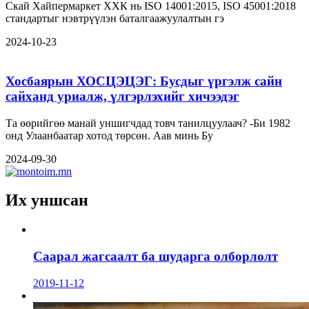
Скай Хайпермаркет ХХК нь ISO 14001:2015, ISO 45001:2018
стандартыг нэвтрүүлэн баталгаажуулалтын гэ
2024-10-23
Хосбаярын ХОСЦЭЦЭГ: Бусдыг үргэлж сайн
сайханд уриалж, үлгэрлэхийг хичээдэг
Та өөрийгөө манай уншигчдад товч танилцуулаач? -Би 1982
онд Улаанбаатар хотод төрсөн. Аав минь Бу
2024-09-30
Их уншсан
Саарал жагсаалт ба шударга олборлолт
2019-11-12