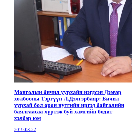
Монголын бичил уурхайн нэгдсэн Дээвэр
холбооны Тэргүүн Л.Дэлгэрбаяр: Бичил
уурхай бол орон нутгийн иргэд байгалийн
баялгаасаа хүртэж буй хамгийн бодит
хэлбэр юм
2019-08-22