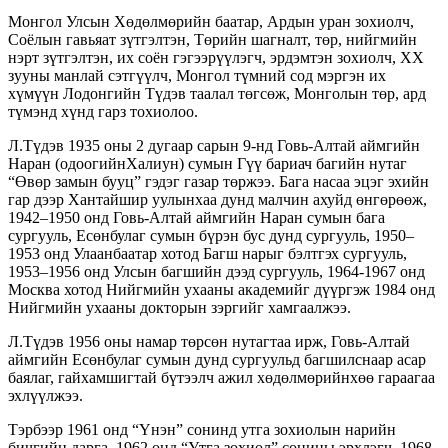
Монгол Улсын Хөдөлмөрийн баатар, Ардын уран зохиолч,
Соёлын гавьяат зүтгэлтэн, Төрийн шагналт, төр, нийгмийн
нэрт зүтгэлтэн, их соён гэгээрүүлэгч, эрдэмтэн зохиолч, XX
зууны манлай сэтгүүлч, Монгол түмний сод мэргэн их
хүмүүн Лодонгийн Түдэв таалал төгсөж, Монголын төр, ард
түмэнд хүнд гарз тохиолоо.
Л.Түдэв 1935 оны 2 дугаар сарын 9-нд Говь-Алтай аймгийн
Наран (одоогийнХалиун) сумын Гүү бариач багийн нутаг
“Өвөр замын бууц” гэдэг газар төржээ. Бага насаа эцэг эхийн
гар дээр Хантайшир уулынхаа дунд малчин ахуйд өнгөрөөж,
1942–1950 онд Говь-Алтай аймгийн Наран сумын бага
сургууль, Есөнбулаг сумын бүрэн бус дунд сургууль, 1950–
1953 онд Улаанбаатар хотод Багш нарыг бэлтгэх сургууль,
1953–1956 онд Улсын багшийн дээд сургууль, 1964-1967 онд
Москва хотод Нийгмийн ухааны академийг дүүргэж 1984 онд
Нийгмийн ухааны докторын зэргийг хамгаалжээ.
Л.Түдэв 1956 оны намар төрсөн нутагтаа ирж, Говь-Алтай
аймгийн Есөнбулаг сумын дунд сургуульд багшилснаар асар
баялаг, гайхамшигтай бүтээлч ажил хөдөлмөрийнхөө гараагаа
эхлүүлжээ.
Тэрбээр 1961 онд “Үнэн” сонинд утга зохиолын нарийн
бичгийн дарга, 1962 онд “Утга зохиол” сонины эрхлэгч, 1968