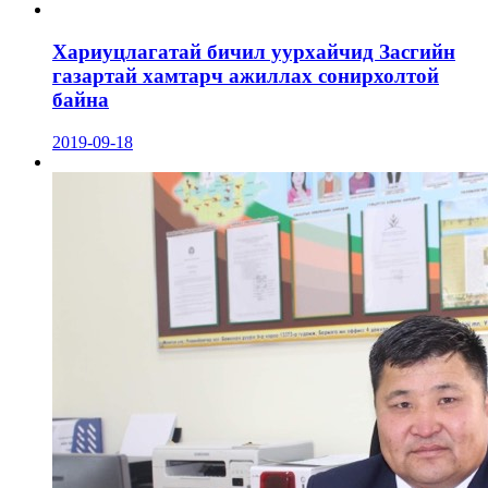
Хариуцлагатай бичил уурхайчид Засгийн
газартай хамтарч ажиллах сонирхолтой
байна
2019-09-18