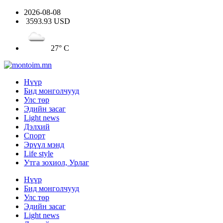
2026-08-08
3593.93 USD
27° C
Нүүр
Бид монголчууд
Улс төр
Эдийн засаг
Light news
Дэлхий
Спорт
Эрүүл мэнд
Life style
Утга зохиол, Урлаг
Нүүр
Бид монголчууд
Улс төр
Эдийн засаг
Light news