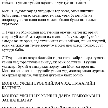
гавьяаны улаан тугийн одонгоор тус тус шагнажээ.
Мөн Л.Түдэвт гадаад улсуудын төр засаг, олон нийтийн
байгууллагуудаас хөдөлмөр, зүтгэл, уран бүтээлийг нь
өндрөөр үнэлэн олон одон медаль болон бусад шагналыг
хүртээжээ.
Л.Түдэв нь Монголын ард түмний оюуны нэгэн их оргил,
яндашгүй далай мэт арвин их мэдлэгтэй, ухамсарт бүхий л
амьдралаа эх орон, ард түмнийхээ сайн сайхан, танин мэдэхүй,
өсөн хөгжихүйн төлөө зориулж ирсэн нэн ховор тохиох суут
хүмүүн байв.
Л.Түдэвийн их оюун билгийн гэрэл гэгээ хайртай ард түмнээ
үеийн үед гэрэлтүүлэн гийгүүлж байх болтугай. Түүний
ухамсарт бүхий л амьдралаа зориулсан Монгол орон нь,
Монгол зон олон нь түүнийг үеийн үед мөнхөд санан дурсаж,
бахархан дээдэлж, үлгэрлэн дууриаж байх болно.
МОНГОЛ УЛСЫН ЕРӨНХИЙЛӨГЧ ХАЛТМААГИЙН
БАТТУЛГА
МОНГОЛ УЛСЫН ИХ ХУРЛЫН ДАРГА ГОМБОЖАВЫН
ЗАНДАНШАТАР