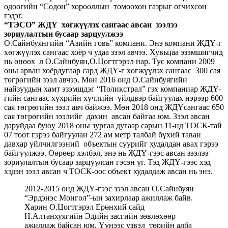
одоогийн “Содон” хорооллын томоохон газрыг өгчихсөн
гэдэг.
“ТЭСО” ЖДҮ хөгжүүлэх сангаас авсан зээлээ
зориулалтын бусаар зарцуулжээ
О.Сайнбуянгийн “Азийн говь” компани. Энэ компани ЖДҮ-г
хөгжүүлэх сангаас хоёр ч удаа зээл авчээ. Хувьцаа эзэмшигчид
нь өнөөх л О.Сайнбуян,О.Цогтгэрэл нар. Тус компани 2009
оны арван хоёрдугаар сард ЖДҮ-г хөгжүүлэх сангаас 300 сая
төгрөгийн зээл авчээ. Мөн 2016 онд О.Сайнбуягийн
найзуудын хамт эзэмшдэг “Поликстрал” гэх компаниар ЖДҮ-
гийн сангаас хүхрийн хүчлийн үйлдвэр байгуулах нэрээр 600
сая төгрөгийн зээл авч байжээ. Мөн 2018 онд ЖДҮсангаас 650
сая төгрөгийн зээлийг дахин авсан байгаа юм. Зээл авсан
даруйдаа буюу 2018 оны зургаа дугаар сарын 11-нд ТОСК-тай
07 тоот гэрээ байгуулан 272 ам метр талбай бүхий таван
давхар үйлчилгээний объектын суурийг худалдан авах гэрээ
байгуулжээ. Өөрөөр хэлбэл, энэ нь ЖДҮ-гээс авсан зээлээ
зориулалтын бусаар зарцуулсан гэсэн үг. Тэд ЖДҮ-гээс хэд
хэдэн зээл авсан ч ТОСК-оос объект худалдаж авсан нь энэ.
2012-2015 онд ЖДҮ-гээс зээл авсан О.Сайнбуян
“Эрдэнэс Монгол”-ын захирлаар ажиллаж байв.
Харин О.Цогтгэрэл Ерөнхий сайд
Н.Алтанхуягийн Эдийн засгийн зөвлөхөөр
ажиллаж байсан юм. Үүнээс үзвэл төрийн алба