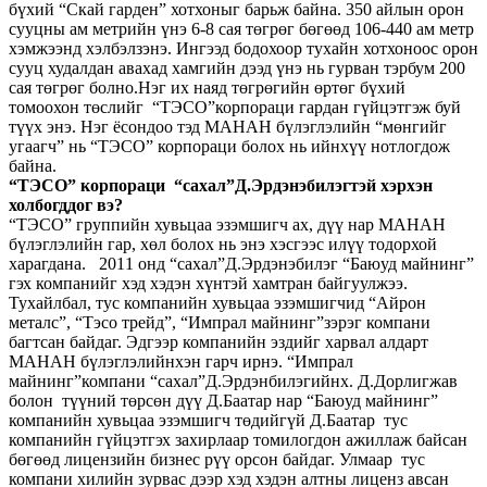
бүхий “Скай гарден” хотхоныг барьж байна. 350 айлын орон
сууцны ам метрийн үнэ 6-8 сая төгрөг бөгөөд 106-440 ам метр
хэмжээнд хэлбэлзэнэ. Ингээд бодохоор тухайн хотхоноос орон
сууц худалдан авахад хамгийн дээд үнэ нь гурван тэрбум 200
сая төгрөг болно.Нэг их наяд төгрөгийн өртөг бүхий
томоохон төслийг “ТЭСО”корпораци гардан гүйцэтгэж буй
түүх энэ. Нэг ёсондоо тэд МАНАН бүлэглэлийн “мөнгийг
угаагч” нь “ТЭСО” корпораци болох нь ийнхүү нотлогдож
байна.
“ТЭСО” корпораци “сахал”Д.Эрдэнэбилэгтэй хэрхэн
холбогддог вэ?
“ТЭСО” группийн хувьцаа эзэмшигч ах, дүү нар МАНАН
бүлэглэлийн гар, хөл болох нь энэ хэсгээс илүү тодорхой
харагдана. 2011 онд “сахал”Д.Эрдэнэбилэг “Баюуд майнинг”
гэх компанийг хэд хэдэн хүнтэй хамтран байгуулжээ.
Тухайлбал, тус компанийн хувьцаа эзэмшигчид “Айрон
металс”, “Тэсо трейд”, “Импрал майнинг”зэрэг компани
багтсан байдаг. Эдгээр компанийн эздийг харвал алдарт
МАНАН бүлэглэлийнхэн гарч ирнэ. “Импрал
майнинг”компани “сахал”Д.Эрдэнбилэгийнх. Д.Дорлигжав
болон түүний төрсөн дүү Д.Баатар нар “Баюуд майнинг”
компанийн хувьцаа эзэмшигч төдийгүй Д.Баатар тус
компанийн гүйцэтгэх захирлаар томилогдон ажиллаж байсан
бөгөөд лицензийн бизнес рүү орсон байдаг. Улмаар тус
компани хилийн зурвас дээр хэд хэдэн алтны лиценз авсан