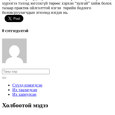
хүрээгээ тэлээд зогсохгүй төрөөс хэрхэн “хулгай” хийж болох
талаар практик ойлголттой нэгэн төрийн бодлого
боловсруулагчдын эгнээнд нэгдэх нь.
0 cэтгэгдэлтэй
Сүүлд нэмэгдсэн
Их таалагдсан
Их хариулсан
Холбоотой мэдээ