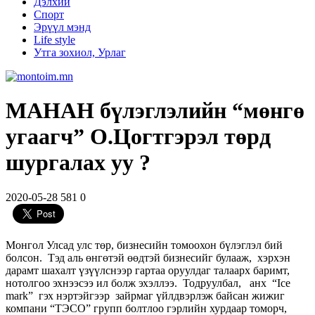
Дэлхий
Спорт
Эрүүл мэнд
Life style
Утга зохиол, Урлаг
МАНАН бүлэглэлийн “мөнгө
угаагч” О.Цогтгэрэл төрд
шургалах уу ?
2020-05-28
581
0
Монгол Улсад улс төр, бизнесийн томоохон бүлэглэл бий
болсон. Тэд аль өнгөтэй өөдтэй бизнесийг булааж, хэрхэн
дарамт шахалт үзүүлснээр гартаа оруулдаг талаарх баримт,
нотолгоо эхнээсээ ил болж эхэллээ. Тодруулбал, анх “Ice
mark” гэх нэртэйгээр зайрмаг үйлдвэрлэж байсан жижиг
компани “ТЭСО” групп болтлоо гэрлийн хурдаар томорч,