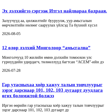
Эх дэлхийгээ сэргээж Итгэл найдвараа бадраая.
Залуучууд аа, цөлжилтийг бууруулж, уур амьсгалын
өөрчлөлтийн нөлөөг сааруулах үйлсэд Та бүхний хүсэл
2026-08-05
12 өдөр дэлхий Монголоор “амьсгална”
Монголчууд 10 жилийн өмнө дэлхийн томоохон улс
гүрнүүдийн удирдагч, төлөөллүүд багтсан “АСЕМ”-ийн дэ
2026-07-28
Гар утасныхаа хоёр хажуу талын товчлуурыг
зэрэг дарснаар 101, 102, 103 дугаарт дуудлага
өгөх боломжтой болжээ
Иргэн өөрийн гар утасныхаа хоёр хажуу талын товчлуурыг
зэрэг дарснаар 101, 102, 103 дугаарт ду