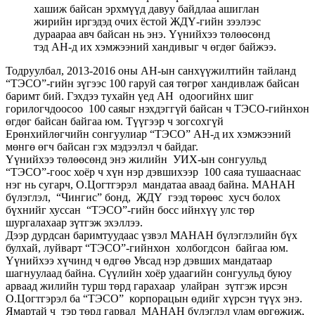
хашиж байсан эрхмүүд давуу байдлаа ашиглан
жирийн иргэдэд очих ёстой ЖДҮ-гийн зээлээс
дураараа авч байсан нь энэ. Үүнийхээ төлөөсөнд
тэд АН-д их хэмжээний хандивыг ч өгдөг байжээ.
Тодруулбал, 2013-2016 оны АН-ын санхүүжилтийн тайланд
“ТЭСО”-гийн зүгээс 100 гаруй сая төгрөг хандивлаж байсан
баримт бий. Гэхдээ тухайн үед АН одоогийнх шиг
горилогчдоосоо 100 саяыг нэхдэггүй байсан ч ТЭСО-гийнхон
өгдөг байсан байгаа юм. Түүгээр ч зогсохгүй
Ерөнхийлөгчийн сонгуулиар “ТЭСО” АН-д их хэмжээний
мөнгө өгч байсан гэх мэдээлэл ч байдаг.
Үүнийхээ төлөөсөнд энэ жилийн УИХ-ын сонгуульд
“ТЭСО”-гоос хоёр ч хүн нэр дэвшихээр 100 саяа тушааснаас
нэг нь сугарч, О.Цогтгэрэл мандатаа аваад байна. МАНАН
бүлэглэл, “Чингис” бонд, ЖДҮ гээд төрөөс хусч болох
бүхнийг хуссан “ТЭСО”-гийн босс ийнхүү улс төр
шургалахаар зүтгэж эхэллээ.
Дээр дурдсан баримтуудаас үзвэл МАНАН бүлэглэлийн бүх
булхай, луйварт “ТЭСО”-гийнхон холбогдсон байгаа юм.
Үүнийхээ хүчинд ч өдгөө Увсад нэр дэвших мандатаар
шагнуулаад байна. Сүүлийн хоёр удаагийн сонгуульд буюу
арваад жилийн турш төрд гарахаар улайран зүтгэж ирсэн
О.Цогтгэрэл ба “ТЭСО” корпорацын өдийг хүрсэн түүх энэ.
Ямартай ч тэр төрд гарвал МАНАН бүлэглэл улам өргөжиж,