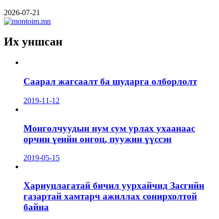
2026-07-21
Их уншсан
Саарал жагсаалт ба шударга олборлолт
2019-11-12
Монголчуудын нум сум урлах ухаанаас
орчин үеийн онгоц, пуужин үүссэн
2019-05-15
Хариуцлагатай бичил уурхайчид Засгийн
газартай хамтарч ажиллах сонирхолтой
байна