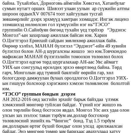
байна. Тухайлбал, Дорноговь аймгийн Хөвсгөл, Хатанбулаг
сумын нутагт орших Шивээт улаан уулын ар сүүжийн алтны
шороон ордынXV 007674 тоот хайгуулын тусгай
зөвшөөрлийг дээрх эрхмүүд хамтран эзэмшдэг. Ингэж лиценз
эзэмшихэд нөлөөлсөн гол хүмүүсийн нэг нь“ТЭСО”
группийн О.Сайнбуян бөгөөд тухайн үед тэрбээр “Эрдэнэс
Монгол”-ын захирлаар ажиллаж байсан юм. Харин
О.Цогтгэрэл Ерөнхий сайдын зөвлөхөөр ажиллаж байв.
Өөрөөр хэлбэл, МАНАН бүлэглэл “Эрдэнэт”-ийн 49 хувийн
бүлэглэл болон АН-д шургалсны жишээ энэ юм.Товчхондоо
мафижсан МАНАН бүлэглэлийн томоохон төлөөлөл болох
О.Цогтгэрэл өдгөө төрд шургалахаар АН-аас Увс аймагт
УИХ-ын сонгуульд өрсөлдөх эрхээ өвөртлөөд байна. Төрд
гарч, Монголын ард түмний баялгийг өөрийн гар, хөл
бологсдоор дамжуулан булаах оролдлогоо О.Цогтгэрэл УИХ-
ын гишүүн болсноор хэрэгжинэ хэмээн төлөвлөсөн бололтой
юм.
“ТЭСО” группын бондын дээрэм
АН 2012-2016 онд засгийн эрхийг барьж байхдаа үлэмж
хэмжээний мөнгөөр туйлсан байдаг. Үүний нэг жишээ нь
олон төрлийн бонд босгосон явдал. Монгол Улс анх удаа олон
улсын зах зээлээс таван тэрбум ам.доллар босгохоор
төлөвлөсний эхнийх нь “Чингис” бонд. Тэд 1.5 тэрбум
ам.долларын өртөг бүхий бондыг олон улсад арилжаалсан
байдаг. Энэ мөнгөөр төмөр зам барихаас авахуулаад хатуу