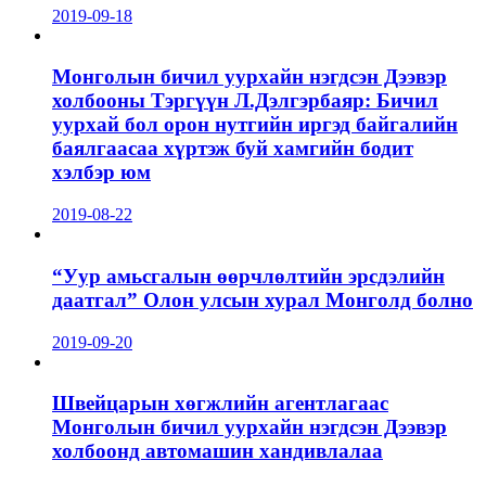
2019-09-18
Монголын бичил уурхайн нэгдсэн Дээвэр
холбооны Тэргүүн Л.Дэлгэрбаяр: Бичил
уурхай бол орон нутгийн иргэд байгалийн
баялгаасаа хүртэж буй хамгийн бодит
хэлбэр юм
2019-08-22
“Уур амьсгалын өөрчлөлтийн эрсдэлийн
даатгал” Олон улсын хурал Монголд болно
2019-09-20
Швейцарын хөгжлийн агентлагаас
Монголын бичил уурхайн нэгдсэн Дээвэр
холбоонд автомашин хандивлалаа