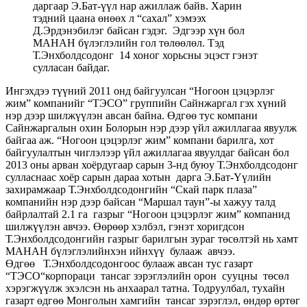
даргаар Э.Бат-үүл нар ажиллаж байв. Харин
тэдний цаана өнөөх л “сахал” хэмээх
Д.Эрдэнэбилэг байсан гэдэг. Эдгээр хүн бол
МАНАН бүлэглэлийн гол төлөөлөл. Тэд
Т.Энхболдсодонг 14 хоног хорьсны эцэст гэнэт
сулласан байдаг.
Ингэхдээ түүний 2011 онд байгуулсан “Ногоон цэцэрлэг
жим” компанийг “ТЭСО” группийн Сайнжаргал гэх хүний
нэр дээр шилжүүлэн авсан байна. Өдгөө тус компани
Сайнжаргалын охин Болорын нэр дээр үйл ажиллагаа явуулж
байгаа аж. “Ногоон цэцэрлэг жим” компани барилга, хот
байгуулалтын чиглэлээр үйл ажиллагаа явуулдаг байсан бол
2013 оны арван хоёрдугаар сарын 3-нд буюу Т.Энхболдсодонг
сулласнаас хоёр сарын дараа хотын дарга Э.Бат-Үүлийн
захирамжаар Т.Энхболдсодонгийн “Скай парк плаза”
компанийн нэр дээр байсан “Маршал таун”-ы хажуу талд
байрлалтай 2.1 га газрыг “Ногоон цэцэрлэг жим” компанид
шилжүүлэн авчээ. Өөрөөр хэлбэл, гэнэт хоригдсон
Т.Энхболдсодонгийн газрыг барилгын зураг төсөлтэй нь хамт
МАНАН бүлэглэлийнхэн ийнхүү булааж авчээ.
Өдгөө Т.Энхболдсодонгоос булааж авсан тус газарт
“ТЭСО“корпораци тансаг зэрэглэлийн орон сууцны төсөл
хэрэгжүүлж эхэлсэн нь анхаарал татна. Тодруулбал, тухайн
газарт өдгөө Монголын хамгийн тансаг зэрэглэл, өндөр өртөг