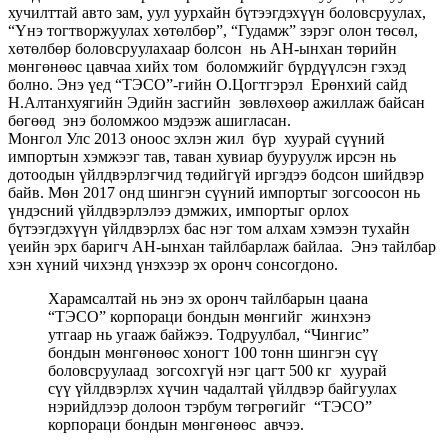
хучилттай авто зам, уул уурхайн бүтээгдэхүүн боловсруулах,
“Үнэ тогтворжуулах хөтөлбөр”, “Гудамж” зэрэг олон төсөл,
хөтөлбөр боловсруулахаар болсон нь АН-ынхан төрийн
мөнгөнөөс цавчаа хийх том боломжийг бүрдүүлсэн гэхэд
болно. Энэ үед “ТЭСО”-гийн О.Цогтгэрэл Ерөнхий сайд
Н.Алтанхуягийн Эдийн засгийн зөвлөхөөр ажиллаж байсан
бөгөөд энэ боломжоо мэдээж ашигласан.
Монгол Улс 2013 оноос эхлэн жил бүр хуурай сүүний
импортын хэмжээг тав, таван хувиар бууруулж ирсэн нь
дотоодын үйлдвэрлэгчид төдийгүй иргэдээ бодсон шийдвэр
байв. Мөн 2017 онд шингэн сүүний импортыг зогсоосон нь
үндэсний үйлдвэрлэлээ дэмжих, импортыг орлох
бүтээгдэхүүн үйлдвэрлэх бас нэг том алхам хэмээн тухайн
үеийн эрх баригч АН-ынхан тайлбарлаж байлаа. Энэ тайлбар
хэн хүний чихэнд үнэхээр эх оронч сонсогдоно.
Харамсалтай нь энэ эх оронч тайлбарын цаана
“ТЭСО” корпораци бондын мөнгийг жинхэнэ
утгаар нь угааж байжээ. Тодруулбал, “Чингис”
бондын мөнгөнөөс хоногт 100 тонн шингэн сүү
боловсруулаад зогсохгүй нэг цагт 500 кг хуурай
сүү үйлдвэрлэх хүчин чадалтай үйлдвэр байгуулах
нэрийдлээр долоон тэрбум төгрөгийг “ТЭСО”
корпораци бондын мөнгөнөөс авчээ.