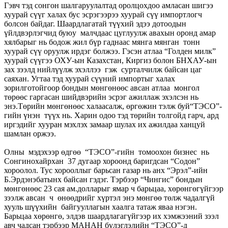
Гэвч тэд сонгон шалгаруулалтад оролцохдоо амласан шигээ
хуурай сүүг халах бус эсрэгээрээ хуурай сүү импортлогч
болсон байдаг. Шаардлагатай түүхий эдээ дотоодын
үйлдвэрлэгчид буюу малчдаас цуглуулж авахын оронд амар
хялбарыг нь бодож жил бүр гаднаас мянга мянган тонн
хуурай сүү оруулж ирдэг болжээ. Гэсэн атлаа “Голден милк”
хуурай сүүгээ ОХУ-ын Казахстан, Киргиз болон БНХАУ-ын
зах зээлд нийлүүлж эхэллээ гэж сурталчилж байсан цаг
саяхан. Угтаа тэд хуурай сүүний импортыг халах
зорилготойгоор бондын мөнгөнөөс авсан атлаа монгол
төрөөс гаргасан шийдвэрийн эсрэг ажиллаж эхэлсэн нь
энэ.Төрийн мөнгөнөөс халаасалж, өргөжин тэлж буй“ТЭСО”-
гийн үнэн түүх нь. Харин одоо тэд төрийн толгойд гарч, ард
иргэдийг хууран мэхлэх замаар шулах их ажилдаа ханцуй
шамлан оржээ.
Олны мэдэхээр өдгөө “ТЭСО”-гийн томоохон бизнес нь
Сонгинохайрхан 37 дугаар хороонд баригдсан “Содон”
хороолол. Тус хорооллыг барьсан газар нь анх “Эрэл”-ийн
Б.Эрдэнэбатынх байсан гэдэг. Тэрбээр “Чингис” бондын
мөнгөнөөс 23 сая ам.долларыг ямар ч барьцаа, хөрөнгөгүйгээр
зээлж авсан ч өнөөдрийг хүртэл энэ мөнгөө төлж чадалгүй
хууль шүүхийн байгууллагын хаалга татаж яваа нэгэн.
Барьцаа хөрөнгө, элдэв шаардлагагүйгээр их хэмжээний зээл
авч чадсан тэрбээр МАНАН бүлэглэлийн “ТЭСО”-д