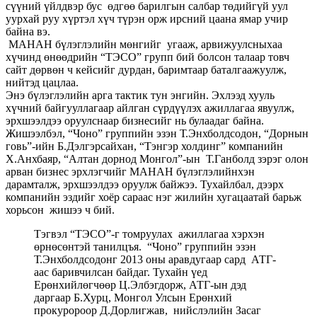
сүүний үйлдвэр бус өдгөө барилгын салбар төдийгүй уул
уурхай руу хүртэл хүч түрэн орж ирсний цаана ямар учир
байна вэ.
МАНАН бүлэглэлийн мөнгийг угааж, арвижуулсныхаа
хүчинд өнөөдрийн “ТЭСО” групп бий болсон талаар товч
сайт дөрвөн ч кейсийг дурдан, баримтаар баталгаажуулж,
нийтэд цацлаа.
Энэ бүлэглэлийн арга тактик тун энгийн. Эхлээд хууль
хүчний байгууллагаар айлган сүрдүүлэх ажиллагаа явуулж,
эрхшээлдээ оруулснаар бизнесийг нь булаадаг байна.
Жишээлбэл, “Чоно” группийн эзэн Т.Энхболдсодон, “Дорнын
говь”-ийн Б.Дэлгэрсайхан, “Тэнгэр холдинг” компанийн
Х.Анхбаяр, “Алтан дорнод Монгол”-ын Т.Ганболд зэрэг олон
арван бизнес эрхлэгчийг МАНАН бүлэглэлийнхэн
дарамталж, эрхшээлдээ оруулж байжээ. Тухайлбал, дээрх
компанийн эздийг хоёр сараас нэг жилийн хугацаатай барьж
хорьсон жишээ ч бий.
Тэгвэл “ТЭСО”-г томруулах ажиллагаа хэрхэн
өрнөсөнтэй танилцъя. “Чоно” группийн эзэн
Т.Энхболдсодонг 2013 оны аравдугаар сард АТГ-
аас баривчилсан байдаг. Тухайн үед
Ерөнхийлөгчөөр Ц.Элбэгдорж, АТГ-ын дэд
даргаар Б.Хурц, Монгол Улсын Ерөнхий
прокуророор Д.Дорлигжав, нийслэлийн Засаг