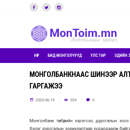
НҮҮР
БИД МОНГОЛЧУУД
УЛС ТӨР
ЭДИЙН 
МОНГОЛБАНКНААС ШИНЭЭР АЛТ,
ГАРГАЖЭЭ
2020-06-19
539
0
Монголбанк төлбөрийн хэрэгсэл, дурсгалын зоос
бэлэг дурсгалын зориулалтаар худалдаалж байгаа