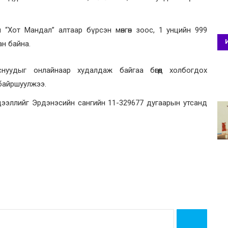
“Хот Мандал” алтаар бүрсэн мөнгөн зоос, 1 унцийн 999
ан байна.
нуудыг онлайнаар худалдаж байгаа бөгөөд холбогдох
байршуулжээ.
дээллийг Эрдэнэсийн сангийн 11-329677 дугаарын утсанд