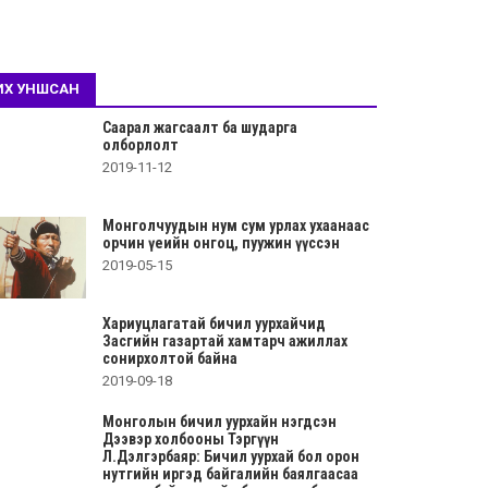
ИХ УНШСАН
Саарал жагсаалт ба шударга
олборлолт
2019-11-12
Монголчуудын нум сум урлах ухаанаас
орчин үеийн онгоц, пуужин үүссэн
2019-05-15
Хариуцлагатай бичил уурхайчид
Засгийн газартай хамтарч ажиллах
сонирхолтой байна
2019-09-18
Монголын бичил уурхайн нэгдсэн
Дээвэр холбооны Тэргүүн
Л.Дэлгэрбаяр: Бичил уурхай бол орон
нутгийн иргэд байгалийн баялгаасаа