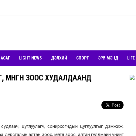
ЗАСАГ
LIGHT NEWS
ДЭЛХИЙ
СПОРТ
ЭРҮҮЛ МЭНД
LIFE
 МӨНГӨН ЗООС ХУДАЛДААНД
 судлаач, цуглуулагч, сонирхогчдын цуглуулгыг дэмжиж,
 дурсгалын алтан зоос, мөнгөн зоос, алтан гулдмайн үнийг