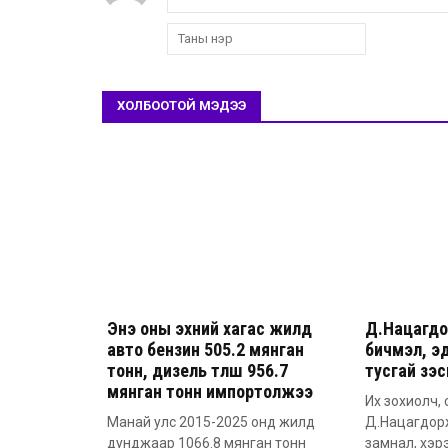
ХОЛБООТОЙ МЭДЭЭ
Энэ оны эхний хагас жилд
Д.Нацагдо
авто бензин 505.2 мянган
бичмэл, эд
тонн, дизель түлш 956.7
тусгай үзэ
мянган тонн импортолжээ
Их зохиолч, 
Манай улс 2015-2025 онд жилд
Д.Нацагдор
дунджаар 1066.8 мянган тонн
замнал, хэр