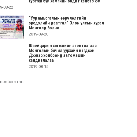
хүртэж буй хамгийн бодит хэлбэр юм
9-08-22
“Уур амьсгалын өөрчлөлтийн
эрсдэлийн даатгал” Олон улсын хурал
Монголд болно
2019-09-20
Швейцарын хөгжлийн агентлагаас
Монголын бичил уурхайн нэгдсэн
Дээвэр холбоонд автомашин
хандивлалаа
2019-08-15