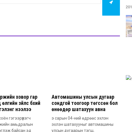
201
ржийн ховор гар
Автомашины улсын дугаар
 өлгийн зүйлс бүхий
сондгой тоогоор төгссөн бол
сгэлэнг нээлээ
өнөөдөр шатахуун авна
соён гэгээрүүлэгч
э сарын 04-ний өдрөөс эхлэн
жийн амьдралын
эхлэн шатахууныг автомашины
эглэж байсан эд
улсын дугаарын тэгш,