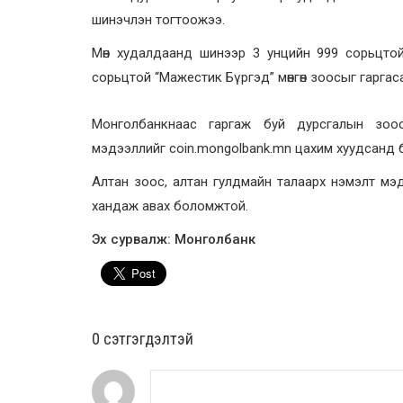
шинэчлэн тогтоожээ.
Мөн худалдаанд шинээр 3 унцийн 999 сорьцтой 
сорьцтой “Мажестик Бүргэд” мөнгөн зоосыг гаргас
Монголбанкнаас гаргаж буй дурсгалын зоос
мэдээллийг coin.mongolbank.mn цахим хуудсанд 
Алтан зоос, алтан гулдмайн талаарх нэмэлт мэ
хандаж авах боломжтой.
Эх сурвалж: Монголбанк
0 cэтгэгдэлтэй