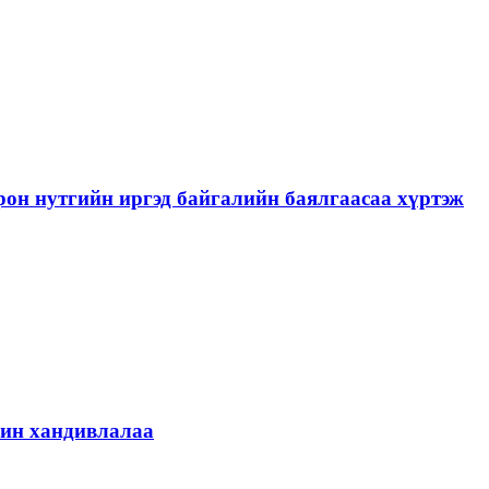
рон нутгийн иргэд байгалийн баялгаасаа хүртэж
шин хандивлалаа