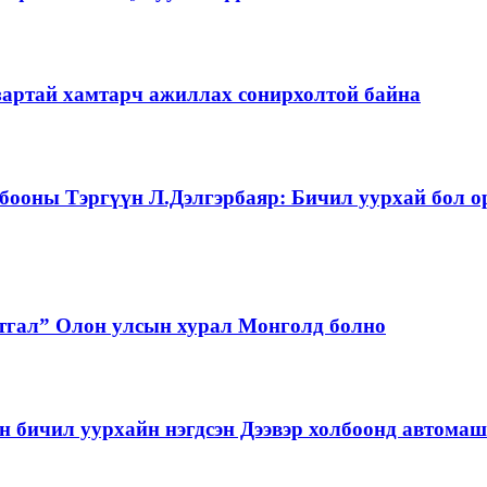
зартай хамтарч ажиллах сонирхолтой байна
бооны Тэргүүн Л.Дэлгэрбаяр: Бичил уурхай бол о
тгал” Олон улсын хурал Монголд болно
бичил уурхайн нэгдсэн Дээвэр холбоонд автома