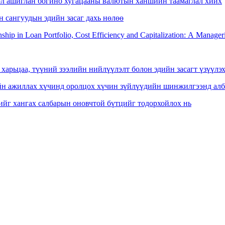
өл ашиглан богино хугацааны валютын ханшийн таамаглал хийх
 сангуудын эдийн засаг дахь нөлөө
nship in Loan Portfolio, Cost Efficiency and Capitalization: A Manag
харьцаа, түүний зээлийн нийлүүлэлт болон эдийн засагт үзүүлэ
н ажиллах хүчинд оролцох хүчин зүйлүүдийн шинжилгээнд албан
ийг хангах салбарын оновчтой бүтцийг тодорхойлох нь