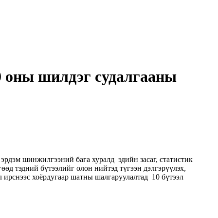
 оны шилдэг судалгааны
эрдэм шинжилгээний бага хуралд эдийн засаг, статистик
өөд тэдний бүтээлийг олон нийтэд түгээн дэлгэрүүлэх,
л ирснээс хоёрдугаар шатны шалгаруулалтад 10 бүтээл