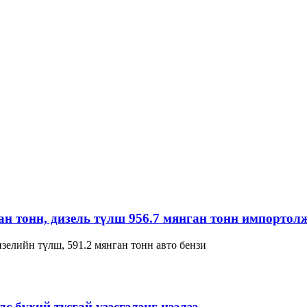
ган тонн, дизель түлш 956.7 мянган тонн импортол
зелийн түлш, 591.2 мянган тонн авто бензи
с бүхий тусгай үзэсгэлэнг нээлээ