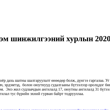
м шинжилгээний хурлын 2020
 дахь шатны шалгаруулалт өнөөдөр болж, дүнгээ гаргалаа. Уг 
ч, эрдэмтэд, болон оюутнууд судалгааны бүтээлээр оролцдог бөг
юм. Энэ жил судлаачдын ангилалд 17, оюутны ангилалд 31 бүтээ
гилал тус бүрийн эхний гурван байрт тодрууллаа.