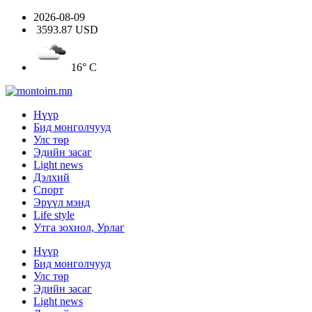
2026-08-09
3593.87 USD
16° C
Нүүр
Бид монголчууд
Улс төр
Эдийн засаг
Light news
Дэлхий
Спорт
Эрүүл мэнд
Life style
Утга зохиол, Урлаг
Нүүр
Бид монголчууд
Улс төр
Эдийн засаг
Light news