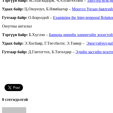
Тэргүүн байр:
М.Лхагвадорж, Ч.Алтан-Өлзий –
Твиттер өгөгд
Удаах байр:
Ц.Оюунзул, Б.Нямбаатар –
Монгол Улсын баялгийн
Гутгаар байр:
О.Боролдой –
Examining the Inter-temporal Relatio
Оюутны ангилал
Тэргүүн байр:
Б.Хүслэн –
Банкны өөрийн хөрөнгийн зохистой 
Удаах байр:
Э.Хосбаяр, Г.Төгсбилэг, Э.Тамир –
Эмэгтэйчүүдий
Гутгаар байр:
Д.Гантогтох, Б.Төгөлдөр –
Эдийн засгийн өсөлт
0 cэтгэгдэлтэй