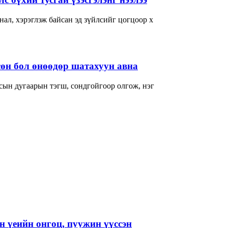
ал, хэрэглэж байсан эд зүйлсийг цогцоор х
өн бол өнөөдөр шатахуун авна
сын дугаарын тэгш, сондгойгоор олгож, нэг
 үеийн онгоц, пуужин үүссэн