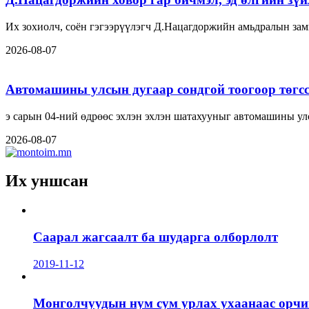
Их зохиолч, соён гэгээрүүлэгч Д.Нацагдоржийн амьдралын замн
2026-08-07
Автомашины улсын дугаар сондгой тоогоор төгсс
э сарын 04-ний өдрөөс эхлэн эхлэн шатахууныг автомашины ул
2026-08-07
Их уншсан
Саарал жагсаалт ба шударга олборлолт
2019-11-12
Монголчуудын нум сум урлах ухаанаас орчин