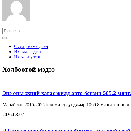
Сүүлд нэмэгдсэн
Их таалагдсан
Их хариулсан
Холбоотой мэдээ
Энэ оны эхний хагас жилд авто бензин 505.2 мян
Манай улс 2015-2025 онд жилд дунджаар 1066.8 мянган тонн ди
2026-08-07
Д.Нацагдоржийн ховор гар бичмэл, эд өлгийн зүйл