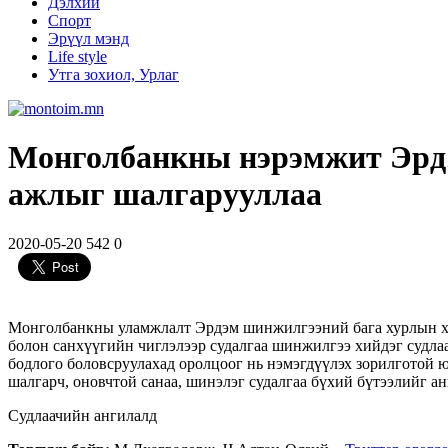
Дэлхий
Спорт
Эрүүл мэнд
Life style
Утга зохиол, Урлаг
Монголбанкны нэрэмжит Эрдэ
ажлыг шалгарууллаа
2020-05-20
542
0
Монголбанкны уламжлалт Эрдэм шинжилгээний бага хурлын хоёр
болон санхүүгийн чиглэлээр судалгаа шинжилгээ хийдэг судлаа
бодлого боловсруулахад оролцоог нь нэмэгдүүлэх зорилготой 
шалгарч, оновчтой санаа, шинэлэг судалгаа бүхий бүтээлийг ан
Судлаачийн ангилалд