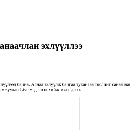
анаачлан эхлүүллээ
лүүлээд байна. Аянаа эхлүүлж байгаа тухайгаа төслийг санаачл
амжуулан Live мэдээлэл хийж мэдэгдлээ.