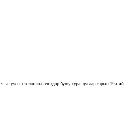
агч залуусын төлөөлөл өчигдөр буюу гуравдугаар сарын 19-ний