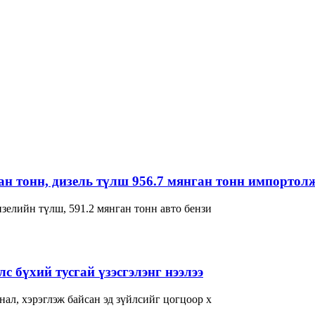
ган тонн, дизель түлш 956.7 мянган тонн импортол
зелийн түлш, 591.2 мянган тонн авто бензи
с бүхий тусгай үзэсгэлэнг нээлээ
ал, хэрэглэж байсан эд зүйлсийг цогцоор х