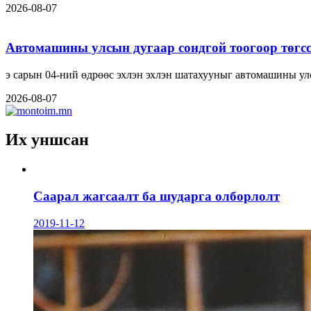
2026-08-07
Автомашины улсын дугаар сондгой тоогоор төгсс
э сарын 04-ний өдрөөс эхлэн эхлэн шатахууныг автомашины ул
2026-08-07
Их уншсан
Саарал жагсаалт ба шударга олборлолт
2019-11-12