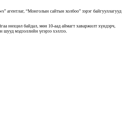
ws” агентлаг, “Монголын сайтын холбоо” зэрэг байгууллагууд
гаа нөхцөл байдал, мөн 10-аад аймагт хаваржилт хүндэрч,
эн шууд мэдээллийн үеэрээ хэллээ.