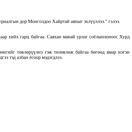
н уриалгын дор Монголдоо Хайртай аяныг эхлүүллээ.” гэлээ.
ар хийх гарц байгаа. Саяхан манай урлаг соёлынхоноос Хурд
нгийг төвлөрүүлнэ гэж төлөвлөж байгаа бөгөөд ямар нэгэн
гээ тэд албан ёсоор мэдэгдлээ.