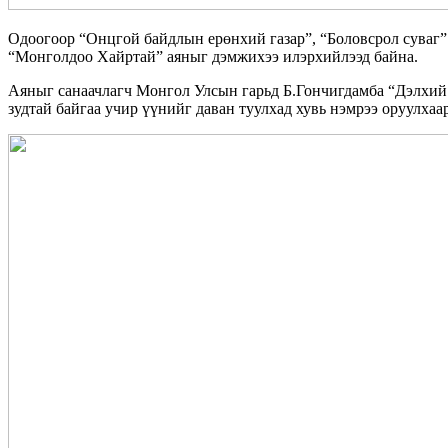
Одоогоор “Онцгой байдлын ерөнхий газар”, “Боловсрол суваг” 
“Монголдоо Хайртай” аяныг дэмжихээ илэрхийлээд байна.
Аяныг санаачлагч
Монгол Улсын гарьд Б.Гончигдамба
“Дэлхий 
зудтай байгаа учир үүнийг даван туулхад хувь нэмрээ оруулха