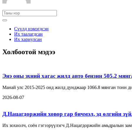
Сүүлд нэмэгдсэн
Их таалагдсан
Их хариулсан
Холбоотой мэдээ
Энэ оны эхний хагас жилд авто бензин 505.2 мян
Манай улс 2015-2025 онд жилд дунджаар 1066.8 мянган тонн ди
2026-08-07
Д.Нацагдоржийн ховор гар бичмэл, эд өлгийн зүйл
Их зохиолч, соён гэгээрүүлэгч Д.Нацагдоржийн амьдралын замн