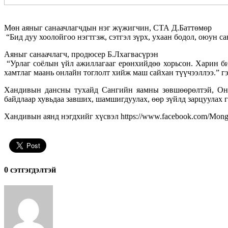
Мөн аяныг санаачлагчдын нэг
жүжигчин, СТА Д.Баттөмөр
“Бид дуу хоолойгоо нэгтгэж, сэтгэл зүрх, ухаан бодол, оюун с
Аяныг санаачлагч,
продюсер Б.Лхагвасүрэн
“Урлаг соёлын үйл ажиллагааг ерөнхийдөө хорьсон. Харин б
хамтлаг маань онлайн тоглолт хийж маш сайхан түүчээллээ.” г
Хандивын дансны тухайд Сангийн яамны зөвшөөрөлтэй, Онц
байдлаар хувьдаа завших, шамшигдуулах, өөр зүйлд зарцуулах гэ
Хандивын аянд нэгдхийг хүсвэл
https://www.facebook.com/Mong
0 cэтгэгдэлтэй