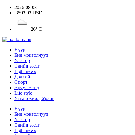
2026-08-08
3593.93 USD
26° C
Нүүр
Бид монголчууд
Улс төр
Эдийн засаг
Light news
Дэлхий
Спорт
Эрүүл мэнд
Life style
Утга зохиол, Урлаг
Нүүр
Бид монголчууд
Улс төр
Эдийн засаг
Light news