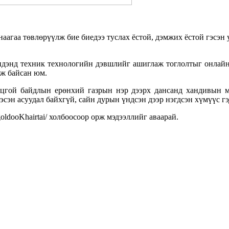
анаагаа төвлөрүүлж бие биедээ туслах ёстой, дэмжих ёстой гэсэ
идэнд техник технологийн дэвшлийг ашиглаж тоглолтыг онлайна
эж байсан юм.
гой байдлын ерөнхий газрын нэр дээрх дансанд хандивын мө
сэн асуудал байхгүй, сайн дурын үндсэн дээр нэгдсэн хүмүүс гэд
oldooKhairtai/
холбоосоор орж мэдээллийг аваарай.