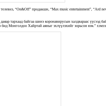
телевиз, “On&Off” продакшн, “Max music entertainment”, “Ard ne
даяар тархаад байгаа шинэ коронавирусын халдвараас үүсээд бай
ар бид Монголдоо Хайртай аяныг эхлүүлэхийг зорьсон юм.” хэмэ