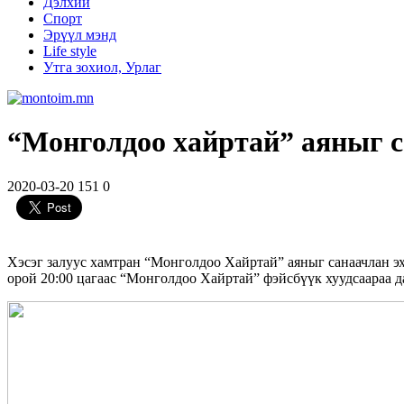
Дэлхий
Спорт
Эрүүл мэнд
Life style
Утга зохиол, Урлаг
“Монголдоо хайртай” аяныг с
2020-03-20
151
0
Хэсэг залуус хамтран “Монголдоо Хайртай” аяныг санаачлан эх
орой 20:00 цагаас “Монголдоо Хайртай” фэйсбүүк хуудсаараа д