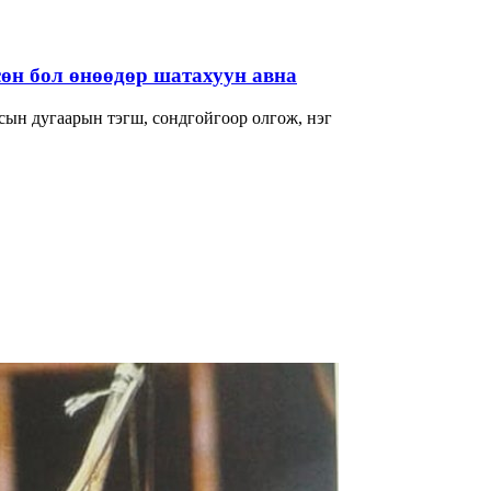
өн бол өнөөдөр шатахуун авна
сын дугаарын тэгш, сондгойгоор олгож, нэг