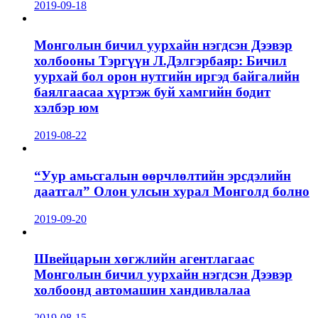
2019-09-18
Монголын бичил уурхайн нэгдсэн Дээвэр
холбооны Тэргүүн Л.Дэлгэрбаяр: Бичил
уурхай бол орон нутгийн иргэд байгалийн
баялгаасаа хүртэж буй хамгийн бодит
хэлбэр юм
2019-08-22
“Уур амьсгалын өөрчлөлтийн эрсдэлийн
даатгал” Олон улсын хурал Монголд болно
2019-09-20
Швейцарын хөгжлийн агентлагаас
Монголын бичил уурхайн нэгдсэн Дээвэр
холбоонд автомашин хандивлалаа
2019-08-15