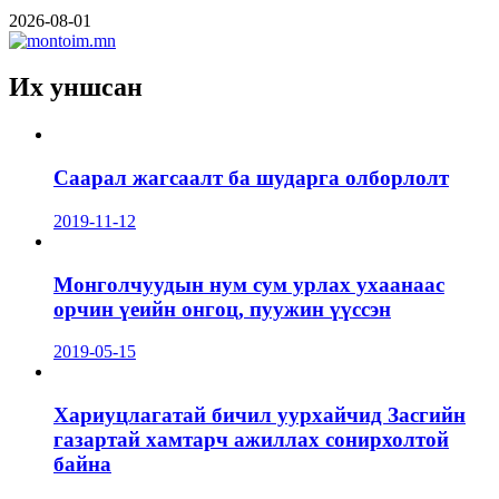
2026-08-01
Их уншсан
Саарал жагсаалт ба шударга олборлолт
2019-11-12
Монголчуудын нум сум урлах ухаанаас
орчин үеийн онгоц, пуужин үүссэн
2019-05-15
Хариуцлагатай бичил уурхайчид Засгийн
газартай хамтарч ажиллах сонирхолтой
байна