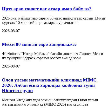
Ирэх арав хоногт цаг агаар ямар байх вэ?
2026 оны наймдугаар сарын 03-наас наймдугаар сарын 13-ныг
хүртэлх 10 хоногийн цаг агаарын урьдчилсан
2026-08-07
Месси 80 мянган евро хандивлажээ
/Kazinform/ “Интер Майами” багийн довтлогч Лионел Месси
их түймрийн дараах сэргээн босгох ажилд зори
2026-08-07
Олон улсын математикийн олимпиад MIMC
2026: Албан ёсны харилцаа холбооны түнш
Юнител групп
Монгол Улсад анх удаа зохион байгуулагдсан Олон улсын
математикийн олимпиад (MIMC 2026)-ын харилцаа