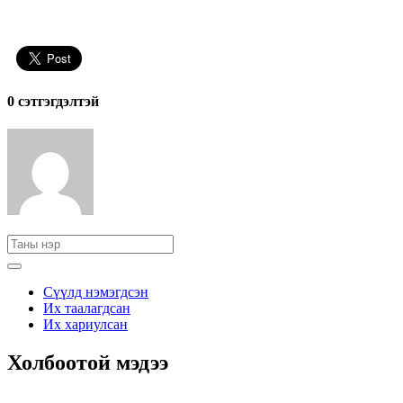
0 cэтгэгдэлтэй
Сүүлд нэмэгдсэн
Их таалагдсан
Их хариулсан
Холбоотой мэдээ