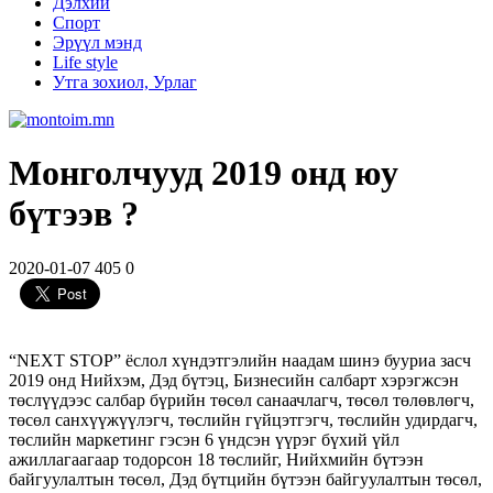
Дэлхий
Спорт
Эрүүл мэнд
Life style
Утга зохиол, Урлаг
Монголчууд 2019 онд юу
бүтээв ?
2020-01-07
405
0
“NEXT STOP” ёслол хүндэтгэлийн наадам шинэ бууриа засч
2019 онд Нийхэм, Дэд бүтэц, Бизнесийн салбарт хэрэгжсэн
төслүүдээс салбар бүрийн төсөл санаачлагч, төсөл төлөвлөгч,
төсөл санхүүжүүлэгч, төслийн гүйцэтгэгч, төслийн удирдагч,
төслийн маркетинг гэсэн 6 үндсэн үүрэг бүхий үйл
ажиллагаагаар тодорсон 18 төслийг, Нийхмийн бүтээн
байгуулалтын төсөл, Дэд бүтцийн бүтээн байгуулалтын төсөл,