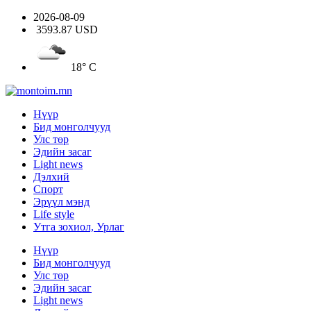
2026-08-09
3593.87 USD
18° C
Нүүр
Бид монголчууд
Улс төр
Эдийн засаг
Light news
Дэлхий
Спорт
Эрүүл мэнд
Life style
Утга зохиол, Урлаг
Нүүр
Бид монголчууд
Улс төр
Эдийн засаг
Light news