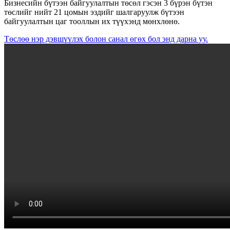
Бизнесийн бүтээн байгуулалтын төсөл гэсэн 3 бүрэн бүтэн
төслийг нийт 21 цомын эздийг шалгаруулж бүтээн
байгуулалтын цаг тооллын их түүхэнд мөнхлөнө.
Төслөө нэр дэвшүүлэх болон санал өгөх бол энд дарна уу.