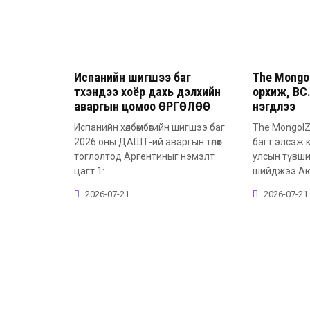
Испанийн шигшээ баг
The Mongo
түүхэндээ хоёр дахь дэлхийн
орхиж, BC
аваргын цомоо ӨРГӨЛӨӨ
нэгдлээ
Испанийн хөлбөмбөгийн шигшээ баг
The MongolZ
2026 оны ДАШТ-ий аваргын төлөөх
багт элсэж 
тоглолтод Аргентиныг нэмэлт
улсын түвши
цагт 1:
шийджээ А
2026-07-21
2026-07-21