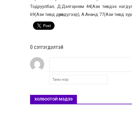
Тодруулбал, Д.Дэлгэрням 44(Ази тивдээ нэгдүгэ
69(Ази тивд дөрөвдүгээр), А.Ананд 77(Ази тивд зу
0 cэтгэгдэлтэй
ХОЛБООТОЙ МЭДЭЭ