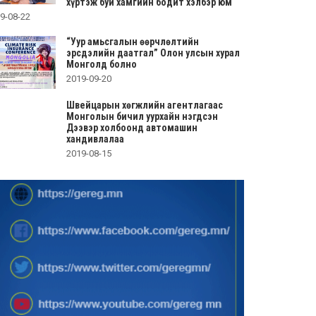
хүртэж буй хамгийн бодит хэлбэр юм
9-08-22
“Уур амьсгалын өөрчлөлтийн
эрсдэлийн даатгал” Олон улсын хурал
Монголд болно
2019-09-20
Швейцарын хөгжлийн агентлагаас
Монголын бичил уурхайн нэгдсэн
Дээвэр холбоонд автомашин
хандивлалаа
2019-08-15