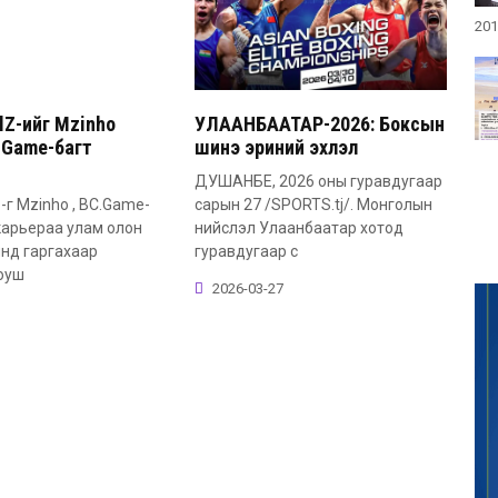
201
lZ-ийг Mzinho
УЛААНБААТАР-2026: Боксын
.Game-багт
шинэ эриний эхлэл
ДУШАНБЕ, 2026 оны гуравдугаар
-г Mzinho , BC.Game-
сарын 27 /SPORTS.tj/. Монголын
карьераа улам олон
нийслэл Улаанбаатар хотод
нд гаргахаар
гуравдугаар с
юуш
2026-03-27