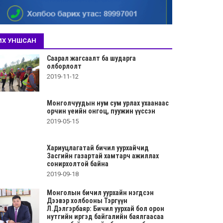
ИХ УНШСАН
Саарал жагсаалт ба шударга
олборлолт
2019-11-12
Монголчуудын нум сум урлах ухаанаас
орчин үеийн онгоц, пуужин үүссэн
2019-05-15
Хариуцлагатай бичил уурхайчид
Засгийн газартай хамтарч ажиллах
сонирхолтой байна
2019-09-18
Монголын бичил уурхайн нэгдсэн
Дээвэр холбооны Тэргүүн
Л.Дэлгэрбаяр: Бичил уурхай бол орон
нутгийн иргэд байгалийн баялгаасаа