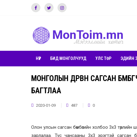
НҮҮР
БИД МОНГОЛЧУУД
УЛС ТӨР
ЭДИЙН 
МОНГОЛЫН ДӨРВӨН САГСАН БӨМБӨ
БАГТЛАА
2020-01-09
487
0
Олон улсын сагсан бөмбөгийн холбоо 3х3 төрлийн 
зарлалаа. Тус чансааны 3х3 эрэгтэй сагсан б