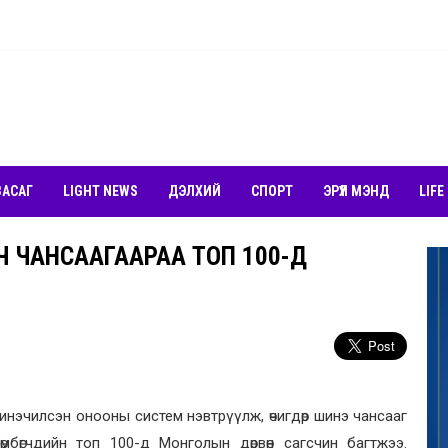
ЗАСАГ
LIGHT NEWS
ДЭЛХИЙ
СПОРТ
ЭРҮҮЛ МЭНД
LIFE
ГЧ ЧАНСААГААРАА ТОП 100-Д
шинэчилсэн онооны систем нэвтрүүлж, өчигдөр шинэ чансааг
өмбөгчдийн топ 100-д Монголын дөрвөн сагсчин багтжээ
.