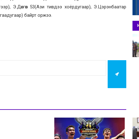
эр), Э.Дөлгөөн 53(Ази тивдээ хоёрдугаар), Э.Цэрэнбаатар
ргаадугаар) байрт оржээ.