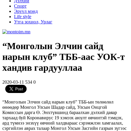
Дэлхий
Спорт
Эрүүл мэнд
Life style
Утга зохиол, Урлаг
“Монголын Элчин сайд
нарын клуб” ТББ-аас УОК-т
хандив гардууллаа
2020-03-11
534
0
“Монголын Элчин сайд нарын клуб” ТББ-ын төлөөлөл
өнөөдөр Монгол Улсын Шадар сайд, Улсын Онцгой
Комиссын дарга Ө. Энхтүвшинд бараалхан дэлхий даяар
тархаад буй Коронавирус 19 хэмээх аюулт өвчинтэй тэмцэх,
ард түмнээ энэхүү өвчний халдвараас сэрэмжлэн хамгаалах,
сэргийлэн аврах талаар Монгол Улсын Засгийн газрын зүгээс