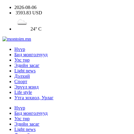
2026-08-06
3593.83 USD
24° C
Нүүр
Бид монголчууд
Улс төр
Эдийн засаг
Light news
Дэлхий
Спорт
Эрүүл мэнд
Life style
Утга зохиол, Урлаг
Нүүр
Бид монголчууд
Улс төр
Эдийн засаг
Light news