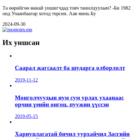
Та өөрийгөө манай уншигчдад товч танилцуулаач? -Би 1982
онд Улаанбаатар хотод төрсөн. Аав минь Бу
2024-09-30
Их уншсан
Саарал жагсаалт ба шударга олборлолт
2019-11-12
Монголчуудын нум сум урлах ухаанаас
орчин үеийн онгоц, пуужин үүссэн
2019-05-15
Хариуцлагатай бичил уурхайчид Засгийн