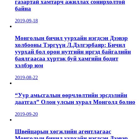
газартай хамтарч ажиллах сонирхолтой
байна
2019-09-18
Монголын бичил уурхайн нэгдсэн Дээвэр
холбооны Тэргүүн Л.Дэлгэрбаяр: Бичил
уурхай бол орон нутгийн иргэд байгалийн
баялгаасаа хүртэж буй хамгийн бодит
хэлбэр юм
2019-08-22
“Уур амьсгалын өөрчлөлтийн эрсдэлийн
даатгал” Олон улсын хурал Монголд болно
2019-09-20
Швейцарын хөгжлийн агентлагаас
Монголын бичил уурхайн нэгдсэн Дээвэр