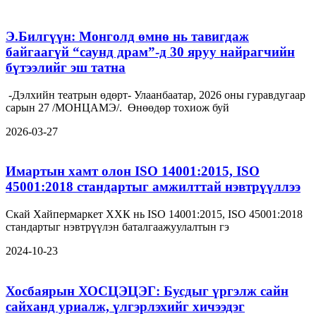
Э.Билгүүн: Монголд өмнө нь тавигдаж
байгаагүй “саунд драм”-д 30 яруу найрагчийн
бүтээлийг эш татна
-Дэлхийн театрын өдөрт- Улаанбаатар, 2026 оны гуравдугаар
сарын 27 /МОНЦАМЭ/. Өнөөдөр тохиож буй
2026-03-27
Имартын хамт олон ISO 14001:2015, ISO
45001:2018 стандартыг амжилттай нэвтрүүллээ
Скай Хайпермаркет ХХК нь ISO 14001:2015, ISO 45001:2018
стандартыг нэвтрүүлэн баталгаажуулалтын гэ
2024-10-23
Хосбаярын ХОСЦЭЦЭГ: Бусдыг үргэлж сайн
сайханд уриалж, үлгэрлэхийг хичээдэг