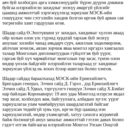
авч буй холбогдох арга хэмжээнүүдийг бүрэн дүүрэн дэмжиж
буйгаа илэрхийлсэн захидлыг энэхүү амаргүй үйлсийг
цаашид амжилттай хэрэгжүүлэхэд зориулан МЭСК-ийн
гишүүдээс чин сэтгэлийн хандив болгон өргөж буй арван сая
төгрөгийн хамт гардуулан өгөв.
Шадар сайд Ө.Энхтүвшин уг захидал, хандивыг хүлээн аваад
ойр холын олон улс гүрэнд хурдтай тархаж буй энэхүү
аюулаас хилийн чанад амьдарч сурч, ажиллаж хөдөлмөрлөж,
айлчлан зочилж, аялан зорчиж яваа монгол иргэдээ хамгаалах
талаар Монголын дипломатуудын гүйцэтгэж буй үүрэг,
гаргаж буй хүч чармайлтыг монголын төр засаг, түмэн олон
өндөр үнэлж байдгийг илэрхийлэн талархаад уг хандивыг
зориулсан үйлсэд нь зохих ёсоор ашиглах болно хэмээв.
Шадар сайдад бараалхахад МЭСК-ийн Ерөнхийлөгч,
Бригадын генерал, Элчин сайд Д. Гэрэл , дэд Ерөнхийлөгч
Элчин сайд Л.Удвал, тэргүүлэгч гишүүн Элчин сайд Х.Бэхбат
нар байлцан Коронавирус 19 анх удаа Монголд илэрсэн явдал
төр засаг, холбогдох яам, байгууллага, албадын зүгээс үүрэг
хариуцлагаа улам чамбайруулах шаардлагатай байгааг
харуулсан төдийгүй хувь хүн, иргэн бүр цаашид нэн
хариуцлагатай, өндөр ухамсартай, хатуу сахилга журамтай
байж болзошгүй аюул заналыг амжилттай гэтлэн давах болно
гэдэгт итгэж байгаагаа илэрхийлэн Монгол Улсын Онцгой