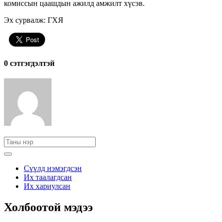
комиссын цаашдын ажилд амжилт хүсэв.
Эх сурвалж: ГХЯ
0 cэтгэгдэлтэй
Сүүлд нэмэгдсэн
Их таалагдсан
Их хариулсан
Холбоотой мэдээ