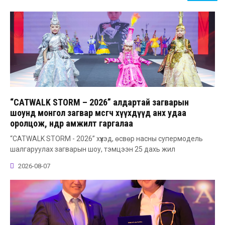
“CATWALK STORM – 2026” алдартай загварын
шоунд монгол загвар өмсөгч хүүхдүүд анх удаа
оролцож, өндөр амжилт гаргалаа
“CATWALK STORM - 2026” хүүхэд, өсвөр насны супермодель
шалгаруулах загварын шоу, тэмцээн 25 дахь жил
2026-08-07