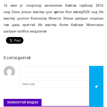
16 жил уг спортоор хичээллэж байгаа тэрбээр 2016
онд Олон улсын мастер цол хүртсэн бол ийнхүү 2020 онд Их
мастер цолтон болсноор Монгол Улсын шатрын спортын
тав дахь эрэгтэй Их мастер болж байгааг Монголын
шатрын холбоо мэдээлэв.
0 cэтгэгдэлтэй
ХОЛБООТОЙ МЭДЭЭ