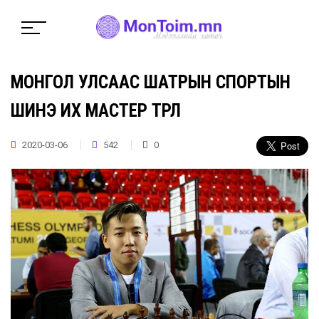
МОНГОЛ УЛСААС ШАТРЫН СПОРТЫН
ШИНЭ ИХ МАСТЕР ТӨРЛӨӨ
2020-03-06
542
0