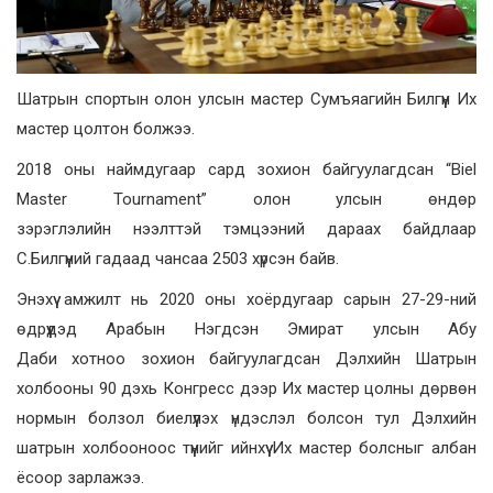
Шатрын спортын олон улсын мастер Сумъяагийн Билгүүн Их
мастер цолтон болжээ.
2018 оны наймдугаар сард зохион байгуулагдсан “Biel
Master Tournament” олон улсын өндөр
зэрэглэлийн нээлттэй тэмцээний дараах байдлаар
С.Билгүүний гадаад чансаа 2503 хүрсэн байв.
Энэхүү амжилт нь 2020 оны хоёрдугаар сарын 27-29-ний
өдрүүдэд Арабын Нэгдсэн Эмират улсын Абу
Даби хотноо зохион байгуулагдсан Дэлхийн Шатрын
холбооны 90 дэхь Конгресс дээр Их мастер цолны дөрвөн
нормын болзол биелүүлэх үндэслэл болсон тул Дэлхийн
шатрын холбооноос түүнийг ийнхүү Их мастер болсныг албан
ёсоор зарлажээ.