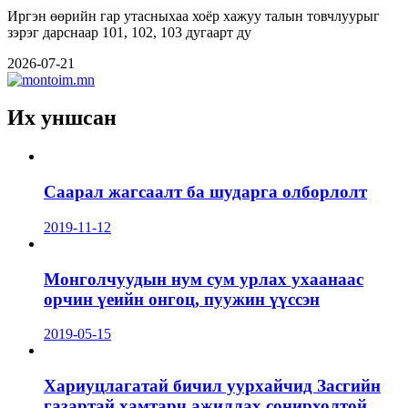
Иргэн өөрийн гар утасныхаа хоёр хажуу талын товчлуурыг
зэрэг дарснаар 101, 102, 103 дугаарт ду
2026-07-21
Их уншсан
Саарал жагсаалт ба шударга олборлолт
2019-11-12
Монголчуудын нум сум урлах ухаанаас
орчин үеийн онгоц, пуужин үүссэн
2019-05-15
Хариуцлагатай бичил уурхайчид Засгийн
газартай хамтарч ажиллах сонирхолтой