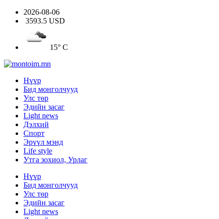
2026-08-06
3593.5 USD
15° C
Нүүр
Бид монголчууд
Улс төр
Эдийн засаг
Light news
Дэлхий
Спорт
Эрүүл мэнд
Life style
Утга зохиол, Урлаг
Нүүр
Бид монголчууд
Улс төр
Эдийн засаг
Light news