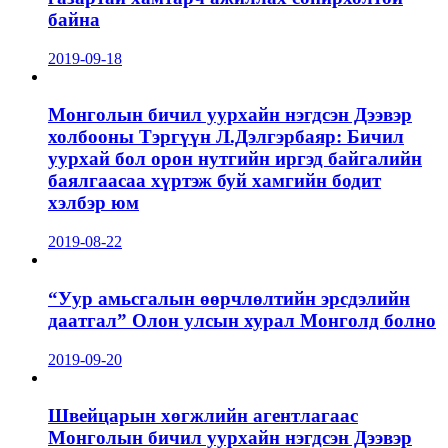
байна
2019-09-18
Монголын бичил уурхайн нэгдсэн Дээвэр
холбооны Тэргүүн Л.Дэлгэрбаяр: Бичил
уурхай бол орон нутгийн иргэд байгалийн
баялгаасаа хүртэж буй хамгийн бодит
хэлбэр юм
2019-08-22
“Уур амьсгалын өөрчлөлтийн эрсдэлийн
даатгал” Олон улсын хурал Монголд болно
2019-09-20
Швейцарын хөгжлийн агентлагаас
Монголын бичил уурхайн нэгдсэн Дээвэр