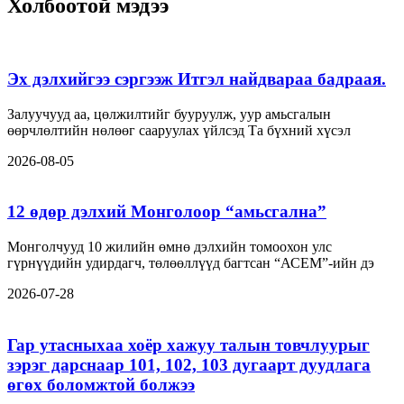
Холбоотой мэдээ
Эх дэлхийгээ сэргээж Итгэл найдвараа бадраая.
Залуучууд аа, цөлжилтийг бууруулж, уур амьсгалын
өөрчлөлтийн нөлөөг сааруулах үйлсэд Та бүхний хүсэл
2026-08-05
12 өдөр дэлхий Монголоор “амьсгална”
Монголчууд 10 жилийн өмнө дэлхийн томоохон улс
гүрнүүдийн удирдагч, төлөөллүүд багтсан “АСЕМ”-ийн дэ
2026-07-28
Гар утасныхаа хоёр хажуу талын товчлуурыг
зэрэг дарснаар 101, 102, 103 дугаарт дуудлага
өгөх боломжтой болжээ