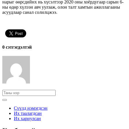
нарыг өөрсдийнх нь хүсэлтээр 2020 оны хоёрдугаар сарын 6-
ны өдөр хүлээн авч уулзаж, олон талт хамтын ажиллагааны
асуудлаар санал солилцжээ.
0 cэтгэгдэлтэй
Сүүлд нэмэгдсэн
Их таалагдсан
Их хариулсан