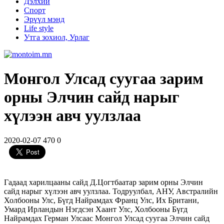
Дэлхий
Спорт
Эрүүл мэнд
Life style
Утга зохиол, Урлаг
Монгол Улсад суугаа зарим
орны Элчин сайд нарыг
хүлээн авч уулзлаа
2020-02-07
470
0
Гадаад харилцааны сайд Д.Цогтбаатар зарим орны Элчин
сайд нарыг хүлээн авч уулзлаа. Тодруулбал, АНУ, Австралийн
Холбооны Улс, Бүгд Найрамдах Франц Улс, Их Британи,
Умард Ирландын Нэгдсэн Хаант Улс, Холбооны Бүгд
Найрамдах Герман Улсаас Монгол Улсад суугаа Элчин сайд