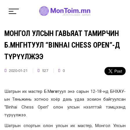
МОНГОЛ УЛСЫН ГАВЬЯАТ ТАМИРЧИН
Б.МӨНГӨНТУУЛ “BINHAI CHESS OPEN”-Д
ТҮРҮҮЛЖЭЭ
2020-01-21
527
0
Шатрын их мастер Б.Мөнгөнтуул энэ сарын 12-18-нд БНХАУ-
ын Тяньжинь хотноо хоёр дахь удаа зохион байгуулсан
“Binhai Chess Open” олон улсын нээлттэй тэмцээнд
түрүүлжээ.
Шатрын спортын олон улсын их мастер, Монгол Улсын