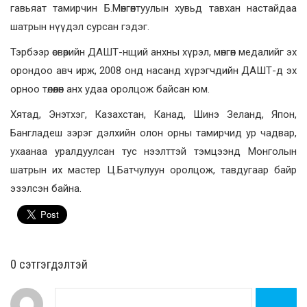
гавьяат тамирчин Б.Мөнгөнтуулын хувьд тавхан настайдаа
шатрын нүүдэл сурсан гэдэг.
Тэрбээр өсвөрийн ДАШТ-нщий анхны хүрэл, мөнгөн медалийг эх
орондоо авч ирж, 2008 онд насанд хүрэгчдийн ДАШТ-д эх
орноо төлөөлөн анх удаа оролцож байсан юм.
Хятад, Энэтхэг, Казахстан, Канад, Шинэ Зеланд, Япон,
Бангладеш зэрэг дэлхийн олон орны тамирчид ур чадвар,
ухаанаа уралдуулсан тус нээлттэй тэмцээнд Монголын
шатрын их мастер Ц.Батчулуун оролцож, тавдугаар байр
эзэлсэн байна.
0 cэтгэгдэлтэй