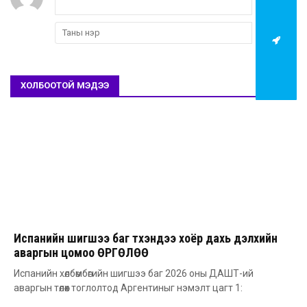
ХОЛБООТОЙ МЭДЭЭ
Испанийн шигшээ баг түүхэндээ хоёр дахь дэлхийн
аваргын цомоо ӨРГӨЛӨӨ
Испанийн хөлбөмбөгийн шигшээ баг 2026 оны ДАШТ-ий
аваргын төлөөх тоглолтод Аргентиныг нэмэлт цагт 1: