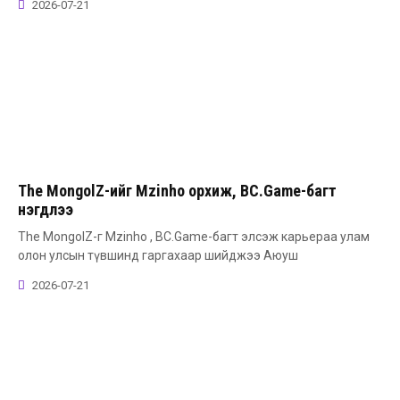
2026-07-21
The MongolZ-ийг Mzinho орхиж, BC.Game-багт
нэгдлээ
The MongolZ-г Mzinho , BC.Game-багт элсэж карьераа улам
олон улсын түвшинд гаргахаар шийджээ Аюуш
2026-07-21