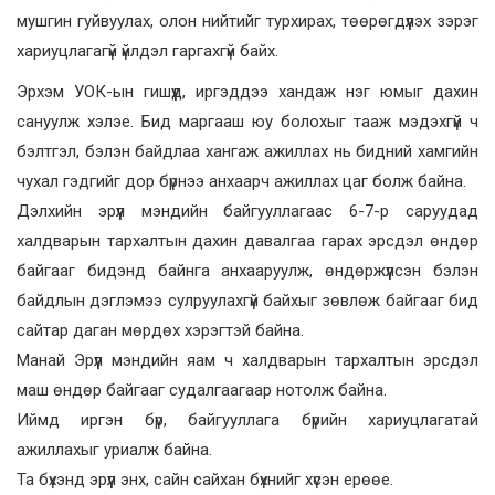
мушгин гуйвуулах, олон нийтийг турхирах, төөрөгдүүлэх зэрэг
хариуцлагагүй үйлдэл гаргахгүй байх.
Эрхэм УОК-ын гишүүд, иргэддээ хандаж нэг юмыг дахин
сануулж хэлэе. Бид маргааш юу болохыг тааж мэдэхгүй ч
бэлтгэл, бэлэн байдлаа хангаж ажиллах нь бидний хамгийн
чухал гэдгийг дор бүрнээ анхаарч ажиллах цаг болж байна.
Дэлхийн эрүүл мэндийн байгууллагаас 6-7-р саруудад
халдварын тархалтын дахин давалгаа гарах эрсдэл өндөр
байгааг бидэнд байнга анхааруулж, өндөржүүлсэн бэлэн
байдлын дэглэмээ сулруулахгүй байхыг зөвлөж байгааг бид
сайтар даган мөрдөх хэрэгтэй байна.
Манай Эрүүл мэндийн яам ч халдварын тархалтын эрсдэл
маш өндөр байгааг судалгаагаар нотолж байна.
Иймд иргэн бүр, байгууллага бүрийн хариуцлагатай
ажиллахыг уриалж байна.
Та бүхэнд эрүүл энх, сайн сайхан бүхнийг хүсэн ерөөе.