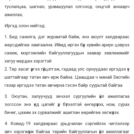
туслалцаа, шагнал, урамшуулал олгоход онцгой анхаарч
ажиллах;
Иргэд олон нийтэд:
1. Бид сахилга, дэг журамтай байж, энэ аюулт халдвараас
өөрсдийгөө хамгаална. Иймд иргэн бүр хувийн ариун цэврээ
сахиж, мэргэжлийн байгууллагуудын заавар зөвлөмжийг
хатуу мөрдөх хэрэгтэй.
2. Төр засаг үүргээ гүйцэтгэж, гадаад улс орнуудаас иргэдээ үе
шаттайгаар татан авч ирж байна. Цаашдаа ч манай Засгийн
газар иргэдээ татан авчирна гэсэн байр суурьтай байгаа.
3. Оюутан, залуучууд хичээл сургуулийн үйл ажиллагаа
зогссон энэ үед цагийг үр бүтээлтэй өнгөрүүлэх, ном, сурах
бичиг, цахим эх сурвалжийг ашиглан өөрийгөө хөгжүүлэх.
4. Ковид-19 халдвараас урьдчилан сэргийлэх чиглэлээр
авч хэрэгжүүлж байгаа төрийн байгууллагын үйл ажиллагааг