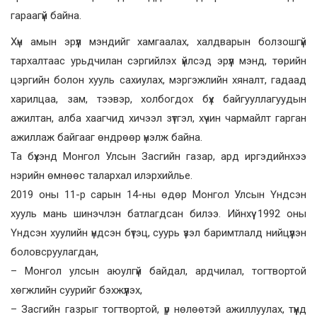
гараагүй байна.
Хүн амын эрүүл мэндийг хамгаалах, халдварын болзошгүй
тархалтаас урьдчилан сэргийлэх үйлсэд эрүүл мэнд, төрийн
цэргийн болон хууль сахиулах, мэргэжлийн хяналт, гадаад
харилцаа, зам, тээвэр, холбогдох бүх байгууллагуудын
ажилтан, алба хаагчид хичээл зүтгэл, хүчин чармайлт гарган
ажиллаж байгааг өндрөөр үнэлж байна.
Та бүхэнд Монгол Улсын Засгийн газар, ард иргэдийнхээ
нэрийн өмнөөс талархал илэрхийлье.
2019 оны 11-р сарын 14-ны өдөр Монгол Улсын Үндсэн
хууль мань шинэчлэн батлагдсан билээ. Ийнхүү 1992 оны
Үндсэн хуулийн үндсэн бүтэц, суурь үзэл баримтлалд нийцүүлэн
боловсруулагдан,
– Монгол улсын аюулгүй байдал, ардчилал, тогтвортой
хөгжлийн суурийг бэхжүүлэх,
– Засгийн газрыг тогтвортой, үр нөлөөтэй ажиллуулах, түүнд