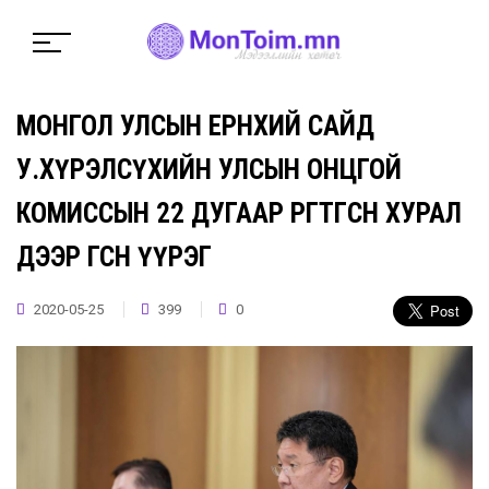
МОНГОЛ УЛСЫН ЕРӨНХИЙ САЙД
У.ХҮРЭЛСҮХИЙН УЛСЫН ОНЦГОЙ
КОМИССЫН 22 ДУГААР ӨРГӨТГӨСӨН ХУРАЛ
ДЭЭР ӨГСӨН ҮҮРЭГ
2020-05-25
399
0