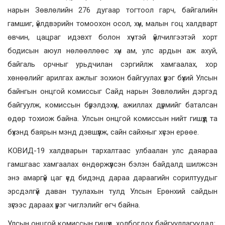
нарын Зөвлөлийн 276 дугаар тогтоол гарч, байгалийн
гамшиг, үйлдвэрийн томоохон осол, хүн, малын гоц халдварт
өвчин, цацраг идэвхт болон хүчтэй үйлчилгээтэй хорт
бодисын аюул нөлөөллөөс хүн ам, улс ардын аж ахуй,
байгаль орчныг урьдчилан сэргийлж хамгаалах, хор
хөнөөлийг арилгах ажлыг зохион байгуулах үүрэг бүхий Улсын
байнгын онцгой комиссыг Сайд нарын Зөвлөлийн дэргэд
байгуулж, комиссын бүрэлдэхүүн, ажиллах дүрмийг баталсан
өдөр тохиож байна. Улсын онцгой комиссын нийт гишүүд та
бүхэнд баярын мэнд дэвшүүлж, сайн сайхныг хүсэн ерөөе.
КОВИД-19 халдварын тархалтаас улбаалан улс даяараа
гамшгаас хамгаалах өндөржүүлсэн бэлэн байдалд шилжсэн
энэ амаргүй цаг үед бидэнд дараа дараагийн сорилтуудыг
эрсдэлгүй даван туулахын тулд Улсын Ерөнхий сайдын
зүгээс дараах үүрэг чиглэлийг өгч байна.
Улсын онцгой комиссын гишүүд, холбогдох байгууллагуудад: