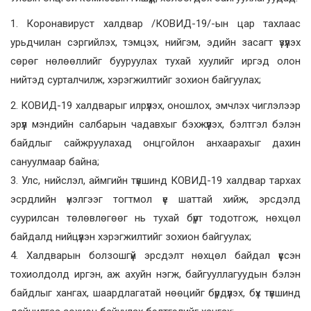
1. Коронавируст халдвар /КОВИД-19/-ын цар тахлаас
урьдчилан сэргийлэх, тэмцэх, нийгэм, эдийн засагт үзүүлэх
сөрөг нөлөөллийг бууруулах тухай хуулийг иргэд олон
нийтэд сурталчилж, хэрэгжилтийг зохион байгуулах;
2. КОВИД-19 халдварыг илрүүлэх, оношлох, эмчлэх чиглэлээр
эрүүл мэндийн салбарын чадавхыг бэхжүүлэх, бэлтгэл бэлэн
байдлыг сайжруулахад онцгойлон анхаарахыг дахин
сануулмаар байна;
3. Улс, нийслэл, аймгийн түвшинд КОВИД-19 халдвар тархах
эсрдлийн үнэлгээг тогтмол үе шаттай хийж, эрсдэлд
суурилсан төлөвлөгөөг нь тухай бүрт тодотгож, нөхцөл
байдалд нийцүүлэн хэрэгжилтийг зохион байгуулах;
4. Халдварын болзошгүй эрсдэлт нөхцөл байдал үүссэн
тохиолдолд иргэн, аж ахуйн нэгж, байгууллагуудын бэлэн
байдлыг хангах, шаардлагатай нөөцийг бүрдүүлэх, бүх түвшинд