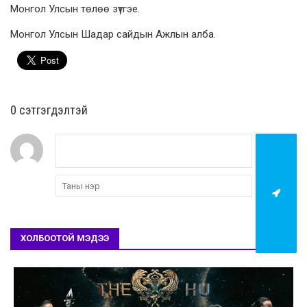
Монгол Улсын төлөө зүтгэе.
Монгол Улсын Шадар сайдын Ажлын алба.
0 cэтгэгдэлтэй
ХОЛБООТОЙ МЭДЭЭ