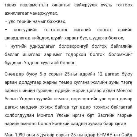
тавих парламентын хяналтыг сайжруулж хууль тогтоох
ажиллагааг чанаржуулах,
– улс төрийн намыг бэхжүүлэх,
– сонгуулийн тогтолцоог иргэний сонгох эрхийн
шаардлагад нийцүүлэх, шүүхийг хараат бус, шударга болгох,
– нутгийн удирдлагыг боловсронгуй болгох, байгалийн
баялаг ашиглах зарчмыг тодорхой болгох боломжийг
бүрдүүлсэн Үндсэн хуультай болсон.
Өнөөдөр буюу 5-р сарын 25-ны өдрийн 12 цагаас буюу
арван долдугаар жарны төмөр хулгана жилийн зуны тэргүүн
сарын шинийн гуравны өдрийн морин цагаас эхлэн Монгол
Улсын Үндсэн хуулийн нэмэлт, өөрчлөлтийг улс орон даяар
дагаж мөрдөж эхэлж байгаа түүхт өдөр тохиож байгаатай
холбогдуулан Монгол Улсын иргэн бүрт Засгийн газрын
нэрийн өмнөөс болон Ерөнхий сайдын хувиар баяр хүргэе.
Мөн 1990 оны 5 дугаар сарын 25-ны өдөр БНМАУ-ын Сайд