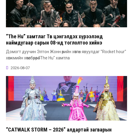
“The Hu” хамтлаг Төв цэнгэлдэх хүрээлэнд
наймдугаар сарын 08-нд тоглолтоо хийнэ
Домогт дуучин Элтон Жонн өөрийн хөтлөн явуулдаг "Rocket hour"
хөгжмийн хөтөлбөрөөрөө "The Hu" хамтла
2026-08-07
“CATWALK STORM – 2026” алдартай загварын