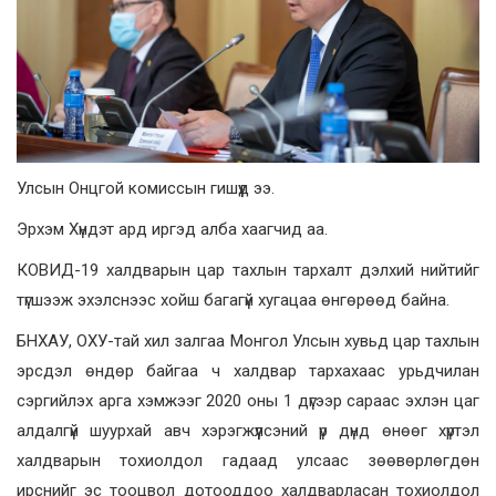
Улсын Онцгой комиссын гишүүд ээ.
Эрхэм Хүндэт ард иргэд алба хаагчид аа.
КОВИД-19 халдварын цар тахлын тархалт дэлхий нийтийг
түгшээж эхэлснээс хойш багагүй хугацаа өнгөрөөд байна.
БНХАУ, ОХУ-тай хил залгаа Монгол Улсын хувьд цар тахлын
эрсдэл өндөр байгаа ч халдвар тархахаас урьдчилан
сэргийлэх арга хэмжээг 2020 оны 1 дүгээр сараас эхлэн цаг
алдалгүй шуурхай авч хэрэгжүүлсэний үр дүнд өнөөг хүртэл
халдварын тохиолдол гадаад улсаас зөөвөрлөгдөн
ирснийг эс тооцвол дотооддоо халдварласан тохиолдол