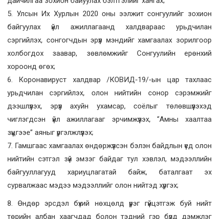
дайчилгаа зохион байуулах бэлтгэлийг хангах;
5. Улсын Их Хурлын 2020 оны ээлжит сонгуулийг зохион
байгуулах үйл ажиллагаанд халдвараас урьдчилан
сэргийлэх, сонгогчдын эрүүл мэндийг хамгаалах зорилгоор
холбогдох заавар, зөвлөмжийг Сонгуулийн ерөнхий
хороонд өгөх;
6. Коронавируст халдвар /КОВИД-19/-ын цар тахлаас
урьдчилан сэргийлэх, олон нийтийн сонор сэрэмжийг
дээшлүүлэх, эрүүл ахуйн ухамсар, соёлыг төлөвшүүлэхэд
чиглэгдсэн үйл ажиллагааг эрчимжүүлэх, “Амны хаалтаа
зүүцгээе” аяныг үргэлжлүүлэх;
7. Гамшгаас хамгаалах өндөржүүлсэн бэлэн байдлын үед олон
нийтийн сэтгэл зүй эмзэг байдаг тул хэвлэл, мэдээллийн
байгууллагууд хариуцлагатай байж, баталгаат эх
сурвалжаас мэдээ мэдээллийг олон нийтэд хүргэх;
8. Өндөр эрсдэл бүхий нөхцөлд үүрэг гүйцэтгэж буй нийт
төрийн албан хаагчдад болон тэдний гэр бүлд дэмжлэг