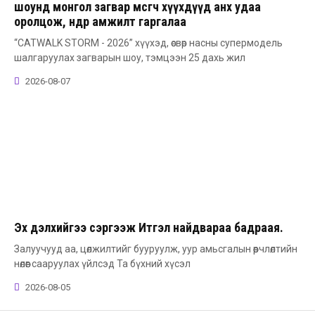
шоунд монгол загвар өмсөгч хүүхдүүд анх удаа
оролцож, өндөр амжилт гаргалаа
“CATWALK STORM - 2026” хүүхэд, өсвөр насны супермодель
шалгаруулах загварын шоу, тэмцээн 25 дахь жил
2026-08-07
Эх дэлхийгээ сэргээж Итгэл найдвараа бадраая.
Залуучууд аа, цөлжилтийг бууруулж, уур амьсгалын өөрчлөлтийн
нөлөөг сааруулах үйлсэд Та бүхний хүсэл
2026-08-05