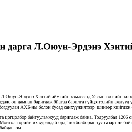
 дарга Л.Оюун-Эрдэнэ Хэнтий
га Л.Оюун-Эрдэнэ Хэнтий аймгийн хэмжээнд Улсын төсвийн хөрө
гагдаж, он дамнан баригдаж бйагаа барилга гүйцэтгэлийн ажлуу
лбогдуулан АХБ-ны болон бусад санхүүжилтээр шинээр хийгдэж б
га цогцолбор байгууламжууд баригдаж байна. Тодруулбал 1206 о
Монгол төрийн их хуралдай орд” цогболборыг тус газарт нь бай
 байдаг юм.