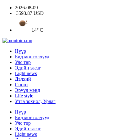
2026-08-09
3593.87 USD
14° C
Нүүр
Бид монголчууд
Улс төр
Эдийн засаг
Light news
Дэлхий
Спорт
Эрүүл мэнд
Life style
Утга зохиол, Урлаг
Нүүр
Бид монголчууд
Улс төр
Эдийн засаг
Light news