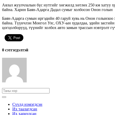
Аялал жуулчлалын бүс нутгийг хөгжилд хөтлөх 250 км хатуу х
байна. Харин Баян-Адарга Дадал сумыг холбосон Онон голын 1
Баян-Адарга сумын иргэдийн 40 гаруй хувь нь Онон голынхоо х
байна. Түүнчлэн Монгол Улс, ОХУ-ын худалдаа, эдийн засгийн
цогцолборууд, түүнийг холбох авто замын трассын нэвтрэлт гү
0 cэтгэгдэлтэй
Сүүлд нэмэгдсэн
Их таалагдсан
Их хариулсан