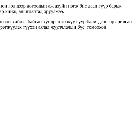
он гол дээр дотоодын аж ахуйн нэгж бие даан гүүр барьж
ар хийж, ашиглалтад оруулжээ.
лгөөн хийдэг байсан хүндрэл энэхүү гүүр баригдсанаар арилсан
эрэгжүүлэх түүхэн аялал жуулчлалын бүс, томоохон