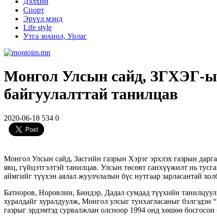
Дэлхий
Спорт
Эрүүл мэнд
Life style
Утга зохиол, Урлаг
Монгол Улсын сайд, ЗГХЭГ-ын
байгуулалттай танилцав
2020-06-18
534
0
Монгол Улсын сайд, Засгийн газрын Хэрэг эрхлэх газрын дар
явц, гүйцэтгэлтэй танилцав. Улсын төсөвт санхүүжилт нь тус
аймгийг түүхэн аялал жуулчлалын бүс нутгаар зарласантай хо
Батноров, Норовлин, Биндэр, Дадал сумдад түүхийн танилцуул
хуралдайг хуралдуулж, Монгол улсыг тунхагласаныг бэлгэдэн “
газрыг эрдэмтэд сурвалжлан олсноор 1994 онд хөшөө босгосон