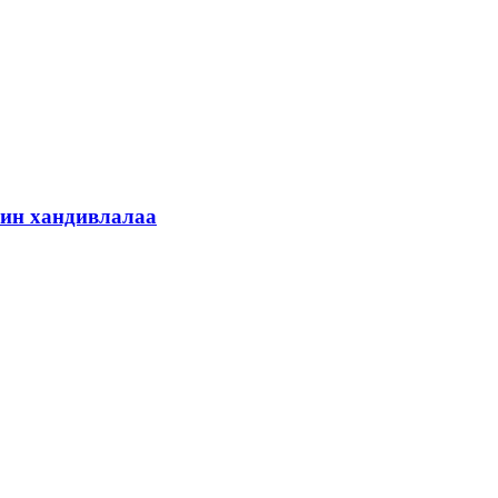
шин хандивлалаа