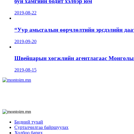
буй хамгийн бодит хэлбэр юм
2019-08-22
“Уур амьсгалын өөрчлөлтийн эрсдэлийн даа
2019-09-20
Швейцарын хөгжлийн агентлагаас Монголын 
2019-08-15
Бидний тухай
Сурталчилгаа байршуулах
Холбоо барих