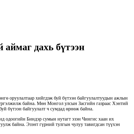
 аймаг дахь бүтээн
нгө оруулалтаар хийгдэж буй бүтээн байгуулалтуудын ажлын
д үргэлжилж байна. Мөн Монгол улсын Засгийн газраас Хэнтий
уй бүтээн байгуулалт ч сумдад өрнөж байна.
нд одоогийн Биндэр сумын нутагт эзэн Чингис хаан их
гуулж байна. Эзэнт гүрний тулгын чулуу тавигдсан түүхэн