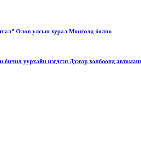
тгал” Олон улсын хурал Монголд болно
бичил уурхайн нэгдсэн Дээвэр холбоонд автома