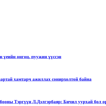
 үеийн онгоц, пуужин үүссэн
зартай хамтарч ажиллах сонирхолтой байна
бооны Тэргүүн Л.Дэлгэрбаяр: Бичил уурхай бол о