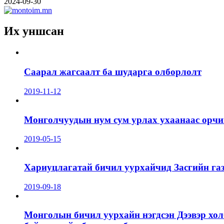
2024-09-30
Их уншсан
Саарал жагсаалт ба шударга олборлолт
2019-11-12
Монголчуудын нум сум урлах ухаанаас орчин
2019-05-15
Хариуцлагатай бичил уурхайчид Засгийн га
2019-09-18
Монголын бичил уурхайн нэгдсэн Дээвэр хол