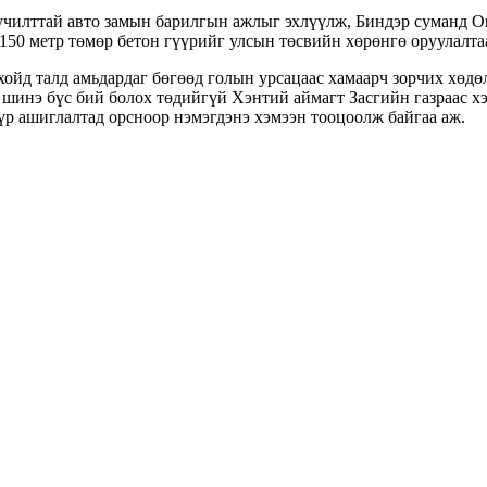
училттай авто замын барилгын ажлыг эхлүүлж, Биндэр суманд Он
50 метр төмөр бетон гүүрийг улсын төсвийн хөрөнгө оруулалта
ойд талд амьдардаг бөгөөд голын урсацаас хамаарч зорчих хөдө
 шинэ бүс бий болох төдийгүй Хэнтий аймагт Засгийн газраас х
үр ашиглалтад орсноор нэмэгдэнэ хэмээн тооцоолж байгаа аж.