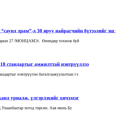
“саунд драм”-д 30 яруу найрагчийн бүтээлийг эш 
р сарын 27 /МОНЦАМЭ/. Өнөөдөр тохиож буй
018 стандартыг амжилттай нэвтрүүллээ
андартыг нэвтрүүлэн баталгаажуулалтын гэ
нд уриалж, үлгэрлэхийг хичээдэг
гчдад товч танилцуулаач? -Би 1982 онд Улаанбаатар хотод төрсөн. Аав минь Бу