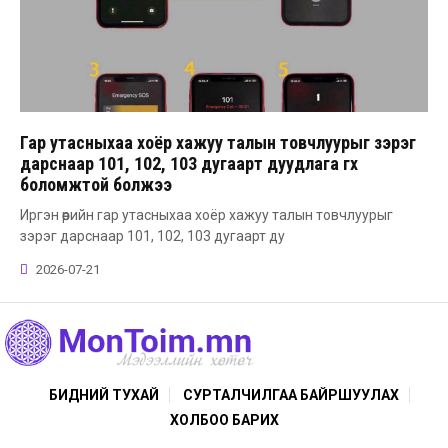
Гар утасныхаа хоёр хажуу талын товчлуурыг зэрэг
дарснаар 101, 102, 103 дугаарт дуудлага өгөх
боломжтой болжээ
Иргэн өөрийн гар утасныхаа хоёр хажуу талын товчлуурыг
зэрэг дарснаар 101, 102, 103 дугаарт ду
2026-07-21
БИДНИЙ ТУХАЙ
СУРТАЛЧИЛГАА БАЙРШУУЛАХ
ХОЛБОО БАРИХ