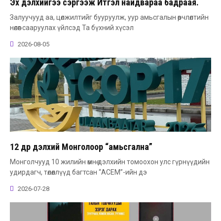
Эх дэлхийгээ сэргээж Итгэл найдвараа бадраая.
Залуучууд аа, цөлжилтийг бууруулж, уур амьсгалын өөрчлөлтийн
нөлөөг сааруулах үйлсэд Та бүхний хүсэл
2026-08-05
12 өдөр дэлхий Монголоор “амьсгална”
Монголчууд 10 жилийн өмнө дэлхийн томоохон улс гүрнүүдийн
удирдагч, төлөөллүүд багтсан “АСЕМ”-ийн дэ
2026-07-28