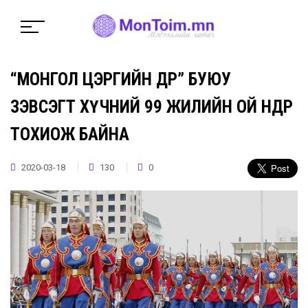
“МОНГОЛ ЦЭРГИЙН ӨДӨР” БУЮУ
ЗЭВСЭГТ ХҮЧНИЙ 99 ЖИЛИЙН ОЙ ӨНӨӨДӨР
ТОХИОЖ БАЙНА
2020-03-18
130
0