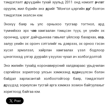
тэмдэглэлт өдрүүдийн тухай хуульд 2011 онд нэмэлт өөрчлөлт
оруулж, жил бүрийн энэ өдрийг “Монгол цэргийн өдөр” болгон
тэмдэглэж эхэлсэн юм.
Энэхүү баяр нь улс орныхоо тусгаар тогтнол, ард
түмнийхээ эрх чөлөөг хамгаалан тэмцсэн түүх, үе үеийн эх
орончид, цэрэг дайчдынхаа гавьяат үйлсээр бахархах, өсвөр,
залуу үеийн эх оронч сэтгэлийг нь дэврээх, эх орноо гэсэн
хүсэл эрмэлзэл, хайрлан хамгаалах үзэл бодлоор
цэнэглэхэд үлгэр дуурайл үзүүлэх чухал ач холбогдолтой.
Энэ жилийн тухайд коронавирусний халдвараас урьдчилан
сэргийлэх зорилгоор улсын хэмжээнд өндөржүүлсэн бэлэн
байдал зарласантай холбоотойгоор баяр, тэмдэглэлт
өдрүүдэд зориулсан тусгай арга хэмжээ зохион байгуулахыг
хориглоод байгаа юм.