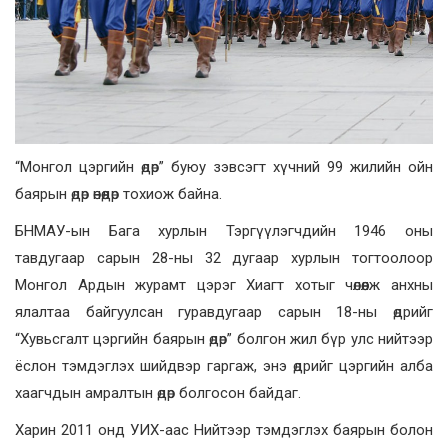
“Монгол цэргийн өдөр” буюу зэвсэгт хүчний 99 жилийн ойн
баярын өдөр өнөөдөр тохиож байна.
БНМАУ-ын Бага хурлын Тэргүүлэгчдийн 1946 оны
тавдугаар сарын 28-ны 32 дугаар хурлын тогтоолоор
Монгол Ардын журамт цэрэг Хиагт хотыг чөлөөлж анхны
ялалтаа байгуулсан гуравдугаар сарын 18-ны өдрийг
“Хувьсгалт цэргийн баярын өдөр” болгон жил бүр улс нийтээр
ёслон тэмдэглэх шийдвэр гаргаж, энэ өдрийг цэргийн алба
хаагчдын амралтын өдөр болгосон байдаг.
Харин 2011 онд УИХ-аас Нийтээр тэмдэглэх баярын болон