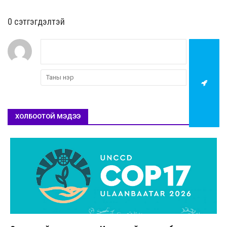
0 cэтгэгдэлтэй
ХОЛБООТОЙ МЭДЭЭ