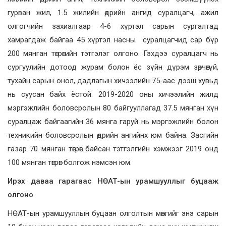
гурван жил, 1.5 жилийн өдрийн ангид суралцагч, ажил
олгогчийн захиалгаар 4-6 хүртэл сарын сургалтад
хамрагдаж байгаа 45 хүртэл насны суралцагчид сар бүр
200 мянган төгрөгийн тэтгэлэг олгоно. Гэхдээ суралцагч нь
сургуулийн дотоод журам болон ёс зүйн дүрэм зөрчөөгүй,
тухайн сарын онол, дадлагын хичээлийн 75-аас дээш хувьд
нь суусан байх ёстой. 2019-2020 оны хичээлийн жилд
мэргэжлийн боловсролын 80 байгууллагад 37.5 мянган хүн
суралцаж байгаагийн 36 мянга гаруй нь мэргэжлийн болон
техникийн боловсролын өдрийн ангийнх юм байна. Засгийн
газар 70 мянган төгрөг байсан тэтгэлгийн хэмжээг 2019 онд
100 мянган төгрөг болгож нэмсэн юм.
Ирэх даваа гарагаас НӨАТ-ын урамшууллыг буцааж
олгоно
НӨАТ-ын урамшууллын буцаан олголтын мөнгийг энэ сарын