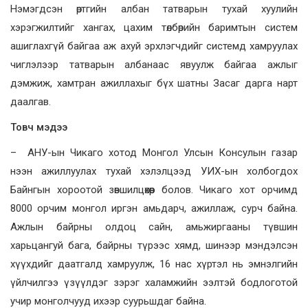
Нэмэгдсэн өртгийн албан татварын тухай хуулийн
хэрэгжилтийг хангах, цахим төлбөрийн баримтын систем
ашиглахгүй байгаа аж ахуй эрхлэгчдийг системд хамруулах
чиглэлээр татварын албанаас явуулж байгаа ажлыг
дэмжиж, хамтран ажиллахыг бүх шатны Засаг дарга нарт
даалгав.
Товч мэдээ
– АНУ-ын Чикаго хотод Монгол Улсын Консулын газар
нээн ажиллуулах тухай хэлэлцээд УИХ-ын холбогдох
Байнгын хороотой зөвшилцөхөөр болов. Чикаго хот орчимд
8000 орчим монгол иргэн амьдарч, ажиллаж, сурч байна.
Ажлын байрны олдоц сайн, амьжиргааны түвшин
харьцангуй бага, байрны түрээс хямд, шинээр мэндэлсэн
хүүхдийг даатгалд хамруулж, 16 нас хүртэл нь эмнэлгийн
үйлчилгээ үзүүлдэг зэрэг халамжийн ээлтэй бодлоготой
учир монголчууд ихээр суурьшдаг байна.