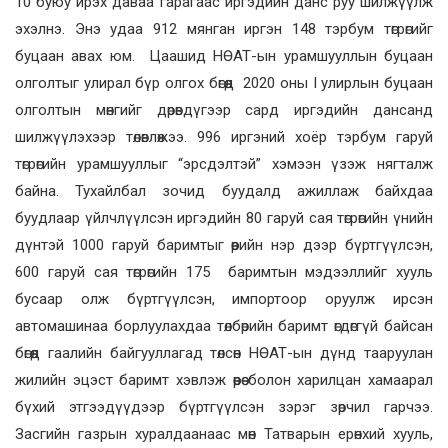
10 буюу ирэх даваа гарагаас иргэдийн данс руу шилжүүлж
эхэлнэ. Энэ удаа 912 мянган иргэн 148 тэрбум төгрөгийг
буцаан авах юм. Цаашид НӨАТ-ын урамшууллын буцаан
олголтыг улирал бүр олгох бөгөөд 2020 оны I улирлын буцаан
олголтын мөнгийг дөрөвдүгээр сард иргэдийн дансанд
шилжүүлэхээр төлөвлөжээ. 996 иргэний хоёр тэрбум гаруй
төгрөгийн урамшууллыг “эрсдэлтэй” хэмээн үзэж нягталж
байна. Тухайлбал зочид буудалд ажиллаж байхдаа
буудлаар үйлчлүүлсэн иргэдийн 80 гаруй сая төгрөгийн үнийн
дүнтэй 1000 гаруй баримтыг өөрийн нэр дээр бүртгүүлсэн,
600 гаруй сая төгрөгийн 175 баримтын мэдээллийг хууль
бусаар олж бүртгүүлсэн, импортоор оруулж ирсэн
автомашинаа борлуулахдаа төлбөрийн баримт өгдөггүй байсан
бөгөөд гаалийн байгууллагад төлсөн НӨАТ-ын дүнд тааруулан
жилийн эцэст баримт хэвлэж өөрөө болон харилцан хамаарал
бүхий этгээдүүдээр бүртгүүлсэн зэрэг зөрчил гарчээ.
Засгийн газрын хуралдаанаас мөн Татварын ерөнхий хууль,