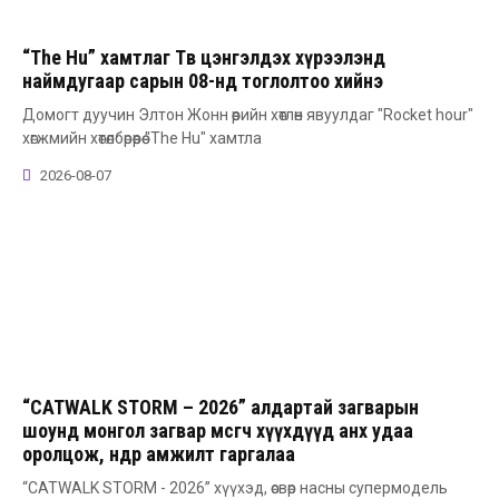
“The Hu” хамтлаг Төв цэнгэлдэх хүрээлэнд
наймдугаар сарын 08-нд тоглолтоо хийнэ
Домогт дуучин Элтон Жонн өөрийн хөтлөн явуулдаг "Rocket hour"
хөгжмийн хөтөлбөрөөрөө "The Hu" хамтла
2026-08-07
“CATWALK STORM – 2026” алдартай загварын
шоунд монгол загвар өмсөгч хүүхдүүд анх удаа
оролцож, өндөр амжилт гаргалаа
“CATWALK STORM - 2026” хүүхэд, өсвөр насны супермодель