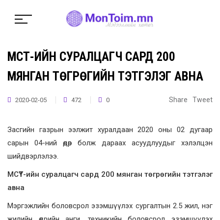
МСҮТ-ИЙН СУРАЛЦАГЧ САРД 200
МЯНГАН ТӨГРӨГИЙН ТЭТГЭЛЭГ АВНА
Share
Tweet
2020-02-05
472
0
Засгийн газрын ээлжит хуралдаан 2020 оны 02 дугаар
сарын 04-ний өдөр болж дараах асуудлуудыг хэлэлцэн
шийдвэрлэлээ.
МСҮТ-ийн суралцагч сард 200 мянган төгрөгийн тэтгэлэг
авна
Мэргэжлийн боловсрол эзэмшүүлэх сургалтын 2.5 жил, нэг
жилийн өдрийн анги, техникийн боловсрол эзэмшүүлэх