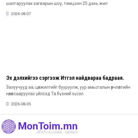
шалгаруулах загварын шоу, тэмцээн 25 дахь жил
2026-08-07
Эх дэлхийгээ сэргээж Итгэл найдвараа бадраая.
Залуучууд аа, цөлжилтийг бууруулж, уур амьсгалын өөрчлөлтийн
нөлөөг сааруулах үйлсэд Та бүхний хүсэл
2026-08-05