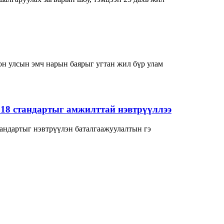
н улсын эмч нарын баярыг угтан жил бүр улам
018 стандартыг амжилттай нэвтрүүллээ
андартыг нэвтрүүлэн баталгаажуулалтын гэ