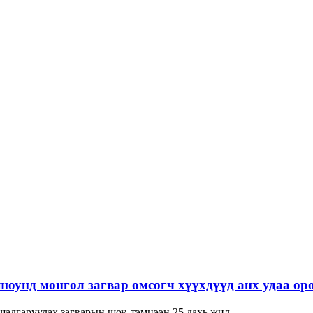
нд монгол загвар өмсөгч хүүхдүүд анх удаа оро
лгаруулах загварын шоу, тэмцээн 25 дахь жил