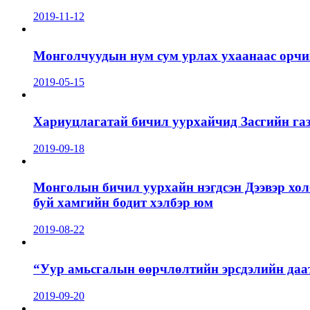
2019-11-12
Монголчуудын нум сум урлах ухаанаас орчин
2019-05-15
Хариуцлагатай бичил уурхайчид Засгийн га
2019-09-18
Монголын бичил уурхайн нэгдсэн Дээвэр хол
буй хамгийн бодит хэлбэр юм
2019-08-22
“Уур амьсгалын өөрчлөлтийн эрсдэлийн даа
2019-09-20