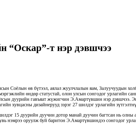
 “Оскар”-т нэр дэвшчээ
лсын Соёлын өв бүтээл, аялал жуулчлалын яам, Залуучуудын хол
ргэжлийн өндөр статустай, олон улсын сонгодог урлагийн сангу
Улсын дуурийн гавъяат жүжигчин Э.Амартүвшин нэр дэвшчээ. Э
агийн хувцасны дизайнерууд зэрэг 27 шилдэг урлагийн зүтгэлтнү
лдэг 15 дуурийн дуучин дотор манай дуучин багтсан нь олны ан
увь нэмрээ оруулж буй баритон Э.Амартүвшиндээ сонгодог урла