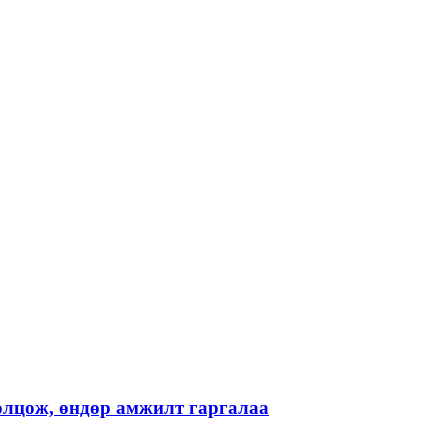
лцож, өндөр амжилт гаргалаа