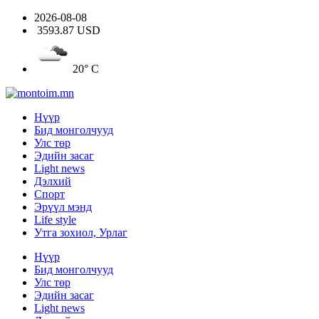
2026-08-08
3593.87 USD
20° C
Нүүр
Бид монголчууд
Улс төр
Эдийн засаг
Light news
Дэлхий
Спорт
Эрүүл мэнд
Life style
Утга зохиол, Урлаг
Нүүр
Бид монголчууд
Улс төр
Эдийн засаг
Light news