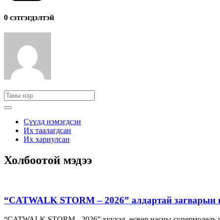
0 cэтгэгдэлтэй
Сүүлд нэмэгдсэн
Их таалагдсан
Их хариулсан
Холбоотой мэдээ
“CATWALK STORM – 2026” алдартай загварын шоу
“CATWALK STORM - 2026” хүүхэд, өсвөр насны супермодель ша