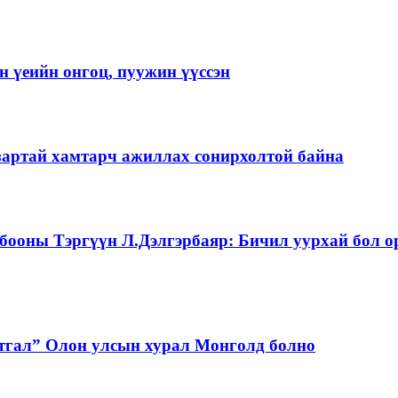
 үеийн онгоц, пуужин үүссэн
зартай хамтарч ажиллах сонирхолтой байна
бооны Тэргүүн Л.Дэлгэрбаяр: Бичил уурхай бол о
тгал” Олон улсын хурал Монголд болно