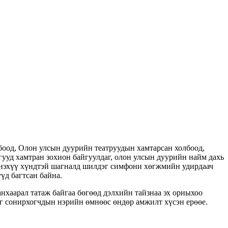
боод, Олон улсын дуурийн театруудын хамтарсан холбоод,
уд хамтран зохион байгуулдаг, олон улсын дуурийн найм дахь
нэхүү хүндтэй шагналд шилдэг симфони хөгжмийн удирдаач
үд багтсан байна.
хаарал татаж байгаа бөгөөд дэлхийн тайзнаа эх орныхоо
г сонирхогчдын нэрийн өмнөөс өндөр амжилт хүсэн ерөөе.