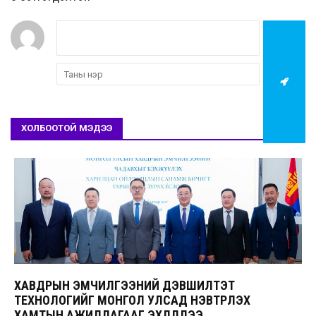
ХОЛБООТОЙ МЭДЭЭ
ХАВДРЫН ЭМЧИЛГЭЭНИЙ ДЭВШИЛТЭТ
ТЕХНОЛОГИЙГ МОНГОЛ УЛСАД НЭВТРҮҮЛЭХ
ХАМТЫН АЖИЛЛАГААГ ЭХЛҮҮЛЛЭЭ