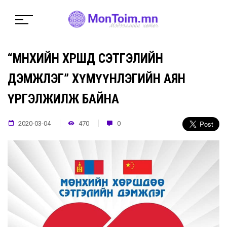
“МӨНХИЙН ХӨРШДӨӨ СЭТГЭЛИЙН
ДЭМЖЛЭГ” ХҮМҮҮНЛЭГИЙН АЯН
ҮРГЭЛЖИЛЖ БАЙНА
2020-03-04
470
0