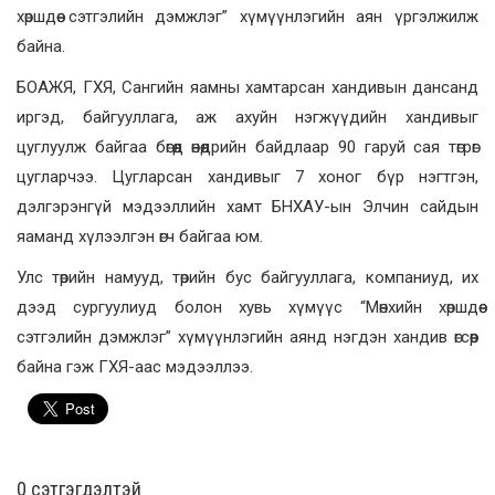
хөршдөө сэтгэлийн дэмжлэг” хүмүүнлэгийн аян үргэлжилж
байна.
БОАЖЯ, ГХЯ, Сангийн яамны хамтарсан хандивын дансанд
иргэд, байгууллага, аж ахуйн нэгжүүдийн хандивыг
цуглуулж байгаа бөгөөд өнөөдрийн байдлаар 90 гаруй сая төгрөг
цугларчээ. Цугларсан хандивыг 7 хоног бүр нэгтгэн,
дэлгэрэнгүй мэдээллийн хамт БНХАУ-ын Элчин сайдын
яаманд хүлээлгэн өгч байгаа юм.
Улс төрийн намууд, төрийн бус байгууллага, компаниуд, их
дээд сургуулиуд болон хувь хүмүүс “Мөнхийн хөршдөө
сэтгэлийн дэмжлэг” хүмүүнлэгийн аянд нэгдэн хандив өгсөөр
байна гэж ГХЯ-аас мэдээллээ.
0 cэтгэгдэлтэй