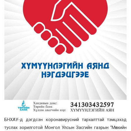
БНХАУ-д дэгдсэн коронавирусний тархалттай тэмцэхэд
туслах зорилготой Монгол Улсын Засгийн газрын “Мөнхийн