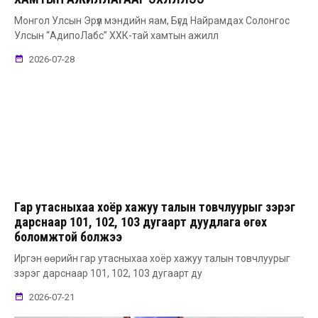
Монгол Улсын Эрүүл мэндийн яам, Бүгд Найрамдах Солонгос
Улсын “АдипоЛабс” ХХК-тай хамтын ажилл
2026-07-28
Гар утасныхаа хоёр хажуу талын товчлуурыг зэрэг
дарснаар 101, 102, 103 дугаарт дуудлага өгөх
боломжтой болжээ
Иргэн өөрийн гар утасныхаа хоёр хажуу талын товчлуурыг
зэрэг дарснаар 101, 102, 103 дугаарт ду
2026-07-21