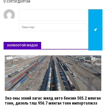
0 cэтгэгдэлтэй
ХОЛБООТОЙ МЭДЭЭ
Энэ оны эхний хагас жилд авто бензин 505.2 мянган
тонн, дизель түлш 956.7 мянган тонн импортолжээ