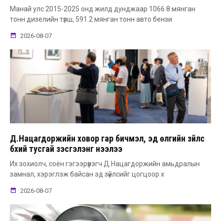
Манай улс 2015-2025 онд жилд дунджаар 1066.8 мянган
тонн дизелийн түлш, 591.2 мянган тонн авто бензи
2026-08-07
Д.Нацагдоржийн ховор гар бичмэл, эд өлгийн зүйлс
бүхий тусгай үзэсгэлэнг нээлээ
Их зохиолч, соён гэгээрүүлэгч Д.Нацагдоржийн амьдралын
замнал, хэрэглэж байсан эд зүйлсийг цогцоор х
2026-08-07