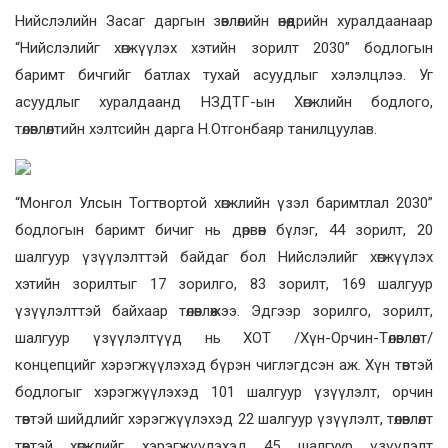
Нийслэлийн Засаг даргын зөвлөлийн өнөөдрийн хуралдаанаар
“Нийслэлийг хөгжүүлэх хэтийн зорилт 2030” бодлогын
баримт бичгийг батлах тухай асуудлыг хэлэлцлээ. Уг
асуудлыг хуралдаанд НЗДТГ-ын Хөгжлийн бодлого,
төлөвлөлтийн хэлтсийн дарга Н.Отгонбаяр танилцуулав.
“Монгол Улсын Тогтвортой хөгжлийн үзэл баримтлал 2030”
бодлогын баримт бичиг нь дөрвөн бүлэг, 44 зорилт, 20
шалгуур үзүүлэлттэй байдаг бол Нийслэлийг хөгжүүлэх
хэтийн зорилтыг 17 зорилго, 83 зорилт, 169 шалгуур
үзүүлэлттэй байхаар төлөвлөжээ. Эдгээр зорилго, зорилт,
шалгуур үзүүлэлтүүд нь ХОТ /Хүн-Орчин-Төлөвлөлт/
концепцийг хэрэгжүүлэхэд бүрэн чиглэгдсэн аж. Хүн төвтэй
бодлогыг хэрэгжүүлэхэд 101 шалгуур үзүүлэлт, орчин
төвтэй шийдлийг хэрэгжүүлэхэд 22 шалгуур үзүүлэлт, төлөвлөлт
төвтэй хөгжлийг хэрэгжүүлэхэд 45 шалгуур үзүүлэлт