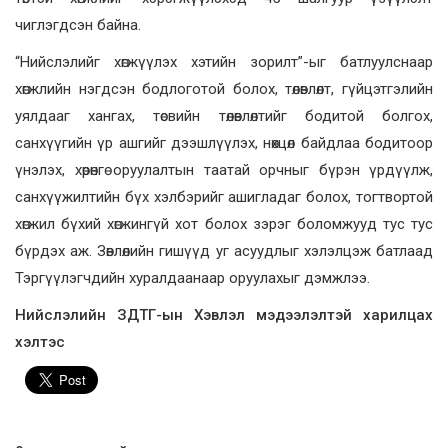
чиглэгдсэн байна.
“Нийслэлийг хөгжүүлэх хэтийн зорилт”-ыг батлуулснаар
хөгжлийн нэгдсэн бодлоготой болох, төлөвлөлт, гүйцэтгэлийн
уялдааг хангах, төсвийн төлөвлөлтийг бодитой болгох,
санхүүгийн үр ашгийг дээшлүүлэх, нөхцөл байдлаа бодитоор
үнэлэх, хөрөнгө оруулалтын таатай орчныг бүрэн үрдүүлж,
санхүүжилтийн бүх хэлбэрийг ашигладаг болох, тогтвортой
хөгжил бүхий хөгжингүй хот болох зэрэг боломжууд тус тус
бүрдэх аж. Зөвлөлийн гишүүд уг асуудлыг хэлэлцэж батлаад
Тэргүүлэгчдийн хуралдаанаар оруулахыг дэмжлээ.
Нийслэлийн ЗДТГ-ын Хэвлэл мэдээлэлтэй харилцах
хэлтэс